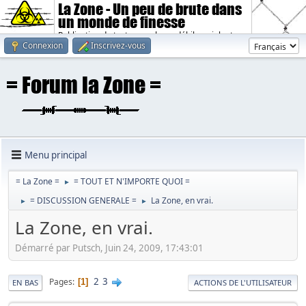
La Zone - Un peu de brute dans
un monde de finesse
Publication de textes sombres, débiles, violents.
Connexion
Inscrivez-vous
Menu principal
= La Zone =
= TOUT ET N'IMPORTE QUOI =
►
= DISCUSSION GENERALE =
La Zone, en vrai.
►
►
La Zone, en vrai.
Démarré par Putsch, Juin 24, 2009, 17:43:01
2
3
Pages
1
EN BAS
ACTIONS DE L'UTILISATEUR