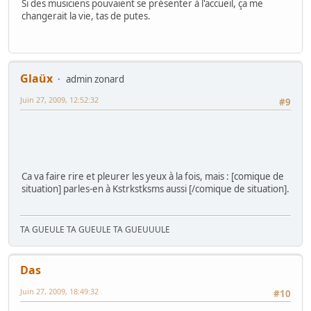
Si des musiciens pouvaient se présenter à l'accueil, ça me
changerait la vie, tas de putes.
Glaüx
admin zonard
Juin 27, 2009, 12:52:32
#9
Ca va faire rire et pleurer les yeux à la fois, mais : [comique de
situation] parles-en à Kstrkstksms aussi [/comique de situation].
TA GUEULE TA GUEULE TA GUEUUULE
Das
Juin 27, 2009, 18:49:32
#10