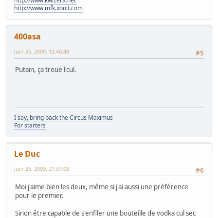
http://www.kwizera.net
http://www.mfk.xooit.com
400asa
Juin 25, 2009, 12:40:48
#5
Putain, ça troue l'cul.
I say, bring back the Circus Maximus
For starters
Le Duc
Juin 25, 2009, 21:37:08
#6
Moi j'aime bien les deux, même si j'ai aussi une préférence
pour le premier.
Sinon être capable de s'enfiler une bouteille de vodka cul sec