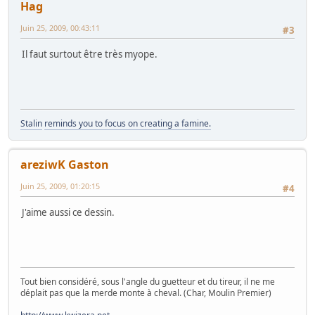
Hag
Juin 25, 2009, 00:43:11
#3
Il faut surtout être très myope.
Stalin
reminds you to focus on creating a famine.
areziwK Gaston
Juin 25, 2009, 01:20:15
#4
J'aime aussi ce dessin.
Tout bien considéré, sous l'angle du guetteur et du tireur, il ne me
déplait pas que la merde monte à cheval. (Char, Moulin Premier)