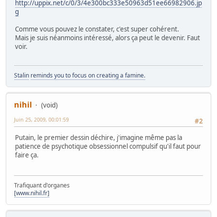
http://uppix.net/c/0/3/4e300bc333e50963d51ee66982906.jp
g
Comme vous pouvez le constater, c'est super cohérent.
Mais je suis néanmoins intéressé, alors ça peut le devenir. Faut
voir.
Stalin
reminds you to focus on creating a famine.
nihil
(void)
Juin 25, 2009, 00:01:59
#2
Putain, le premier dessin déchire, j'imagine même pas la
patience de psychotique obsessionnel compulsif qu'il faut pour
faire ça.
Trafiquant d'organes
[www.nihil.fr]