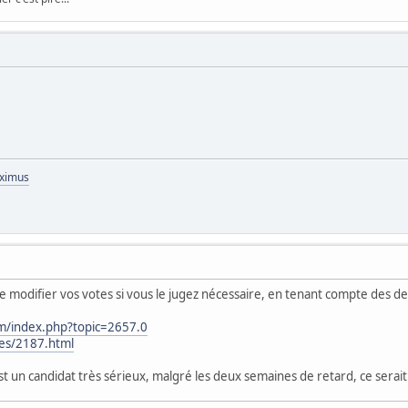
aximus
é de modifier vos votes si vous le jugez nécessaire, en tenant compte des 
um/index.php?topic=2657.0
les/2187.html
st un candidat très sérieux, malgré les deux semaines de retard, ce serait