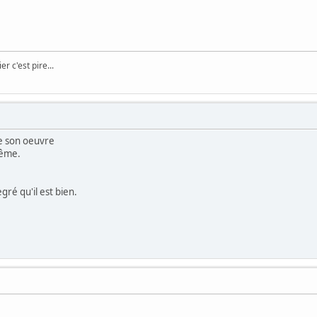
er c'est pire...
e son oeuvre
même.
gré qu'il est bien.