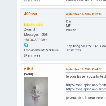
IP archivée
400asa
Septembre 13, 2009, 15:37:43
Das
MF
Zonard
Poutre
Messages: 1503
*BLOUAARGH*
I say, bring back the Circus M
For starters
Emplacement: Marseille
IP archivée
nihil
Septembre 13, 2009, 15:44:37
(void)
Je vous laisse la possibilit
http://zone.apinc.org/for
http://zone.apinc.org/artic
Je veux dire, le deuxième e