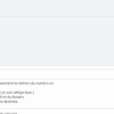
 classement en dehors du numéro un.
 ( Je suis catégorique.)
ères du Rosaire.
ne destinée.
er c'est pire...