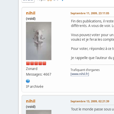
nihil
Septembre 11, 2009, 23:11:05
(void)
Fin des publications, il re
différents. A vous de voir. 
Vous pouvez voter pour un 
voulez et je ferai les comp
Pour voter, répondez à ce 
Je rappelle que l'auteur du
Zonard
Trafiquant d'organes
[www.nihil.fr]
Messages: 4667
IP archivée
nihil
Septembre 13, 2009, 02:21:39
(void)
Tout le monde passe sous un 