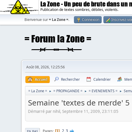
La Zone - Un peu de brute dans un
Publication de textes sombres, débiles, violents.
Bienvenue sur
= La Zone =
.
Connexion
Inscrivez-vo
Août 08, 2026, 12:25:56
Accueil
Rechercher
Calendrier
Mem
= La Zone =
= PROPAGANDE =
= EVENEMENTS =
Sema
►
►
►
Semaine 'textes de merde' 5 
Démarré par nihil, Septembre 11, 2009, 23:11:05
2
3
Pages
1
EN BAS