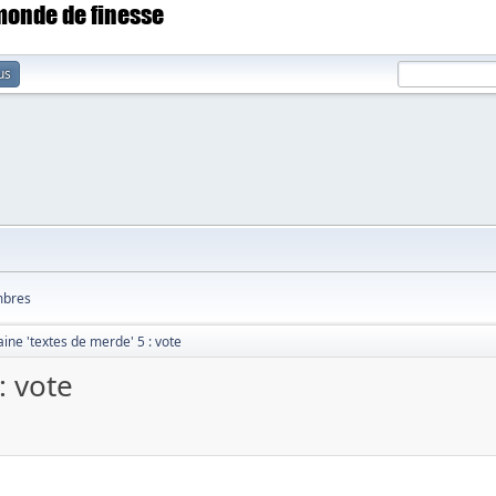
 monde de finesse
us
bres
ine 'textes de merde' 5 : vote
: vote