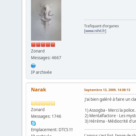
Trafiquant d'organes
[www.nihil.fr]
Zonard
Messages: 4667
IP archivée
Narak
Septembre 13, 2009, 14:08:13
J'ai bien galéré à faire un
Zonard
1) Assogba - Merci la police.
2) Mentalfactore - Les myst
Messages: 1746
3) Héréma - Médiocrité d'u
Emplacement: DTCS !!!
L'amour c'est fort, l'envie de chi