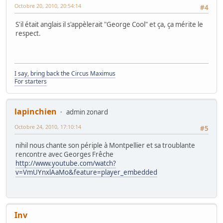
Octobre 20, 2010, 20:54:14
#4
S'il était anglais il s'appèlerait "George Cool" et ça, ça mérite le
respect.
I say, bring back the Circus Maximus
For starters
lapinchien
admin zonard
Octobre 24, 2010, 17:10:14
#5
nihil nous chante son périple à Montpellier et sa troublante
rencontre avec Georges Frêche
http://www.youtube.com/watch?
v=VmUYnxlAaMo&feature=player_embedded
Inv