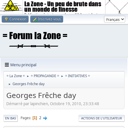
La Zone - Un peu de brute dans
un monde de finesse
Publication de textes sombres, débiles, violents.
Connexion
Inscrivez-vous
Menu principal
= La Zone =
= PROPAGANDE =
= INITIATIVES =
►
►
Georges Frêche day
►
Georges Frêche day
Démarré par lapinchien, Octobre 19, 2010, 23:33:48
2
Pages
1
EN BAS
ACTIONS DE L'UTILISATEUR