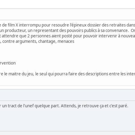
age de film X interrompu pour resoudre l'épineux dossier des retraites dan
, un producteur, un representant des pouvoirs publics à sa convenance. On
t attendre que 2 personnes aient posté pour pouvoir intervenir à nouveau
s, contre arguments, chantage, menaces
rvention
 le maitre du jeu, le seul qui pourra faire des descriptions entre les int
ir un tract de l'unef quelque part. Attends, je retrouve ça et c'est paré.