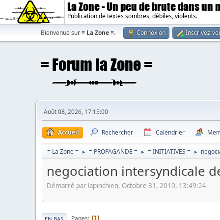
La Zone - Un peu de brute dans un
Publication de textes sombres, débiles, violents.
Bienvenue sur
= La Zone =
.
Connexion
Inscrivez-vo
Août 08, 2026, 17:15:00
Accueil
Rechercher
Calendrier
Mem
= La Zone =
= PROPAGANDE =
= INITIATIVES =
negocia
►
►
►
negociation intersyndicale de
Démarré par lapinchien, Octobre 31, 2010, 13:49:24
Pages
1
EN BAS