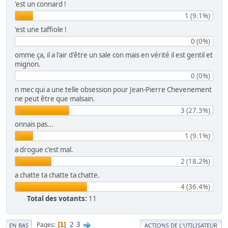
'est un connard !
1 (9.1%)
'est une taffiole !
0 (0%)
omme ça, il a l'air d'être un sale con mais en vérité il est gentil et
mignon.
0 (0%)
n mec qui a une telle obsession pour Jean-Pierre Chevenement
ne peut être que malsain.
3 (27.3%)
onnais pas...
1 (9.1%)
a drogue c'est mal.
2 (18.2%)
a chatte ta chatte ta chatte.
4 (36.4%)
Total des votants:
11
2
3
Pages
1
EN BAS
ACTIONS DE L'UTILISATEUR