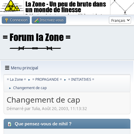
La Zone - Un peu de brute dans
un monde de finesse
Publication de textes sombres, débiles, violents.
Connexion
Inscrivez-vous
Menu principal
= La Zone =
= PROPAGANDE =
= INITIATIVES =
►
►
Changement de cap
►
Changement de cap
Démarré par Tulia, Août 20, 2003, 11:13:32
Que pensez-vous de nihil ?