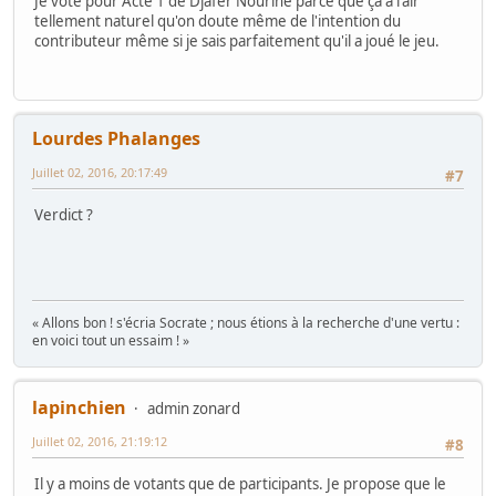
Je vote pour Acte 1 de Djafer Nourine parce que ça à l'air
tellement naturel qu'on doute même de l'intention du
contributeur même si je sais parfaitement qu'il a joué le jeu.
Lourdes Phalanges
Juillet 02, 2016, 20:17:49
#7
Verdict ?
« Allons bon ! s'écria Socrate ; nous étions à la recherche d'une vertu :
en voici tout un essaim ! »
lapinchien
admin zonard
Juillet 02, 2016, 21:19:12
#8
Il y a moins de votants que de participants. Je propose que le