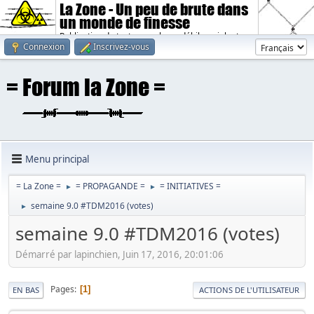
La Zone - Un peu de brute dans
un monde de finesse
Publication de textes sombres, débiles, violents.
Connexion
Inscrivez-vous
Menu principal
= La Zone =
= PROPAGANDE =
= INITIATIVES =
►
►
semaine 9.0 #TDM2016 (votes)
►
semaine 9.0 #TDM2016 (votes)
Démarré par lapinchien, Juin 17, 2016, 20:01:06
Pages
1
EN BAS
ACTIONS DE L'UTILISATEUR