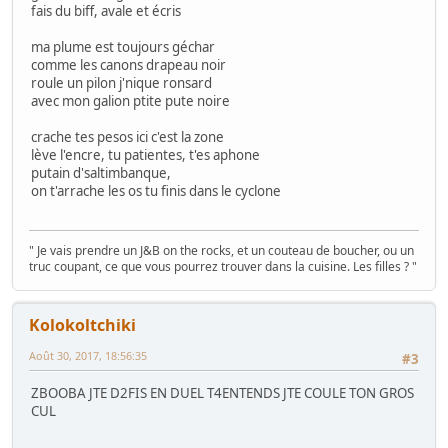
fais du biff, avale et écris
ma plume est toujours géchar
comme les canons drapeau noir
roule un pilon j'nique ronsard
avec mon galion ptite pute noire
crache tes pesos ici c'est la zone
lève l'encre, tu patientes, t'es aphone
putain d'saltimbanque,
on t'arrache les os tu finis dans le cyclone
" Je vais prendre un J&B on the rocks, et un couteau de boucher, ou un
truc coupant, ce que vous pourrez trouver dans la cuisine. Les filles ? "
Kolokoltchiki
Août 30, 2017, 18:56:35
#3
ZBOOBA JTE D2FIS EN DUEL T4ENTENDS JTE COULE TON GROS
CUL