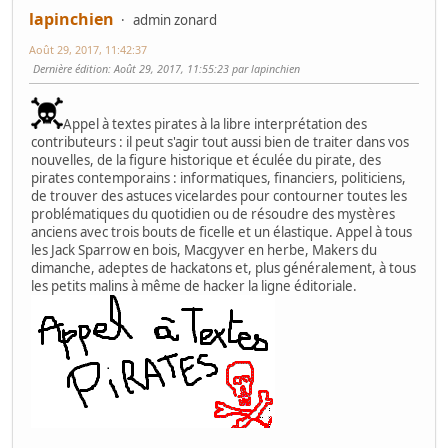
lapinchien
admin zonard
Août 29, 2017, 11:42:37
Dernière édition
: Août 29, 2017, 11:55:23 par lapinchien
Appel à textes pirates à la libre interprétation des
contributeurs : il peut s'agir tout aussi bien de traiter dans vos
nouvelles, de la figure historique et éculée du pirate, des
pirates contemporains : informatiques, financiers, politiciens,
de trouver des astuces vicelardes pour contourner toutes les
problématiques du quotidien ou de résoudre des mystères
anciens avec trois bouts de ficelle et un élastique. Appel à tous
les Jack Sparrow en bois, Macgyver en herbe, Makers du
dimanche, adeptes de hackatons et, plus généralement, à tous
les petits malins à même de hacker la ligne éditoriale.