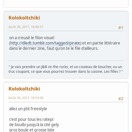
Kolokoltchiki
Août 30, 2017, 18:46:57
#1
on a creusé le filon visuel
(
http://dledt.tumblr.com/tagged/pirate
) et en partie littéraire
dans le dernier zine, faut qu'on te le file d'ailleurs.
" Je vais prendre un J&B on the rocks, et un couteau de boucher, ou un
truc coupant, ce que vous pourrez trouver dans la cuisine. Les filles ? "
Kolokoltchiki
Août 30, 2017, 18:53:08
#2
allez un ptit freestyle
c'est pour tous les ratepi
de boulbi jusqu'à la cité gely
gros boule et grosse bite