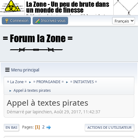
La Zone - Un peu de brute dans
un monde de finesse
Publication de textes sombres, débiles, violents.
Connexion
Inscrivez-vous
Menu principal
= La Zone =
= PROPAGANDE =
= INITIATIVES =
►
►
Appel à textes pirates
►
Appel à textes pirates
Démarré par lapinchien, Août 29, 2017, 11:42:37
2
Pages
1
EN BAS
ACTIONS DE L'UTILISATEUR