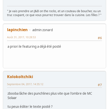
" Je vais prendre un J&B on the rocks, et un couteau de boucher, ou un
truc coupant, ce que vous pourrez trouver dans la cuisine. Les filles ? "
lapinchien
admin zonard
Août 31, 2017, 10:28:53
#6
a priori le featuring a déjà été posté
Kolokoltchiki
Septembre 04, 2017, 14:35:12
#7
zbooba lâche des punchlines plus vite que l'ombre de MC
Solaar
tu peux éditer le texte posté ?