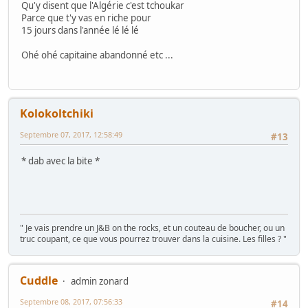
Qu'y disent que l'Algérie c'est tchoukar
Parce que t'y vas en riche pour
15 jours dans l'année lé lé lé
Ohé ohé capitaine abandonné etc ...
Kolokoltchiki
Septembre 07, 2017, 12:58:49
#13
* dab avec la bite *
" Je vais prendre un J&B on the rocks, et un couteau de boucher, ou un
truc coupant, ce que vous pourrez trouver dans la cuisine. Les filles ? "
Cuddle
admin zonard
Septembre 08, 2017, 07:56:33
#14