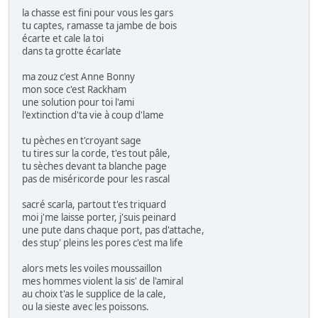
la chasse est fini pour vous les gars
tu captes, ramasse ta jambe de bois
écarte et cale la toi
dans ta grotte écarlate
ma zouz c'est Anne Bonny
mon soce c'est Rackham
une solution pour toi l'ami
l'extinction d'ta vie à coup d'lame
tu pèches en t'croyant sage
tu tires sur la corde, t'es tout pâle,
tu sèches devant ta blanche page
pas de miséricorde pour les rascal
sacré scarla, partout t'es triquard
moi j'me laisse porter, j'suis peinard
une pute dans chaque port, pas d'attache,
des stup' pleins les pores c'est ma life
alors mets les voiles moussaillon
mes hommes violent la sis' de l'amiral
au choix t'as le supplice de la cale,
ou la sieste avec les poissons.