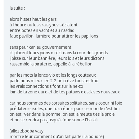
la suite :
alors hissez haut les gars
à l'heure où les vrais youv s'éclatent
entre potes en yacht et au nasdaq
faux pavillon, lumière pour attirer les papillons
sans peur car, au gouvernement
ils placent leurs pions direct dans la cour des grands
j'pisse sur leur bannière, leurs lois et leurs dictons
rassemble la piraterie, appelle à la rébellion
par les mots la lence-vio et les longs couteaux
parle nous mieux en 2-2 on crève tous tes kho
les vrais connections s'font sur la ne-zo
loin de ta zone euro et de tes putains d'esclaves nouveaux
car nous sommes des corsaires solitaires, sans coeur ni foie
prédateurs isolés, une fois réunis pour ce monde c'est fini
on est l'ver dans la pomme, on est la meute t'es la proie
et on se rendra pas jusqu'à c'que sonne l'hallali
(allez zbooba vazy
montre leur comment qu'on fait parler la poudre)