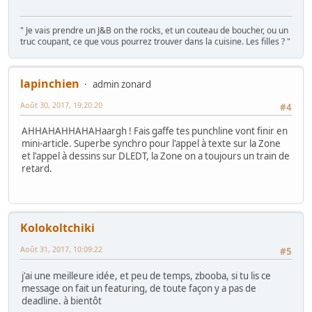
" Je vais prendre un J&B on the rocks, et un couteau de boucher, ou un
truc coupant, ce que vous pourrez trouver dans la cuisine. Les filles ? "
lapinchien
admin zonard
Août 30, 2017, 19:20:20
#4
AHHAHAHHAHAHaargh ! Fais gaffe tes punchline vont finir en
mini-article. Superbe synchro pour l'appel à texte sur la Zone
et l'appel à dessins sur DLEDT, la Zone on a toujours un train de
retard.
Kolokoltchiki
Août 31, 2017, 10:09:22
#5
j'ai une meilleure idée, et peu de temps, zbooba, si tu lis ce
message on fait un featuring, de toute façon y a pas de
deadline. à bientôt