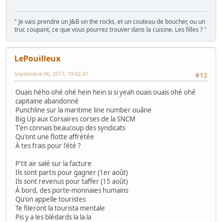
" Je vais prendre un J&B on the rocks, et un couteau de boucher, ou un
truc coupant, ce que vous pourrez trouver dans la cuisine. Les filles ? "
LePouilleux
Septembre 06, 2017, 19:02:47
#12
Ouais hého ohé ohé hein hein si si yeah ouais ouais ohé ohé
capitaine abandonné
Punchline sur la maritime line number ouâne
Big Up aux Corsaires corses de la SNCM
T'en connais beaucoup des syndicats
Qu'ont une flotte affrétée
À tes frais pour l'été ?
P'tit air salé sur la facture
Ils sont partis pour gagner (1er août)
Ils sont revenus pour taffer (15 août)
À bord, des porte-monnaies humains
Qu'on appelle touristes
Te fileront la tourista mentale
Pis y a les blédards la la la