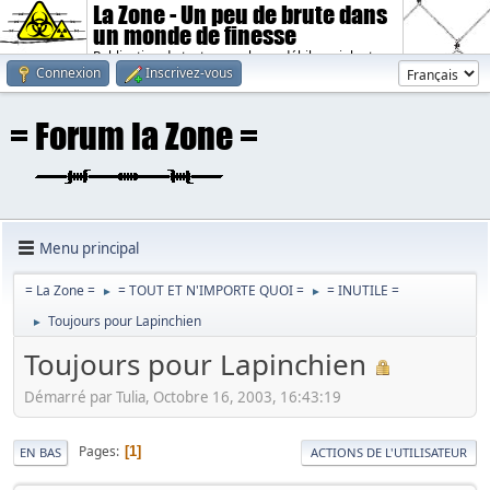
La Zone - Un peu de brute dans
un monde de finesse
Publication de textes sombres, débiles, violents.
Connexion
Inscrivez-vous
Menu principal
= La Zone =
= TOUT ET N'IMPORTE QUOI =
= INUTILE =
►
►
Toujours pour Lapinchien
►
Toujours pour Lapinchien
Démarré par Tulia, Octobre 16, 2003, 16:43:19
Pages
1
EN BAS
ACTIONS DE L'UTILISATEUR