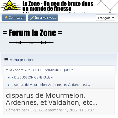
La Zone - Un peu de brute dans
un monde de finesse
Publication de textes sombres, débiles, violents.
Connexion
Inscrivez-vous
Menu principal
= La Zone =
= TOUT ET N'IMPORTE QUOI =
►
= DISCUSSION GENERALE =
►
disparus de Mourmelon, Ardennes, et Valdahon, etc...
►
disparus de Mourmelon,
Ardennes, et Valdahon, etc...
Démarré par HERZOG, Septembre 11, 2022, 11:50:37