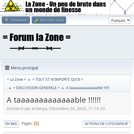
La Zone - Un peu de brute dans
un monde de finesse
Publication de textes sombres, débiles, violents.
Connexion
Inscrivez-vous
Menu principal
= La Zone =
= TOUT ET N'IMPORTE QUOI =
►
= DISCUSSION GENERALE =
A taaaaaaaaaaaaable !!!!!!
►
►
A taaaaaaaaaaaaable !!!!!!
Démarré par Arkanya, Décembre 24, 2003, 11:16:20
Pages
1
EN BAS
ACTIONS DE L'UTILISATEUR