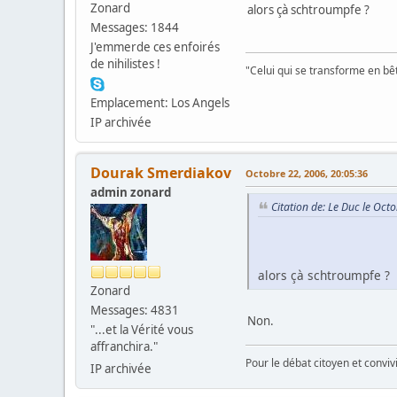
Zonard
alors çà schtroumpfe ?
Messages: 1844
J'emmerde ces enfoirés
de nihilistes !
"Celui qui se transforme en bê
Emplacement: Los Angels
IP archivée
Dourak Smerdiakov
Octobre 22, 2006, 20:05:36
admin zonard
Citation de: Le Duc le Oct
alors çà schtroumpfe ?
Zonard
Messages: 4831
Non.
"...et la Vérité vous
affranchira."
Pour le débat citoyen et convi
IP archivée