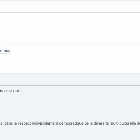
aximus
us c'est non.
vial dans le respect indivisiblement démocratique de la diversité multi-culturelle