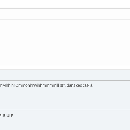
mMhh hrOmmohhrwihhmmmmlll !!!", dans ces cas-là.
UEUUULE