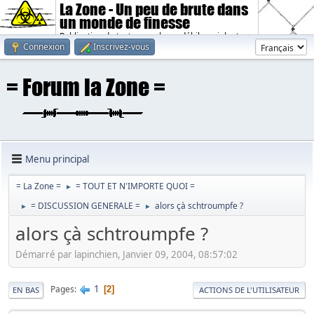
La Zone - Un peu de brute dans
un monde de finesse
Publication de textes sombres, débiles, violents.
Connexion
Inscrivez-vous
Menu principal
= La Zone =
= TOUT ET N'IMPORTE QUOI =
►
= DISCUSSION GENERALE =
alors çà schtroumpfe ?
►
►
alors çà schtroumpfe ?
Démarré par lapinchien, Janvier 09, 2004, 08:57:02
1
Pages
2
EN BAS
ACTIONS DE L'UTILISATEUR