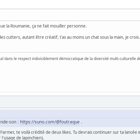
 que la Roumanie, ça ne fait mouiller personne.
es cutters, autant être créatif, t'as au moins un chat sous la main, je crois.
vial dans le respect indivisiblement démocratique de la diversité multi-culturelle
ande-son :
https://suno.com/@foutraque
.
armer, te voilà crédité de deux likes. Tu devrais continuer sur ta lancée 
l'usage de lapinchien).