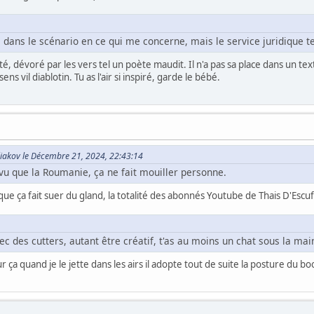
dans le scénario en ce qui me concerne, mais le service juridique te
é, dévoré par les vers tel un poète maudit. Il n'a pas sa place dans un texte 
ens vil diablotin. Tu as l'air si inspiré, garde le bébé.
iakov le Décembre 21, 2024, 22:43:14
 vu que la Roumanie, ça ne fait mouiller personne.
que ça fait suer du gland, la totalité des abonnés Youtube de Thais D'Escu
ec des cutters, autant être créatif, t'as au moins un chat sous la main
 ça quand je le jette dans les airs il adopte tout de suite la posture du 