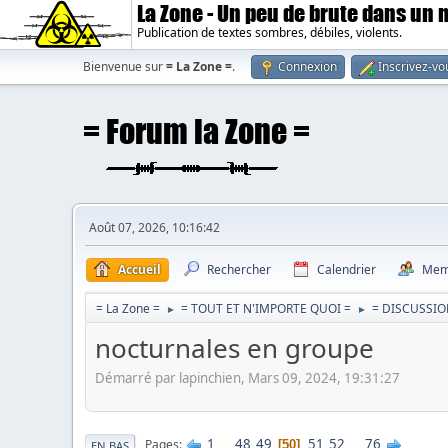
La Zone - Un peu de brute dans un
Publication de textes sombres, débiles, violents.
Bienvenue sur
= La Zone =
.
Connexion
Inscrivez-vo
Août 07, 2026, 10:16:42
Accueil
Rechercher
Calendrier
Mem
= La Zone =
= TOUT ET N'IMPORTE QUOI =
= DISCUSSIO
►
►
nocturnales en groupe
Démarré par lapinchien, Mars 09, 2024, 19:31:27
1
...
48
49
51
52
...
76
Pages
50
EN BAS