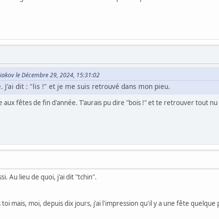
iakov le Décembre 29, 2024, 15:31:02
. J'ai dit : "lis !" et je me suis retrouvé dans mon pieu.
 aux fêtes de fin d'année. T'aurais pu dire "bois !" et te retrouver tout nu 
si. Au lieu de quoi, j'ai dit "tchin".
s toi mais, moi, depuis dix jours, j'ai l'impression qu'il y a une fête quelq
.