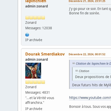
lapinchien
Décembre 21, 2024, 23:51:25
admin zonard
J'y go pour ce soir. En tant q
Bonne fin de soirée.
Zonard
Messages: 12038
IP archivée
Dourak Smerdiakov
Décembre 22, 2024, 00:01:52
admin zonard
Citation de: lapinchien l
Citation
Deux propositions de
Deux futurs hits de My
Zonard
Messages: 4831
https://www.youtube.com
"...et la Vérité vous
affranchira."
Bonsoir à tous. Sous vos a
IP archivée