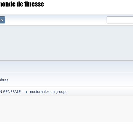
 monde de finesse
us
bres
N GENERALE =
nocturnales en groupe
►