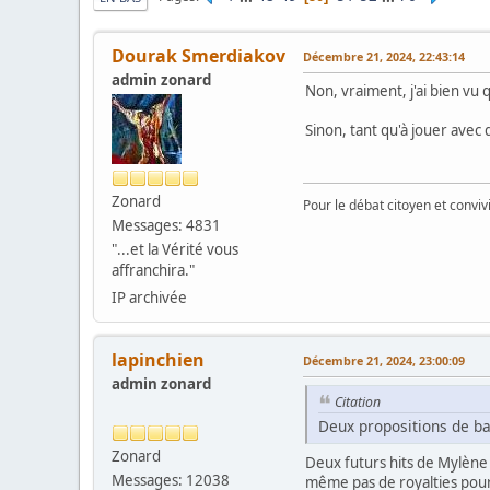
Dourak Smerdiakov
Décembre 21, 2024, 22:43:14
admin zonard
Non, vraiment, j'ai bien vu
Sinon, tant qu'à jouer avec d
Zonard
Pour le débat citoyen et convi
Messages: 4831
"...et la Vérité vous
affranchira."
IP archivée
lapinchien
Décembre 21, 2024, 23:00:09
admin zonard
Citation
Deux propositions de b
Zonard
Deux futurs hits de Mylène F
Messages: 12038
même pas de royalties pour 