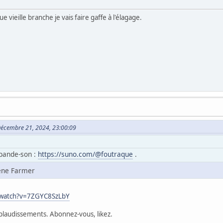
ue vieille branche je vais faire gaffe à l'élagage.
e Décembre 21, 2024, 23:00:09
 bande-son :
https://suno.com/@foutraque
.
lène Farmer
/watch?v=7ZGYC8SzLbY
pplaudissements. Abonnez-vous, likez.