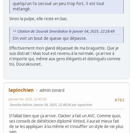
quelqu'un l'a secoué un peu trop fort, il est tout
mélangé.
Sinon la pulpe, elle reste en bas.
Citation de: Dourak Smerdiakov le Janvier 04, 2025, 22:28:49
On voit un bout de queue qui dépasse.
Effectivement mon gland dépassait de ma braguette. Que je
suis distrait ! Mais tout est revenu à la normale. ça arrive à
n'importe qui, même aux gens élégants et distingués comme
toi, Dourakounet.
lapinchien
admin zonard
Janvier 04, 2025, 22:45:59
#782
Dernière édition
: Janvier 04, 2025, 22:48:08 par lapinchien
Il fallait bien que ça arrive. Clacker a fait un AVC. Comme quoi,
ses conseils de diététicien diplomé Vinted, il aurait mieux fait
de se les appliquer à lui même et s'insuffler un style de vie plus
sain.