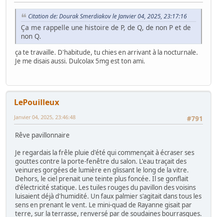
Citation de: Dourak Smerdiakov le Janvier 04, 2025, 23:17:16
Ça me rappelle une histoire de P, de Q, de non P et de
non Q.
ça te travaille. D'habitude, tu chies en arrivant à la nocturnale.
Je me disais aussi. Dulcolax 5mg est ton ami.
LePouilleux
Janvier 04, 2025, 23:46:48
#791
Rêve pavillonnaire
Je regardais la frêle pluie d'été qui commençait à écraser ses
gouttes contre la porte-fenêtre du salon. L'eau traçait des
veinures gorgées de lumière en glissant le long de la vitre.
Dehors, le ciel prenait une teinte plus foncée. Il se gonflait
d'électricité statique. Les tuiles rouges du pavillon des voisins
luisaient déjà d'humidité. Un faux palmier s'agitait dans tous les
sens en prenant le vent. Le mini-quad de Rayanne gisait par
terre, sur la terrasse, renversé par de soudaines bourrasques.