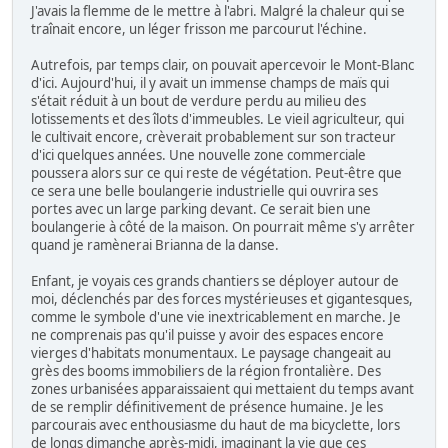
J'avais la flemme de le mettre à l'abri. Malgré la chaleur qui se
traînait encore, un léger frisson me parcourut l'échine.
Autrefois, par temps clair, on pouvait apercevoir le Mont-Blanc
d'ici. Aujourd'hui, il y avait un immense champs de maïs qui
s'était réduit à un bout de verdure perdu au milieu des
lotissements et des îlots d'immeubles. Le vieil agriculteur, qui
le cultivait encore, crèverait probablement sur son tracteur
d'ici quelques années. Une nouvelle zone commerciale
poussera alors sur ce qui reste de végétation. Peut-être que
ce sera une belle boulangerie industrielle qui ouvrira ses
portes avec un large parking devant. Ce serait bien une
boulangerie à côté de la maison. On pourrait même s'y arrêter
quand je ramènerai Brianna de la danse.
Enfant, je voyais ces grands chantiers se déployer autour de
moi, déclenchés par des forces mystérieuses et gigantesques,
comme le symbole d'une vie inextricablement en marche. Je
ne comprenais pas qu'il puisse y avoir des espaces encore
vierges d'habitats monumentaux. Le paysage changeait au
grès des booms immobiliers de la région frontalière. Des
zones urbanisées apparaissaient qui mettaient du temps avant
de se remplir définitivement de présence humaine. Je les
parcourais avec enthousiasme du haut de ma bicyclette, lors
de longs dimanche après-midi, imaginant la vie que ces