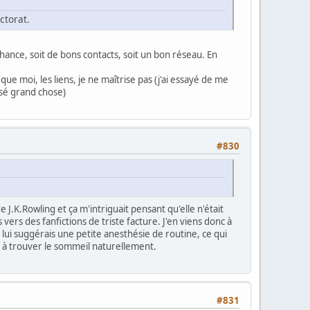
ectorat.
 chance, soit de bons contacts, soit un bon réseau. En
que moi, les liens, je ne maîtrise pas (j'ai essayé de me
ssé grand chose)
#830
 J.K.Rowling et ça m'intriguait pensant qu'elle n'était
 vers des fanfictions de triste facture. J'en viens donc à
u lui suggérais une petite anesthésie de routine, ce qui
s à trouver le sommeil naturellement.
#831