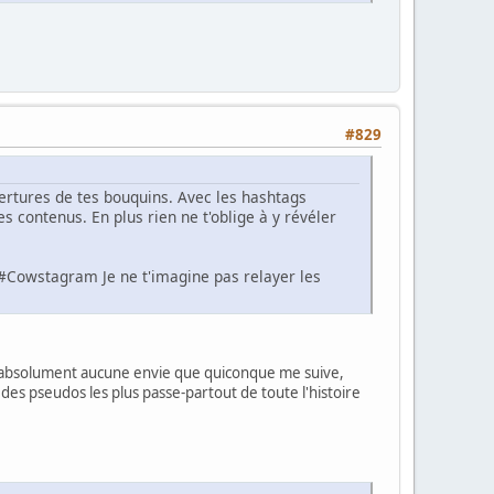
#829
vertures de tes bouquins. Avec les hashtags
es contenus. En plus rien ne t'oblige à y révéler
#Cowstagram Je ne t'imagine pas relayer les
n'ai absolument aucune envie que quiconque me suive,
un des pseudos les plus passe-partout de toute l'histoire