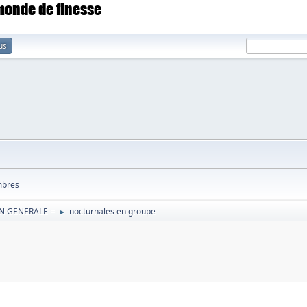
 monde de finesse
us
bres
N GENERALE =
nocturnales en groupe
►