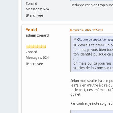
Zonard
Hedwige est bien trop pure 
Messages: 624
IP archivée
Youki
Janvier 12, 2025, 18:57:31
admin zonard
Citation de: lapinchien le 
Tu devrais te créer un c
idoines, je vois bien to
Zonard
ton identité puisque ça 
Messages: 624
(...)
oh mais oui tu pourrai
IP archivée
stories de la Zone sur t
Selon moi, seul le livre impo
Je n'ai rien d'autre à dire 
nulle part, c'est même plutôt
du net.
Par contre, je note soigneu