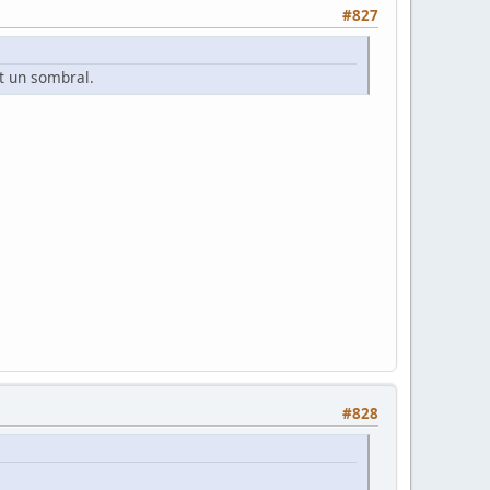
#827
st un sombral.
#828