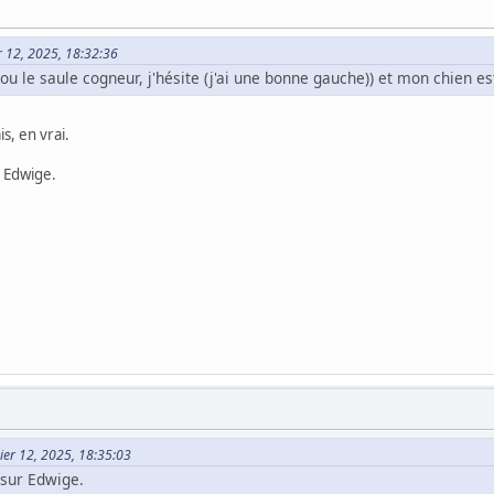
er 12, 2025, 18:32:36
 (ou le saule cogneur, j'hésite (j'ai une bonne gauche)) et mon chien e
is, en vrai.
r Edwige.
vier 12, 2025, 18:35:03
 sur Edwige.