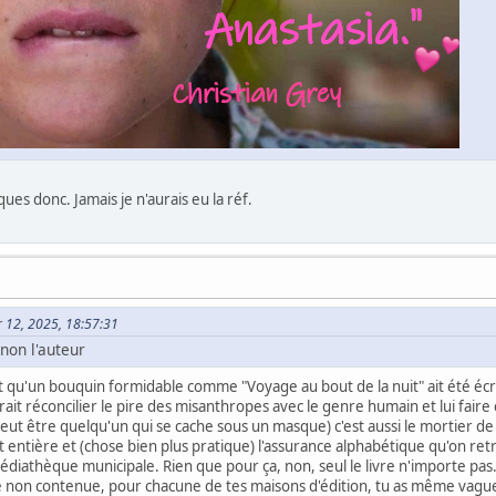
ues donc. Jamais je n'aurais eu la réf.
er 12, 2025, 18:57:31
 non l'auteur
 qu'un bouquin formidable comme "Voyage au bout de la nuit" ait été éc
vrait réconcilier le pire des misanthropes avec le genre humain et lui fai
peut être quelqu'un qui se cache sous un masque) c'est aussi le mortier 
t entière et (chose bien plus pratique) l'assurance alphabétique qu'on r
diathèque municipale. Rien que pour ça, non, seul le livre n'importe pas. D
e non contenue, pour chacune de tes maisons d'édition, tu as même vagu