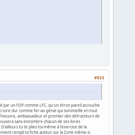
#833
rit par un FDP comme LFC, qu'un étron pareil accouche
re croire dur comme fer au génie qui sommeille en tout
de l'oeuvre, ambassadeur et premier des détracteurs de
etrouvera sans encombre chacun de ses livres
'ailleurs tu te plies toi-même à l'exercice de la
ement rempli ta fiche auteur sur la Zone même si