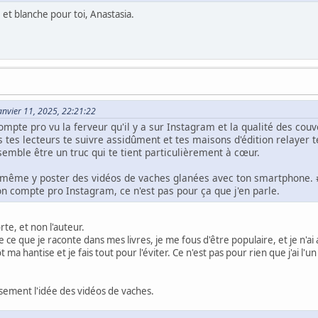
et blanche pour toi, Anastasia.
Janvier 11, 2025, 22:21:22
ompte pro vu la ferveur qu'il y a sur Instagram et la qualité des cou
us tes lecteurs te suivre assidûment et tes maisons d'édition relayer t
semble être un truc qui te tient particulièrement à cœur.
s même y poster des vidéos de vaches glanées avec ton smartphone. 
on compte pro Instagram, ce n'est pas pour ça que j'en parle.
rte, et non l'auteur.
que ce que je raconte dans mes livres, je me fous d'être populaire, et je 
 ma hantise et je fais tout pour l'éviter. Ce n'est pas pour rien que j'ai l'
sement l'idée des vidéos de vaches.