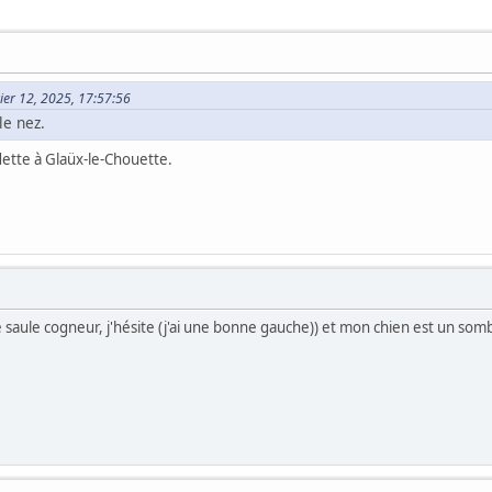
vier 12, 2025, 17:57:56
le nez.
dette à Glaüx-le-Chouette.
 le saule cogneur, j'hésite (j'ai une bonne gauche)) et mon chien est un somb