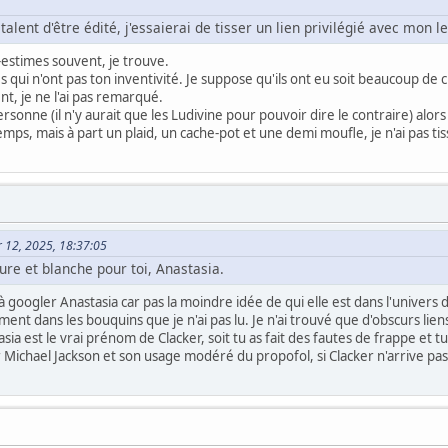
e talent d'être édité, j'essaierai de tisser un lien privilégié avec mon l
-estimes souvent, je trouve.
tés qui n'ont pas ton inventivité. Je suppose qu'ils ont eu soit beaucoup de
ent, je ne l'ai pas remarqué.
rsonne (il n'y aurait que les Ludivine pour pouvoir dire le contraire) alors 
mps, mais à part un plaid, un cache-pot et une demi moufle, je n'ai pas ti
er 12, 2025, 18:37:05
ure et blanche pour toi, Anastasia.
 googler Anastasia car pas la moindre idée de qui elle est dans l'univers de
ment dans les bouquins que je n'ai pas lu. Je n'ai trouvé que d'obscurs liens
asia est le vrai prénom de Clacker, soit tu as fait des fautes de frappe et t
er Michael Jackson et son usage modéré du propofol, si Clacker n'arrive pa