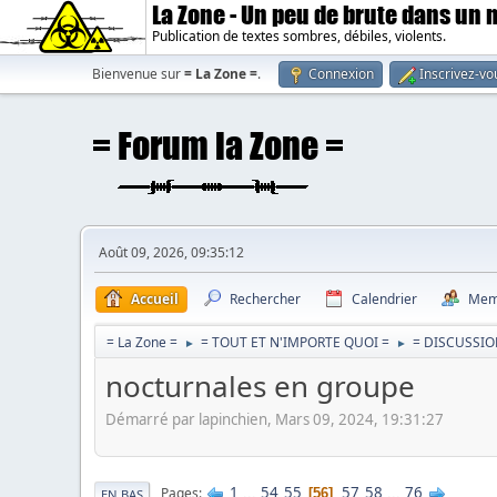
La Zone - Un peu de brute dans un
Publication de textes sombres, débiles, violents.
Bienvenue sur
= La Zone =
.
Connexion
Inscrivez-vo
Août 09, 2026, 09:35:12
Accueil
Rechercher
Calendrier
Mem
= La Zone =
= TOUT ET N'IMPORTE QUOI =
= DISCUSSIO
►
►
nocturnales en groupe
Démarré par lapinchien, Mars 09, 2024, 19:31:27
1
...
54
55
57
58
...
76
Pages
56
EN BAS