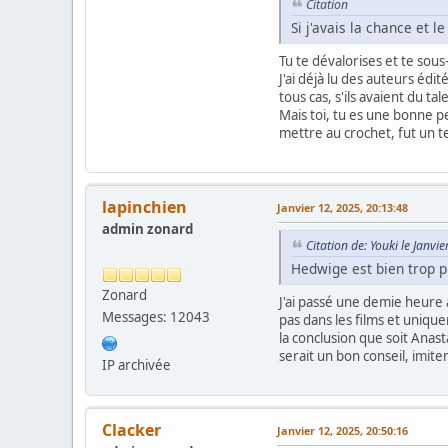
Citation
Si j'avais la chance et l
Tu te dévalorises et te sous
J'ai déjà lu des auteurs édi
tous cas, s'ils avaient du tal
Mais toi, tu es une bonne pe
mettre au crochet, fut un te
lapinchien
Janvier 12, 2025, 20:13:48
admin zonard
Citation de: Youki le Janvi
Hedwige est bien trop p
Zonard
J'ai passé une demie heure à
Messages: 12043
pas dans les films et unique
la conclusion que soit Anast
serait un bon conseil, imit
IP archivée
Clacker
Janvier 12, 2025, 20:50:16