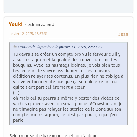
Youki
admin zonard
Janvier 12, 2025, 18:57:31
#829
Citation de: lapinchien le Janvier 11, 2025, 22:21:22
Tu devrais te créer un compte pro vu la ferveur qu'il y
a sur Instagram et la qualité des couvertures de tes
bouquins. Avec les hashtags idoines, je vois bien tous
tes lecteurs te suivre assidûment et tes maisons
d'édition relayer tes contenus. En plus rien ne t'oblige à
y révéler ton identité puisque ça semble être un truc
qui te tient particulièrement à cœur.
(...)
oh mais oui tu pourrais même y poster des vidéos de
vaches glanées avec ton smartphone. #Cowstagram Je
ne t'imagine pas relayer les stories de la Zone sur ton
compte pro Instagram, ce n'est pas pour ça que j'en
parle.
Selon moi, seul le livre importe, et non l'auteur.