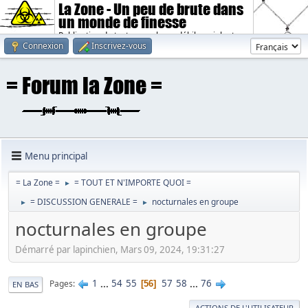
La Zone - Un peu de brute dans
un monde de finesse
Publication de textes sombres, débiles, violents.
Connexion
Inscrivez-vous
Menu principal
= La Zone =
= TOUT ET N'IMPORTE QUOI =
►
= DISCUSSION GENERALE =
nocturnales en groupe
►
►
nocturnales en groupe
Démarré par lapinchien, Mars 09, 2024, 19:31:27
1
...
54
55
57
58
...
76
Pages
56
EN BAS
ACTIONS DE L'UTILISATEUR