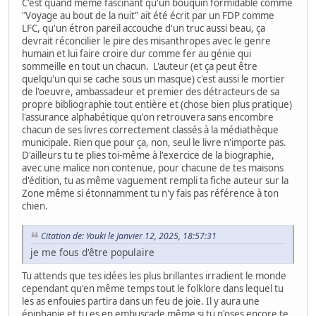
C'est quand même fascinant qu'un bouquin formidable comme
"Voyage au bout de la nuit" ait été écrit par un FDP comme
LFC, qu'un étron pareil accouche d'un truc aussi beau, ça
devrait réconcilier le pire des misanthropes avec le genre
humain et lui faire croire dur comme fer au génie qui
sommeille en tout un chacun. L'auteur (et ça peut être
quelqu'un qui se cache sous un masque) c'est aussi le mortier
de l'oeuvre, ambassadeur et premier des détracteurs de sa
propre bibliographie tout entière et (chose bien plus pratique)
l'assurance alphabétique qu'on retrouvera sans encombre
chacun de ses livres correctement classés à la médiathèque
municipale. Rien que pour ça, non, seul le livre n'importe pas.
D'ailleurs tu te plies toi-même à l'exercice de la biographie,
avec une malice non contenue, pour chacune de tes maisons
d'édition, tu as même vaguement rempli ta fiche auteur sur la
Zone même si étonnamment tu n'y fais pas référence à ton
chien.
Citation de: Youki le Janvier 12, 2025, 18:57:31
je me fous d'être populaire
Tu attends que tes idées les plus brillantes irradient le monde
cependant qu'en même temps tout le folklore dans lequel tu
les as enfouies partira dans un feu de joie. Il y aura une
épiphanie et tu es en embuscade même si tu n'oses encore te