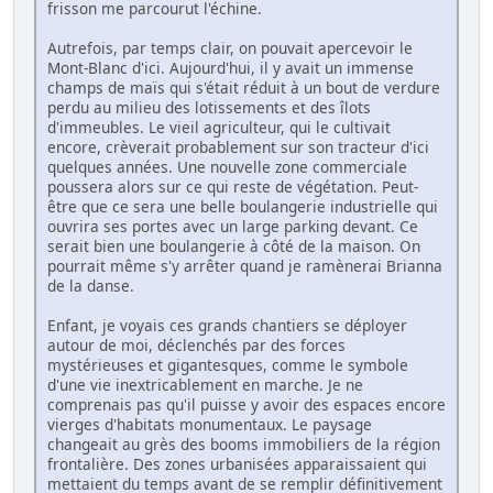
frisson me parcourut l'échine.
Autrefois, par temps clair, on pouvait apercevoir le
Mont-Blanc d'ici. Aujourd'hui, il y avait un immense
champs de maïs qui s'était réduit à un bout de verdure
perdu au milieu des lotissements et des îlots
d'immeubles. Le vieil agriculteur, qui le cultivait
encore, crèverait probablement sur son tracteur d'ici
quelques années. Une nouvelle zone commerciale
poussera alors sur ce qui reste de végétation. Peut-
être que ce sera une belle boulangerie industrielle qui
ouvrira ses portes avec un large parking devant. Ce
serait bien une boulangerie à côté de la maison. On
pourrait même s'y arrêter quand je ramènerai Brianna
de la danse.
Enfant, je voyais ces grands chantiers se déployer
autour de moi, déclenchés par des forces
mystérieuses et gigantesques, comme le symbole
d'une vie inextricablement en marche. Je ne
comprenais pas qu'il puisse y avoir des espaces encore
vierges d'habitats monumentaux. Le paysage
changeait au grès des booms immobiliers de la région
frontalière. Des zones urbanisées apparaissaient qui
mettaient du temps avant de se remplir définitivement