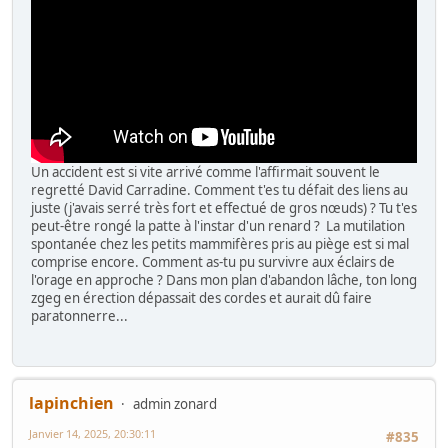
Un accident est si vite arrivé comme l'affirmait souvent le
regretté David Carradine. Comment t'es tu défait des liens au
juste (j'avais serré très fort et effectué de gros nœuds) ? Tu t'es
peut-être rongé la patte à l'instar d'un renard ? La mutilation
spontanée chez les petits mammifères pris au piège est si mal
comprise encore. Comment as-tu pu survivre aux éclairs de
l'orage en approche ? Dans mon plan d'abandon lâche, ton long
zgeg en érection dépassait des cordes et aurait dû faire
paratonnerre...
lapinchien
admin zonard
Janvier 14, 2025, 20:30:11
#835