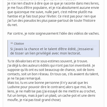
Je n'ai rien d'autre à dire que ce que je raconte dans mes livres,
je me fous d'être populaire, et je n'ai absolument aucune envie
que quiconque me suive, nulle part, c'est même plutôt ma
hantise et je fais tout pour l'éviter. Ce n'est pas pour rien que
j'ai l'un des pseudos les plus passe-partout de toute l'histoire
du net.
Par contre, je note soigneusement l'idée des vidéos de vaches.
Citation
Si j'avais la chance et le talent d'être édité, j'essaierai
de tisser un lien privilégié avec mon lectorat.
Tu te dévalorises et te sous-estimes souvent, je trouve.
J'ai déjà lu des auteurs édités qui n'ont pas ton inventivité. Je
suppose qu'ils ont eu soit beaucoup de chance, soit de bons
contacts, soit un bon réseau. En tous cas, s'ils avaient du talent,
je ne l'ai pas remarqué.
Mais toi, tu es une bonne personne (il n'y aurait que les
Ludivine pour pouvoir dire le contraire) alors que moi, les
liens, je ne maîtrise pas (j'ai essayé de me mettre au crochet,
fut un temps, mais à part un plaid, un cache-pot et une demi
moufle, je n'ai pas tissé grand chose)