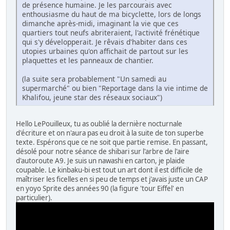
de présence humaine. Je les parcourais avec
enthousiasme du haut de ma bicyclette, lors de longs
dimanche après-midi, imaginant la vie que ces
quartiers tout neufs abriteraient, l'activité frénétique
qui s'y développerait. Je rêvais d'habiter dans ces
utopies urbaines qu'on affichait de partout sur les
plaquettes et les panneaux de chantier.
(la suite sera probablement "Un samedi au
supermarché" ou bien "Reportage dans la vie intime de
Khalifou, jeune star des réseaux sociaux")
Hello LePouilleux, tu as oublié la dernière nocturnale
d'écriture et on n'aura pas eu droit à la suite de ton superbe
texte. Espérons que ce ne soit que partie remise. En passant,
désolé pour notre séance de shibari sur l'arbre de l'aire
d'autoroute A9. Je suis un nawashi en carton, je plaide
coupable. Le kinbaku-bi est tout un art dont il est difficile de
maîtriser les ficelles en si peu de temps et j'avais juste un CAP
en yoyo Sprite des années 90 (la figure 'tour Eiffel' en
particulier).