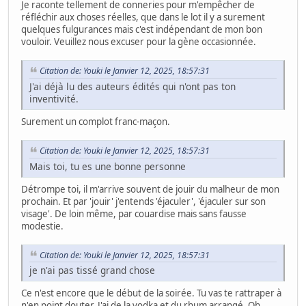
Je raconte tellement de conneries pour m'empêcher de
réfléchir aux choses réelles, que dans le lot il y a surement
quelques fulgurances mais c'est indépendant de mon bon
vouloir. Veuillez nous excuser pour la gène occasionnée.
Citation de: Youki le Janvier 12, 2025, 18:57:31
J'ai déjà lu des auteurs édités qui n'ont pas ton
inventivité.
Surement un complot franc-maçon.
Citation de: Youki le Janvier 12, 2025, 18:57:31
Mais toi, tu es une bonne personne
Détrompe toi, il m'arrive souvent de jouir du malheur de mon
prochain. Et par 'jouir' j'entends 'éjaculer', 'éjaculer sur son
visage'. De loin même, par couardise mais sans fausse
modestie.
Citation de: Youki le Janvier 12, 2025, 18:57:31
je n'ai pas tissé grand chose
Ce n'est encore que le début de la soirée. Tu vas te rattraper à
n'en point douter. J'ai de la vodka et du rhum arrangé. Oh