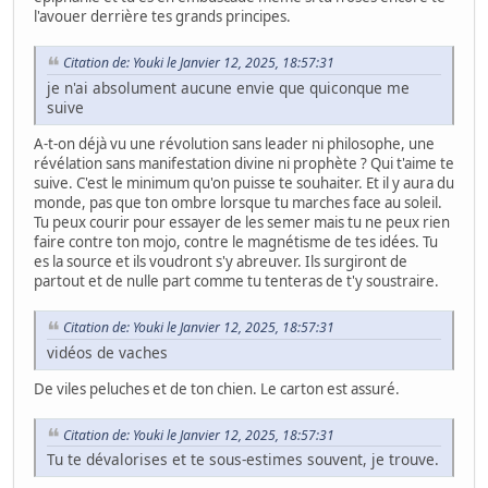
l'avouer derrière tes grands principes.
Citation de: Youki le Janvier 12, 2025, 18:57:31
je n'ai absolument aucune envie que quiconque me
suive
A-t-on déjà vu une révolution sans leader ni philosophe, une
révélation sans manifestation divine ni prophète ? Qui t'aime te
suive. C'est le minimum qu'on puisse te souhaiter. Et il y aura du
monde, pas que ton ombre lorsque tu marches face au soleil.
Tu peux courir pour essayer de les semer mais tu ne peux rien
faire contre ton mojo, contre le magnétisme de tes idées. Tu
es la source et ils voudront s'y abreuver. Ils surgiront de
partout et de nulle part comme tu tenteras de t'y soustraire.
Citation de: Youki le Janvier 12, 2025, 18:57:31
vidéos de vaches
De viles peluches et de ton chien. Le carton est assuré.
Citation de: Youki le Janvier 12, 2025, 18:57:31
Tu te dévalorises et te sous-estimes souvent, je trouve.