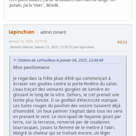
putain, j'ai lu 'tiser', désolé.
lapinchien
admin zonard
Janvier 13, 2025, 12:11:51
#834
Dernière édition
: Janvier 13, 2025, 13:50:37 par lapinchien
Citation de: LePouilleux le Janvier 04, 2025, 23:46:48
Rêve pavillonnaire
Je regardais la frêle pluie d'été qui commençait à
écraser ses gouttes contre la porte-fenêtre du salon.
L'eau traçait des veinures gorgées de lumière en
glissant le long de la vitre. Dehors, le ciel prenait une
teinte plus foncée. Il se gonflait d'électricité statique.
Les tuiles rouges du pavillon des voisins luisaient déjà
d'humidité. Un faux palmier s'agitait dans tous les sens
en prenant le vent. Le mini-quad de Rayanne gisait par
terre, sur la terrasse, renversé par de soudaines
bourrasques. J'avais la flemme de le mettre à l'abri.
Malgré la chaleur qui se traînait encore, un léger