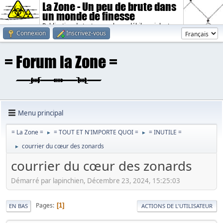
La Zone - Un peu de brute dans
un monde de finesse
Publication de textes sombres, débiles, violents.
Connexion
Inscrivez-vous
Menu principal
= La Zone =
= TOUT ET N'IMPORTE QUOI =
= INUTILE =
►
►
courrier du cœur des zonards
►
courrier du cœur des zonards
Démarré par lapinchien, Décembre 23, 2024, 15:25:03
Pages
1
EN BAS
ACTIONS DE L'UTILISATEUR