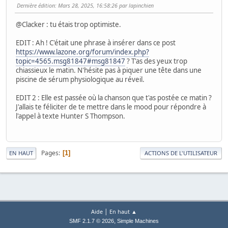
Dernière édition
: Mars 28, 2025, 16:58:26 par lapinchien
@Clacker : tu étais trop optimiste.
EDIT : Ah ! C'était une phrase à insérer dans ce post
https://www.lazone.org/forum/index.php?
topic=4565.msg81847#msg81847
? T'as des yeux trop
chiassieux le matin. N'hésite pas à piquer une tête dans une
piscine de sérum physiologique au réveil.
EDIT 2 : Elle est passée où la chanson que t'as postée ce matin ?
J'allais te féliciter de te mettre dans le mood pour répondre à
l'appel à texte Hunter S Thompson.
Pages
1
EN HAUT
ACTIONS DE L'UTILISATEUR
|
Aide
En haut ▲
,
SMF 2.1.7 © 2026
Simple Machines