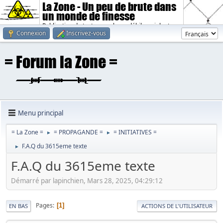
La Zone - Un peu de brute dans
un monde de finesse
Publication de textes sombres, débiles, violents.
Connexion
Inscrivez-vous
Menu principal
= La Zone =
= PROPAGANDE =
= INITIATIVES =
►
►
F.A.Q du 3615eme texte
►
F.A.Q du 3615eme texte
Démarré par lapinchien, Mars 28, 2025, 04:29:12
Pages
1
EN BAS
ACTIONS DE L'UTILISATEUR