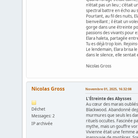
n'était pas un lieu ; c'était
spectral battre en écho au s
Pourtant, au fil des nuits,
bienveillant ; il était un v
gorge dans une étreinte poss
passions des vivants pour ex
Elara haleta, partagée entre
Tu es déjà trop loin. Rejoin
Le lendemain, Elara brisa le
dans le silence, elle sentai
Nicolas Gross
Nicolas Gross
Novembre 01, 2025, 16:32:08
L'Étreinte des Abysses
Au cœur des marais oubliés
Déchet
Blackwood. Abandonné depuis
murmures que seuls les damn
Messages: 2
rituels occultes. Fascinée p
IP archivée
mythe, mais un gouffre vor
Vivienne était une femme a
inassouvie de mystères. Son