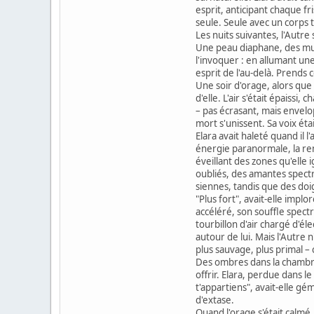
esprit, anticipant chaque fr
seule. Seule avec un corps 
Les nuits suivantes, l'Autre
Une peau diaphane, des musc
l'invoquer : en allumant un
esprit de l'au-delà. Prends c
Une soir d'orage, alors que l
d'elle. L'air s'était épaiss
– pas écrasant, mais envelo
mort s'unissent. Sa voix éta
Elara avait haleté quand il 
énergie paranormale, la re
éveillant des zones qu'elle i
oubliés, des amantes spectr
siennes, tandis que des doig
"Plus fort", avait-elle impl
accéléré, son souffle spect
tourbillon d'air chargé d'éle
autour de lui. Mais l'Autre n'
plus sauvage, plus primal – 
Des ombres dans la chambre 
offrir. Elara, perdue dans le
t'appartiens", avait-elle gé
d'extase.
Quand l'orage s'était calmé, 