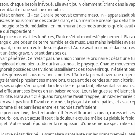
isson, chaque besoin inavoué. Elle avait joui violemment, criant dans la vap
tremblant et une soif inextinguible.
 s'était enhardi. Il – car Elara le percevait comme masculin – apparaissait 
les tendus comme des cordes d'arc, et un membre dressé qui défiait les lois
e bougie près du médaillon, en murmurant des mots anciens qu'elle avait 
e qui t'appartient."
a pluie martelait les fenêtres, l'Autre s'était manifesté pleinement. Elara 
i, chargé d'une odeur de terre humide et de musc. Des mains invisibles avaien
ppant, comme un voile de soie glacée. L'Autre avait murmuré dans son espr
it un écho grave, vibrant dans ses os.
l'avait pénétrée. Ce n'était pas une union charnelle ordinaire ; c'était une
mplissait d'une plénitude qui transcendait le physique. Chaque mouvemen
gnorait posséder. Des visions l'assaillaient : des souvenirs qui n'étaient pa
ales gémissant sous des lunes mortes. L'Autre la prenait avec une urgence
ts éthérés pinçaient ses mamelons, traçaient des cercles sur son clitoris.
oré, ses ongles s'enfonçant dans le vide – et pourtant, elle sentait sa peau 
ral effleurant ses lèvres en un baiser vorace. Leurs langues se mêlaient 
ctricité. Elara avait crié quand l'orgasme l'avait frappée, un raz-de-marée 
en avait pas fini. Il l'avait retournée, la plaçant à quatre pattes, et avait r
comme si les barrières entre les mondes s'effritaient.
prenaient vie, des tentacules éthérés effleurant sa peau, caressant ses fl
 tourbillon, avait accueilli tout : la douleur exquise mêlée au plaisir, le froi
mi, et l'Autre avait répondu en la remplissant d'une semence spectrale – un
l'Autre s'était dissipé, laissant Elara pantelante sur les draps trempés. Mai