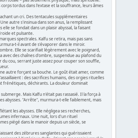
s corps tordus dans l'extase et la souffrance, leurs âmes
rrachant un cri. Des tentacules supplémentaires
Une autre s'insinua dans son anus, la remplissant
elle se fondait dans un plaisir abyssal, la faisant
froide et pulsante.
marques spectrales. Kalfu se retira, mais pas sans
urmura-t-il avant de s'évaporer dans le miroir.
 sombre. Elle se scarifiait légèrement avec le poignard,
ttacha avec des chaînes d'ombre, suspendue au plafond du
r du cou, serrant juste assez pour couper son souffle,
ueur.
 une autre forçant sa bouche. Le goût était amer, comme
ssaillaient : des sacrifices humains, des orgies rituelles
nt frénétiques, déchirants. La douleur dominait
ubmerge. Mais Kalfu n'était pas rassasié. Il la força à
 les abysses. "Arrête", murmura-t-elle faiblement, mais
flétant les abysses. Elle négligea ses recherches,
mes infernaux. Une nuit, lors d'un rituel
'âmes piégé dans le manoir depuis un siècle, se
 laissant des zébrures sanglantes qui guérissaient