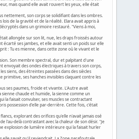
eur, mais quand elle avait rouvert les yeux, elle était
plus nettement, son corps se solidifiant dans les ombres.
 de la gravité et de la réalité. Elara avait appris à
décryptés dans un grimoire restauré. "Viens à moi,
était allongée sur son lit, nue, les draps froissés autour
t écarté ses jambes, et elle avait senti un poids sur elle
it : Tu es mienne, dans cette zone où le vivant et le
 fusion. Son membre spectral, dur et palpitant d'une
t envoyait des ondes électriques à travers son corps,
s les siens, des étreintes passées dans des siècles
 primitive, ses hanches invisibles claquant contre les
sous ses paumes, froide et vivante. L'Autre avait
: la sienne chaude et humide, la sienne comme un
qui la faisait convulser, ses muscles se contractant
epris possession d'elle par-derrière. Cette fois, c'était
ancs, explorant des orifices qu'elle n'avait jamais osé
d de l'au-delà contrastant avec la chaleur de son désir. "Je
e explosion de lumière intérieure qui la faisait hurler
s elle savait qu'il reviendrait. La Zone parafoutrale