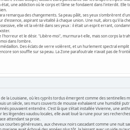
 un état, une addiction où le corps et l'âme se fondaient dans l'interdit. Ell
ien.
 Elara remarqua des changements. Sa peau pâlit, ses yeux s'ombrèrent d'un 
oleur d'essence, aspirant sa vitalité à chaque union. Une nuit, alors qu'il l
essive, elle vit la vérité dans ses yeux : il était un esprit errant, cond
ister.
 l'horreur et le désir. "Libère-moi", murmura-t-elle, mais son corps la trahi
s-moi dans l'ombre.
 médaillon. Des éclats de verre volèrent, et un hurlement spectral emplit l'
t encore son souffle sur sa peau. La Zone parafoutrale n'avait pas de fronti
 de la Louisiane, où les cyprès tordus émergent comme des sentinelles m
 un siècle, ses murs couverts de mousse exhalaient une humidité putride,
és pouvaient entendre. C'est là que s'était installée Vivienne, une anth
ar les légendes vaudou locales, elle avait loué la ruine pour ses recherche
ace attendant sa proie.
ux courbes généreuses, aux cheveux noirs cascadant comme une nuit sans 
 mariage avait échoué des années plus tôt, la laissant avec un vide qu'au