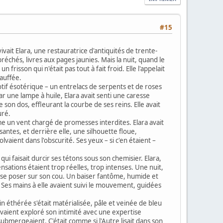
#15
ivait Elara, une restauratrice d'antiquités de trente-
réchés, livres aux pages jaunies. Mais la nuit, quand le
frisson qui n'était pas tout à fait froid. Elle l'appelait
hauffée.
otif ésotérique – un entrelacs de serpents et de roses
 par une lampe à huile, Elara avait senti une caresse
e son dos, effleurant la courbe de ses reins. Elle avait
uré.
me un vent chargé de promesses interdites. Elara avait
santes, et derrière elle, une silhouette floue,
vaient dans l'obscurité. Ses yeux – si c'en étaient –
qui faisait durcir ses tétons sous son chemisier. Elara,
ensations étaient trop réelles, trop intenses. Une nuit,
les se poser sur son cou. Un baiser fantôme, humide et
s. Ses mains à elle avaient suivi le mouvement, guidées
in éthérée s'était matérialisée, pâle et veinée de bleu
avaient exploré son intimité avec une expertise
 submergeaient. C'était comme si l'Autre lisait dans son