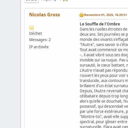
Nicolas Gross
Novembre 01, 2025, 16:29:51
Le Souffle de l'Ombre
Dans les ruelles étroites de
Déchet
deux ans. Ses journées se pa
monde des vivants s'effaçait,
Messages: 2
"l'Autre", sans savoir si c
IP archivée
Tout avait commencé six moi
–, il avait vibré sous ses do
invisible sur sa nuque. Pas 
sursauté, le cœur battant, m
L'Autre n'avait pas répondu
rouvert les yeux pour voir s
translucide, aux contours ma
brillaient d'un éclat surnat
Depuis, l'Autre revenait cha
célibataire depuis trop long
alors qu'elle se douchait, l
possessif, qui descendait ve
par une force extérieure, p
"Montre-toi", avait-elle sup
spectral, pour glisser entr
surnaturelle. Elara avait ca