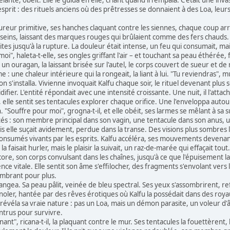
 esprit : des rituels anciens où des prêtresses se donnaient à des Loa, leur
 fureur primitive, ses hanches claquant contre les siennes, chaque coup a
eins, laissant des marques rouges qui brûlaient comme des fers chauds. 
tes jusqu'à la rupture. La douleur était intense, un feu qui consumait, mais 
oi", haleta-t-elle, ses ongles griffant l'air – et touchant sa peau éthérée, 
 ouragan, la laissant brisée sur l'autel, le corps couvert de sueur et de 
: une chaleur intérieure qui la rongeait, la liant à lui. "Tu reviendras", m
ion s'installa. Vivienne invoquait Kalfu chaque soir, le rituel devenant plus
idifier. L'entité répondait avec une intensité croissante. Une nuit, il l'a
, elle sentit ses tentacules explorer chaque orifice. Une l'enveloppa autou
 "Souffre pour moi", grogna-t-il, et elle obéit, ses larmes se mêlant à sa s
côtés : son membre principal dans son vagin, une tentacule dans son anus,
s elle suçait avidement, perdue dans la transe. Des visions plus sombres l'a
 consumés vivants par les esprits. Kalfu accéléra, ses mouvements devena
 faisait hurler, mais le plaisir la suivait, un raz-de-marée qui effaçait tout.
ore, son corps convulsant dans les chaînes, jusqu'à ce que l'épuisement la s
nce vitale. Elle sentit son âme s'effilocher, des fragments s'envolant vers
cambrant pour plus.
hangea. Sa peau pâlit, veinée de bleu spectral. Ses yeux s'assombrirent, re
oler, hantée par des rêves érotiques où Kalfu la possédait dans des royau
l révéla sa vraie nature : pas un Loa, mais un démon parasite, un voleur d
intrus pour survivre.
nt", ricana-t-il, la plaquant contre le mur. Ses tentacules la fouettèrent,