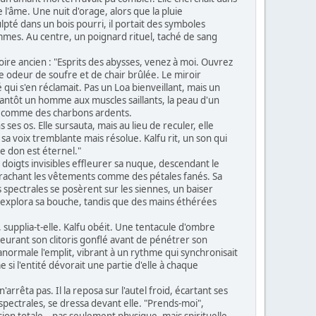
re l'âme. Une nuit d'orage, alors que la pluie
ulpté dans un bois pourri, il portait des symboles
mmes. Au centre, un poignard rituel, taché de sang
moire ancien : "Esprits des abysses, venez à moi. Ouvrez
ne odeur de soufre et de chair brûlée. Le miroir
qui s'en réclamait. Pas un Loa bienveillant, mais un
tantôt un homme aux muscles saillants, la peau d'un
nt comme des charbons ardents.
ses os. Elle sursauta, mais au lieu de reculer, elle
, sa voix tremblante mais résolue. Kalfu rit, un son qui
le don est éternel."
 doigts invisibles effleurer sa nuque, descendant le
 arrachant les vêtements comme des pétales fanés. Sa
s spectrales se posèrent sur les siennes, un baiser
 – explora sa bouche, tandis que des mains éthérées
 supplia-t-elle. Kalfu obéit. Une tentacule d'ombre
leurant son clitoris gonflé avant de pénétrer son
anormale l'emplit, vibrant à un rythme qui synchronisait
i l'entité dévorait une partie d'elle à chaque
arrêta pas. Il la reposa sur l'autel froid, écartant ses
spectrales, se dressa devant elle. "Prends-moi",
vasion totale – pas seulement physique, mais spirituelle.