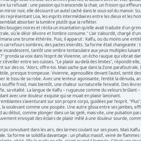
aire lui refusait : une passion qui transcende la chair, un frisson qui effleu
n miroir noir, elle découvrit un autel caché dans le sous-sol du manoir. Sc
és représentant Loa, les esprits intermédiaires entre les dieux et les ho
 semblait absorber la lumière plutôt que la refléter.
es bougies noires et récita un incantation qu'elle avait traduite d'un gri
rale, où le désir dévore et l'ombre consume." L'air s'alourdit, chargé d'u
émana une brume éthérée. Puis, il apparut : Kalfu, ou du moins une entité 
s carrefours sombres, des pactes interdits. Sa forme était changeante : 
ge incandescent, tantôt une ombre tentaculaire aux yeux multiples luisa
" gronda sa voix dans l'esprit de Vivienne, un écho rauque qui vibrait dans 
 s'éveiller entre ses cuisses. "Le plaisir au-delà des limites", répondit-elle
t sur des os. "Alors, offre-toi. Mais sache que dans la Zone parafoutrale, 
btile, presque trompeuse. Vivienne, agenouillée devant l'autel, sentit des
er le tissu de sa robe. Avec une lenteur agonisante, l'entité la dénuda,
souffle froid, mais bientôt, une chaleur surnaturelle l'envahit. Des lèvre
ffle, sa vitalité. La langue de Kalfu – rugueuse comme du velours brûlant
rdant avec une douleur exquise qui se muait en plaisir lancinant.
emblantes s'aventurant sur son propre corps, guidées par l'esprit. "Plus",
le, la soulevant comme une poupée. Une autre glissa entre ses jambes, eff
oid au début, comme plonger dans un lac gelé, mais vite, une pulsation par
ement envoyait des éclairs de plaisir mêlé à une douleur sourde, comme s
rps convulsant dans les airs, des larmes coulant sur ses joues. Mais Kalfu n'
ale. Sa forme se solidifia davantage : un phallus massif, veiné de flammes 
lante, obéit. Elle le guida en elle, criant quand il l'empala. C'était une in