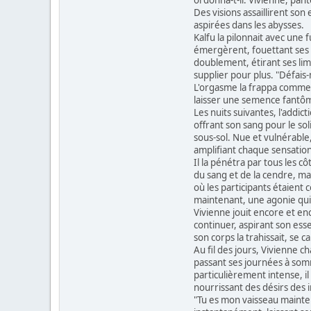
Des visions assaillirent son
aspirées dans les abysses.
Kalfu la pilonnait avec une
émergèrent, fouettant ses s
doublement, étirant ses limi
supplier pour plus. "Défais-m
L'orgasme la frappa comme un
laisser une semence fantôme 
Les nuits suivantes, l'addict
offrant son sang pour le sol
sous-sol. Nue et vulnérable
amplifiant chaque sensation.
Il la pénétra par tous les 
du sang et de la cendre, mai
où les participants étaient
maintenant, une agonie qui la
Vivienne jouit encore et enc
continuer, aspirant son esse
son corps la trahissait, se 
Au fil des jours, Vivienne c
passant ses journées à somn
particulièrement intense, i
nourrissant des désirs des 
"Tu es mon vaisseau maintena