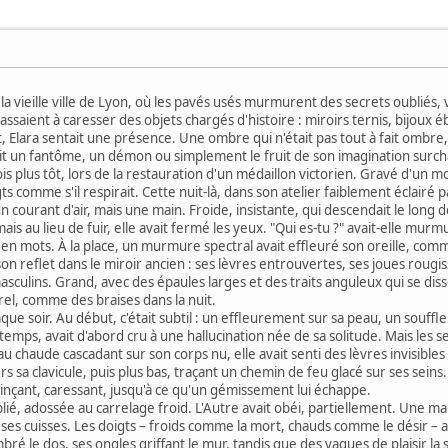
 la vieille ville de Lyon, où les pavés usés murmurent des secrets oubliés, v
ssaient à caresser des objets chargés d'histoire : miroirs ternis, bijoux éb
 Elara sentait une présence. Une ombre qui n'était pas tout à fait ombre, un 
'était un fantôme, un démon ou simplement le fruit de son imagination surc
s plus tôt, lors de la restauration d'un médaillon victorien. Gravé d'un m
igts comme s'il respirait. Cette nuit-là, dans son atelier faiblement éclairé
un courant d'air, mais une main. Froide, insistante, qui descendait le long d
ais au lieu de fuir, elle avait fermé les yeux. "Qui es-tu ?" avait-elle murm
 en mots. À la place, un murmure spectral avait effleuré son oreille, com
on reflet dans le miroir ancien : ses lèvres entrouvertes, ses joues rougis
sculins. Grand, avec des épaules larges et des traits anguleux qui se dissol
urel, comme des braises dans la nuit.
que soir. Au début, c'était subtil : un effleurement sur sa peau, un souffle 
temps, avait d'abord cru à une hallucination née de sa solitude. Mais les s
'eau chaude cascadant sur son corps nu, elle avait senti des lèvres invisib
rs sa clavicule, puis plus bas, traçant un chemin de feu glacé sur ses sein
inçant, caressant, jusqu'à ce qu'un gémissement lui échappe.
plié, adossée au carrelage froid. L'Autre avait obéi, partiellement. Une ma
e ses cuisses. Les doigts – froids comme la mort, chauds comme le désir – 
mbré le dos, ses ongles griffant le mur, tandis que des vagues de plaisir la