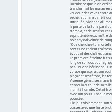
l'occulte ce que la vie ordin
transformait les marais en u
vaudou : des veves entrelac
séché, et un miroir fêlé qui
Intriguée, Vivienne alluma d
la porte de la Zone parafout
trembla, et de ses fissures 
esprit ténébreux, maître de
noir abyssal veinée de rou
"Que cherches-tu, mortelle ?
sentit une chaleur traîtresse
évoquait des chaînes traînan
La première étreinte fut su
long de son dos pour agripp
peau nue se hérissa sous un 
vorace qui aspirait son sou
pinçaient ses tétons, les to
Vivienne gémit, ses mains tr
s'enroula autour de sa tail
intimité humide. C'était fr
avec son pouls. Chaque mouv
poussée.
Elle jouit violemment, son co
cuisses avec une force brut
ordonna-t-il. Vivienne, pante