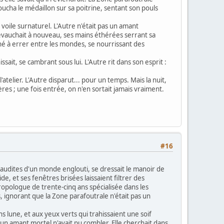
e toucha le médaillon sur sa poitrine, sentant son pouls
voile surnaturel. L'Autre n'était pas un amant
a chevauchait à nouveau, ses mains éthérées serrant sa
amné à errer entre les mondes, se nourrissant des
ssait, se cambrant sous lui. L'Autre rit dans son esprit :
atelier. L'Autre disparut... pour un temps. Mais la nuit,
ères ; une fois entrée, on n'en sortait jamais vraiment.
#16
audites d'un monde englouti, se dressait le manoir de
 et ses fenêtres brisées laissaient filtrer des
ropologue de trente-cinq ans spécialisée dans les
s, ignorant que la Zone parafoutrale n'était pas un
lune, et aux yeux verts qui trahissaient une soif
cun amant mortel n'avait pu combler. Elle cherchait dans