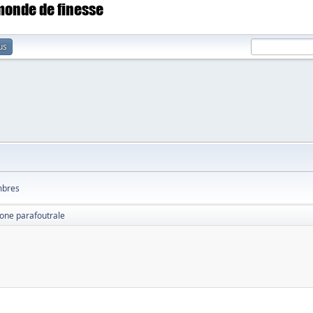
 monde de finesse
us
bres
Zone parafoutrale