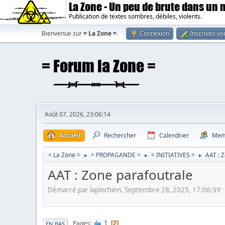
La Zone - Un peu de brute dans un
Publication de textes sombres, débiles, violents.
Bienvenue sur
= La Zone =
.
Connexion
Inscrivez-vo
Août 07, 2026, 23:06:14
Accueil
Rechercher
Calendrier
Mem
= La Zone =
= PROPAGANDE =
= INITIATIVES =
AAT : 
►
►
►
AAT : Zone parafoutrale
Démarré par lapinchien, Septembre 28, 2025, 17:06:39
1
Pages
2
EN BAS