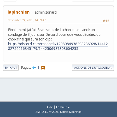
lapinchien
admin zonard
Novembre 24, 2025, 14:39:47
#15
Finalement j'ai fait 3 versions de la chanson et lancé un
sondage de 3 jours sur Discord pour que vous décidiez du
choix final qui aura son clip :
https://discord.com/channels/1208084938298236928/14412
82756016345179/1442506987303604255
1
Pages
2
EN HAUT
ACTIONS DE L'UTILISATEUR
|
Aide
En haut ▲
,
SMF 2.1.7 © 2026
Simple Machines