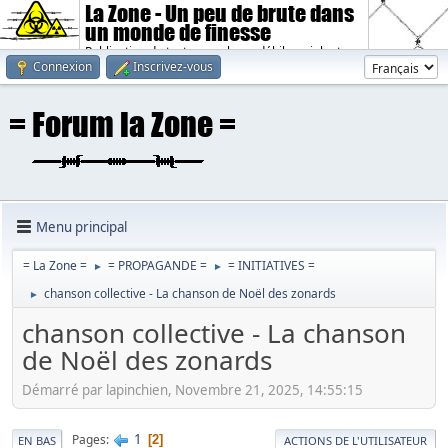
La Zone - Un peu de brute dans
un monde de finesse
Publication de textes sombres, débiles, violents.
Connexion
Inscrivez-vous
Menu principal
= La Zone =
= PROPAGANDE =
= INITIATIVES =
►
►
chanson collective - La chanson de Noël des zonards
►
chanson collective - La chanson
de Noël des zonards
Démarré par lapinchien, Novembre 21, 2025, 14:55:15
1
Pages
2
EN BAS
ACTIONS DE L'UTILISATEUR