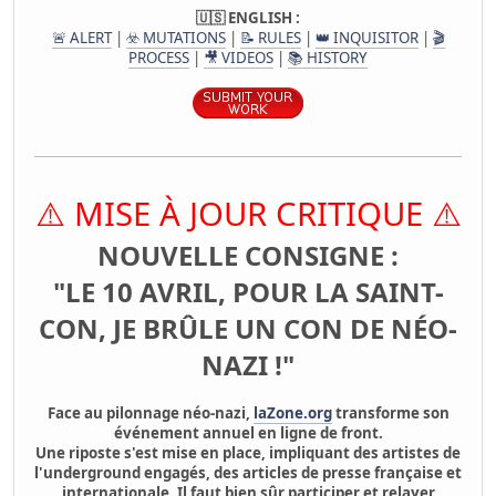
🇺🇸 ENGLISH :
🚨 ALERT
|
☣️ MUTATIONS
|
📝 RULES
|
👑 INQUISITOR
|
🎬
PROCESS
|
🎥 VIDEOS
|
📚 HISTORY
⚠️ MISE À JOUR CRITIQUE ⚠️
NOUVELLE CONSIGNE :
"LE 10 AVRIL, POUR LA SAINT-
CON, JE BRÛLE UN CON DE NÉO-
NAZI !"
Face au pilonnage néo-nazi,
laZone.org
transforme son
événement annuel en ligne de front.
Une riposte s'est mise en place, impliquant des artistes de
l'underground engagés, des articles de presse française et
internationale. Il faut bien sûr participer et relayer