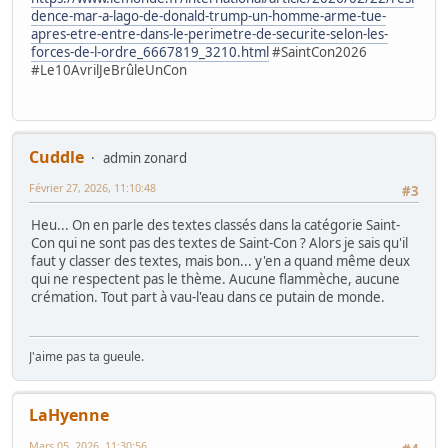
dence-mar-a-lago-de-donald-trump-un-homme-arme-tue-
apres-etre-entre-dans-le-perimetre-de-securite-selon-les-
forces-de-l-ordre_6667819_3210.html
#SaintCon2026
#Le10AvrilJeBrûleUnCon
Cuddle
admin zonard
Février 27, 2026, 11:10:48
#3
Heu... On en parle des textes classés dans la catégorie Saint-
Con qui ne sont pas des textes de Saint-Con ? Alors je sais qu'il
faut y classer des textes, mais bon... y'en a quand même deux
qui ne respectent pas le thème. Aucune flammèche, aucune
crémation. Tout part à vau-l'eau dans ce putain de monde.
J'aime pas ta gueule.
LaHyenne
Mars 05, 2026, 11:30:56