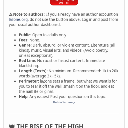
⚠️ Note to authors :
If you already have an author account on
lazone.org
, do not use the button above. Log in and post from
your usual author dashboard.
Public:
Open to adults only.
Fees:
None.
Genre:
Dark, absurd, or violent content. Literature (all
kinds), music, visual arts, and videos. (Avoid poetry,
unless exceptional).
Red Line:
No racist or fascist content. Immediate
blacklisting.
Length (Texts):
No minimum. Recommended: 1k to 20k
words (average 3k - 5k).
Perimeter:
laZone sets a frame, but what we want is for
you to tear it off the wall, smash it on the floor, and eat
the nail! Be original.
Help:
Any issues? Post your question on this topic.
Back to Summary
👑 THE RISE OF THE HIGH