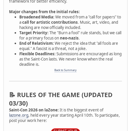
framework for better efficiency.
Major changes from the initial rules:
Broadened Media:
We moved from a "call for papers" to
a
call for artistic contributions
. Music, art, video, and
hacking are now officially included.
Target Priority:
The "Burn a fool" rule stands, but we call
for a primary focus on
neo-nazis
.
End of Relativism:
We reject the idea that "all fools are
equal." A fascist is a threat, not a joke.
Flexible Deadlines:
Submissions are encouraged as long
as the Saint-Con lasts. We never know when the real
deadline is.
Back to Summary
📝 RULES OF THE GAME (UPDATED
03/30)
Saint-Con 2026 on laZone:
It is the biggest event of
lazone.org
, held every year starting April 10th. To participate,
post your work here: