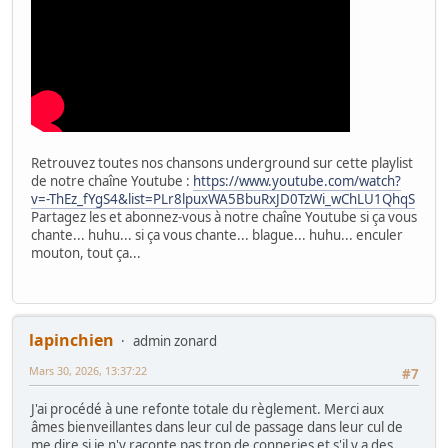
Retrouvez toutes nos chansons underground sur cette playlist
de notre chaîne Youtube :
https://www.youtube.com/watch?
v=-ThEz_fYgS4&list=PLr8lpuxWA5BbuRxJD0TzWi_wChLU1QhqS
Partagez les et abonnez-vous à notre chaîne Youtube si ça vous
chante... huhu... si ça vous chante... blague... huhu... enculer
mouton, tout ça...
lapinchien
admin zonard
Mars 30, 2026, 13:37:22
#7
J'ai procédé à une refonte totale du règlement. Merci aux
âmes bienveillantes dans leur cul de passage dans leur cul de
me dire si je n'y raconte pas trop de conneries et s'il y a des