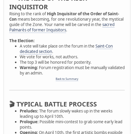
INQUISITOR
Rising to the rank of
High Inquisitor of the Order of Saint-
Con
means becoming, for one revolutionary year, the mystical
guide of the Zone. Your name will be carved in the
sacred
Palmarès of former Inquisitors
.
The Election:
A vote will take place on the forum in the
Saint-Con
dedicated section
.
We vote for works, not authors.
The top 3 will be honored for posterity.
Warning:
Forum registration must be manually validated
by an admin.
Back to Summary
🎬 TYPICAL BATTLE PROCESS
Preludes:
The forum slowly wakes up in the weeks
leading up to April 10th.
Prologue:
Possible mini-contest to grab some early lead
points.
Opening:
On April 10th, the first artistic bombs explode