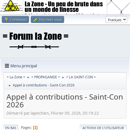
La Zone - Un peu de brute dans
un monde de finesse
Publication de textes sombres, débiles, violents.
Connexion
Inscrivez-vous
Menu principal
= La Zone =
= PROPAGANDE =
= LA SAINT-CON =
►
►
Appel à contributions - Saint-Con 2026
►
Appel à contributions - Saint-Con
2026
Démarré par lapinchien, Février 09, 2026, 05:19:22
Pages
1
EN BAS
ACTIONS DE L'UTILISATEUR