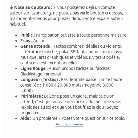
⚠️ Note aux auteurs :
Si vous possédez déjà un compte
auteur sur
lazone.org
, ne postez pas via le bouton ci-dessus,
mais identifiez-vous pour poster depuis votre espace auteur
habituel.
Public :
Participation ouverte à toute personne majeure.
Frais :
Aucun.
Genre attendu :
Textes sombres, débiles ou violents.
Littérature blanche, polar, SF, fantastique... mais aussi
musique, arts graphiques et vidéos. (Évitez la poésie,
sauf si elle est exceptionnelle).
Ligne Rouge :
Aucun propos raciste ou fasciste.
Blacklistage immédiat.
Longueur (Textes) :
Pas de limite basse. Limite haute
conseillée : 1.000 à 20.000 mots (moyenne 3.000 -
5.000).
Périmètre :
La Zone pose un cadre, mais ce qu'on
attend, c'est que vous le décrochiez du mur, que vous
l'explosiez au sol et que vous bouffiez le clou ! Soyez
originaux.
Aide :
Un problème ? Posez votre question sur ce topic.
Retour au sommaire