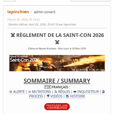
lapinchien
admin zonard
Février 09, 2026, 05:19:22
Dernière édition
: Avril 26, 2026, 20:43:18 par lapinchien
☠️ RÈGLEMENT DE LA SAINT-CON 2026
☠️
Édition de Riposte Artistique - Mise à jour le 30 Mars 2026
SOMMAIRE / SUMMARY
🇫🇷 FRANÇAIS :
🚨 ALERTE
|
☣️ MUTATIONS
|
📝 RÈGLES
|
👑 INQUISITEUR
|
🎬
PROCESS
|
🎥 VIDÉOS
|
📚 HISTOIRE