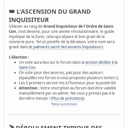
👑 L'ASCENSION DU GRAND
INQUISITEUR
S'élever au rang de
Grand Inquisiteur de l'Ordre de Saint-
Con
, c'est devenir, pour une année révolutionnaire, le guide
mystique de la Zone, celui qui sépare le bon grain de la
connerie pure. Tel un pontife de la déraison, votre nom sera
gravé dans
le palmarès sacré des anciens Inquisiteurs
.
L'élection :
Un vote aura lieu sur le forum dans la
section dédiée à la
Saint-Con
.
On vote pour des œuvres, pas pour des auteurs
(éparpillez vos forces si vous proposez plusieurs textes !).
Les 3 premiers seront mis à l'honneur pour la postérité.
Attention :
Votre inscription au forum doit être validée
manuellement par un admin. Ne vous y prenez pas à la
dernière minute ! (
Plus de précisions
).
Retour au sommaire
🎬 DÉROULEMENT TYPIQUE DES