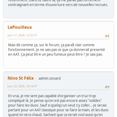
récemment. Dans ce cadre là, ça me paraît pas forcément
contraignant en terme d'ouverture vers de nouvelles recrues.
LePouilleux
Juin 17, 2026, 12:37:27
#8
Mais dit comme ça, sur le forum, ça paraît clair comme
fonctionnement. Je ne sais pas ce que ça donnerait presenté
en AAT. Ça peut être un peu fumeux peut-être ? Je sais pas.
Nino St Félix
admin zonard
Juin 22, 2026, 18:18:07
#9
En vrai, je me sent pas capable d'organiser un truc trop
compliqué là. Je pense qu'on est pas encore assez "solides"
pour faire les duos. Sauf si quelqu'un veut s'y coller... Je serais
partant pour un AAT classique pour se faire la main, et les duos
quand on sera chaud. Sachant que ca serait cool aussi qu'on