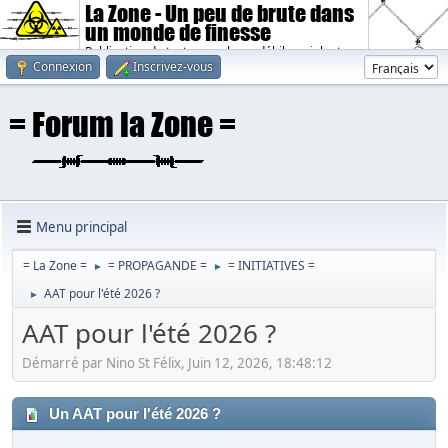
La Zone - Un peu de brute dans
un monde de finesse
Publication de textes sombres, débiles, violents.
Connexion
Inscrivez-vous
Menu principal
= La Zone =
= PROPAGANDE =
= INITIATIVES =
►
►
AAT pour l'été 2026 ?
►
AAT pour l'été 2026 ?
Démarré par Nino St Félix, Juin 12, 2026, 18:48:12
Un AAT pour l'été 2026 ?