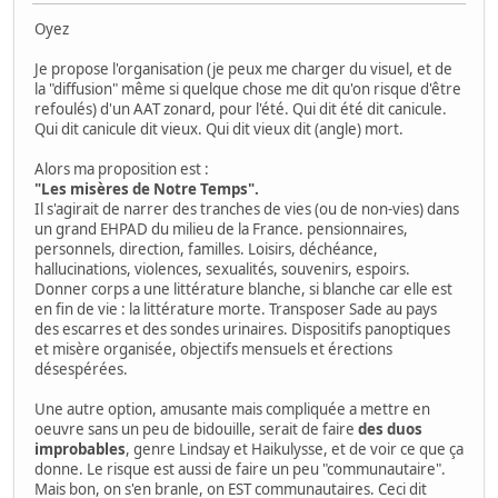
Oyez
Je propose l'organisation (je peux me charger du visuel, et de
la "diffusion" même si quelque chose me dit qu'on risque d'être
refoulés) d'un AAT zonard, pour l'été. Qui dit été dit canicule.
Qui dit canicule dit vieux. Qui dit vieux dit (angle) mort.
Alors ma proposition est :
"Les misères de Notre Temps".
Il s'agirait de narrer des tranches de vies (ou de non-vies) dans
un grand EHPAD du milieu de la France. pensionnaires,
personnels, direction, familles. Loisirs, déchéance,
hallucinations, violences, sexualités, souvenirs, espoirs.
Donner corps a une littérature blanche, si blanche car elle est
en fin de vie : la littérature morte. Transposer Sade au pays
des escarres et des sondes urinaires. Dispositifs panoptiques
et misère organisée, objectifs mensuels et érections
désespérées.
Une autre option, amusante mais compliquée a mettre en
oeuvre sans un peu de bidouille, serait de faire
des duos
improbables
, genre Lindsay et Haikulysse, et de voir ce que ça
donne. Le risque est aussi de faire un peu "communautaire".
Mais bon, on s'en branle, on EST communautaires. Ceci dit