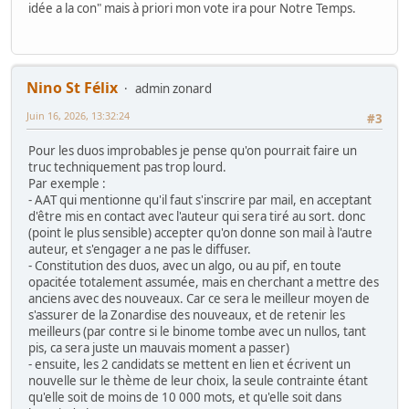
idée a la con" mais à priori mon vote ira pour Notre Temps.
Nino St Félix
admin zonard
Juin 16, 2026, 13:32:24
#3
Pour les duos improbables je pense qu'on pourrait faire un
truc techniquement pas trop lourd.
Par exemple :
- AAT qui mentionne qu'il faut s'inscrire par mail, en acceptant
d'être mis en contact avec l'auteur qui sera tiré au sort. donc
(point le plus sensible) accepter qu'on donne son mail à l'autre
auteur, et s'engager a ne pas le diffuser.
- Constitution des duos, avec un algo, ou au pif, en toute
opacitée totalement assumée, mais en cherchant a mettre des
anciens avec des nouveaux. Car ce sera le meilleur moyen de
s'assurer de la Zonardise des nouveaux, et de retenir les
meilleurs (par contre si le binome tombe avec un nullos, tant
pis, ca sera juste un mauvais moment a passer)
- ensuite, les 2 candidats se mettent en lien et écrivent un
nouvelle sur le thème de leur choix, la seule contrainte étant
qu'elle soit de moins de 10 000 mots, et qu'elle soit dans