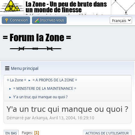
La Zone - Un peu de brute dans
un monde de finesse
Publication de textes sombres, débiles, violents.
Connexion
Inscrivez-vous
Menu principal
= La Zone =
= A PROPOS DE LA ZONE =
►
= MINISTERE DE LA MAINTENANCE =
►
Y'a un truc qui manque ou quoi ?
►
Y'a un truc qui manque ou quoi ?
Démarré par Arkanya, Avril 13, 2004, 16:29:10
Pages
1
EN BAS
ACTIONS DE L'UTILISATEUR