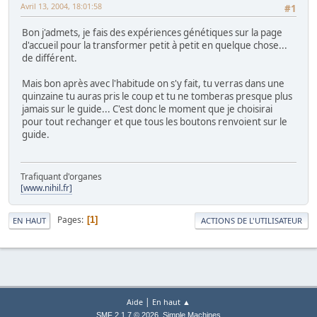
Avril 13, 2004, 18:01:58
#1
Bon j'admets, je fais des expériences génétiques sur la page
d'accueil pour la transformer petit à petit en quelque chose...
de différent.
Mais bon après avec l'habitude on s'y fait, tu verras dans une
quinzaine tu auras pris le coup et tu ne tomberas presque plus
jamais sur le guide... C'est donc le moment que je choisirai
pour tout rechanger et que tous les boutons renvoient sur le
guide.
Trafiquant d'organes
[www.nihil.fr]
Pages
1
EN HAUT
ACTIONS DE L'UTILISATEUR
|
Aide
En haut ▲
,
SMF 2.1.7 © 2026
Simple Machines