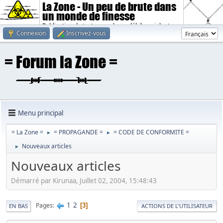
La Zone - Un peu de brute dans
un monde de finesse
Publication de textes sombres, débiles, violents.
Connexion
Inscrivez-vous
Menu principal
= La Zone =
= PROPAGANDE =
= CODE DE CONFORMITE =
►
►
Nouveaux articles
►
Nouveaux articles
Démarré par Kirunaa, Juillet 02, 2004, 15:48:43
1
2
Pages
3
EN BAS
ACTIONS DE L'UTILISATEUR