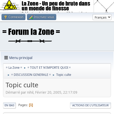
La Zone - Un peu de brute dans
un monde de finesse
Publication de textes sombres, débiles, violents.
Connexion
Inscrivez-vous
Menu principal
= La Zone =
= TOUT ET N'IMPORTE QUOI =
►
= DISCUSSION GENERALE =
Topic culte
►
►
Topic culte
Démarré par nihil, Février 20, 2005, 22:17:09
Pages
1
EN BAS
ACTIONS DE L'UTILISATEUR