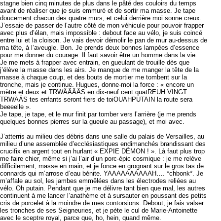
stagne bien cinq minutes de plus dans le pâté des couloirs du temps
avant de réaliser que je suis emmuré et de sortir ma masse. Je tape
doucement chacun des quatre murs, et celui derrière moi sonne creux.
J’essaie de passer de l’autre côté de mon véhicule pour pouvoir frapper
avec plus d’élan, mais impossible : debout face au vélo, je suis coincé
entre lui et la cloison. Je vais devoir démolir le pan de mur au-dessus de
ma tête, à l’aveugle. Bon. Je prends deux bonnes lampées d’essence
pour me donner du courage. Il faut savoir être un homme dans la vie.
Je me mets à frapper avec entrain, en gueulant de trouille dès que
j’élève la masse dans les airs. Je manque de me manger la tête de la
masse à chaque coup, et des bouts de mortier me tombent sur la
tronche, mais je continue. Hugues, donne-moi la force : « encore un
mètre et deux et TRWÄÄÄÄS en dix-neuf cent quatREUH VINGT
TRWÄÄS tes enfants seront fiers de toiOUAHPUTAIN la route sera
beeeelle ».
Je tape, je tape, et le mur finit par tomber vers l’arrière (je me prends
quelques bonnes pierres sur la gueule au passage), et moi avec.
J’atterris au milieu des débris dans une salle du palais de Versailles, au
milieu d’une assemblée d’ecclésiastiques endimanchés brandissant des
crucifix en argent tout en hurlant « EXPIE DÉMON ! ». Là faut plus trop
me faire chier, même si j’ai l’air d’un porc-épic cosmique : je me relève
difficilement, masse en main, et je fonce en grognant sur le gros tas de
connards qui m’arrose d’eau bénite. YAAAAAAAAAAH…. *chbonk*. Je
m’affale au sol, les jambes emmêlées dans les électrodes reliées au
vélo. Oh putain. Pendant que je me délivre tant bien que mal, les autres
continuent à me lancer l’anathème et à sursauter en poussant des petits
cris de porcelet à la moindre de mes contorsions. Debout, je fais valser
les tronches de ses Seigneuries, et je pète le cul de Marie-Antoinette
avec le sceptre royal, parce que, ho, hein, quand même.