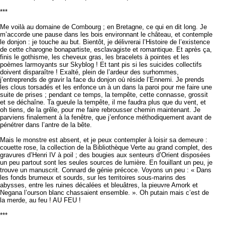
***
Me voilà au domaine de Combourg ; en Bretagne, ce qui en dit long. Je
m’accorde une pause dans les bois environnant le château, et contemple
le donjon : je touche au but. Bientôt, je délivrerai l’Histoire de l’existence
de cette charogne bonapartiste, esclavagiste et romantique. Et après ça,
finis le gothisme, les cheveux gras, les bracelets à pointes et les
poèmes larmoyants sur Skyblog ! Et tant pis si les suicides collectifs
doivent disparaître ! Exalté, plein de l’ardeur des surhommes,
j’entreprends de gravir la face du donjon où réside l’Ennemi. Je prends
les clous torsadés et les enfonce un à un dans la paroi pour me faire une
suite de prises ; pendant ce temps, la tempête, cette connasse, grossit
et se déchaîne. Ta gueule la tempête, il me faudra plus que du vent, et
oh tiens, de la grêle, pour me faire rebrousser chemin maintenant. Je
parviens finalement à la fenêtre, que j’enfonce méthodiquement avant de
pénétrer dans l’antre de la bête.
Mais le monstre est absent, et je peux contempler à loisir sa demeure :
couette rose, la collection de la Bibliothèque Verte au grand complet, des
gravures d’Henri IV à poil ; des bougies aux senteurs d’Orient disposées
un peu partout sont les seules sources de lumière. En fouillant un peu, je
trouve un manuscrit. Connard de génie précoce. Voyons un peu : « Dans
les fonds brumeux et sourds, sur les territoires sous-marins des
abysses, entre les ruines décalées et bleuâtres, la pieuvre Amork et
Negana l’ourson blanc chassaient ensemble. ». Oh putain mais c’est de
la merde, au feu ! AU FEU !
***