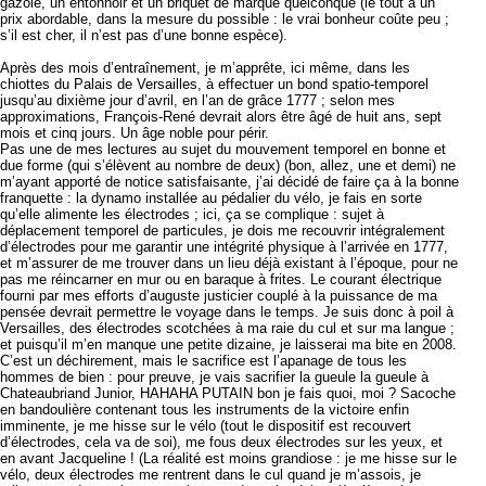
gazole, un entonnoir et un briquet de marque quelconque (le tout à un
prix abordable, dans la mesure du possible : le vrai bonheur coûte peu ;
s’il est cher, il n’est pas d’une bonne espèce).
Après des mois d’entraînement, je m’apprête, ici même, dans les
chiottes du Palais de Versailles, à effectuer un bond spatio-temporel
jusqu’au dixième jour d’avril, en l’an de grâce 1777 ; selon mes
approximations, François-René devrait alors être âgé de huit ans, sept
mois et cinq jours. Un âge noble pour périr.
Pas une de mes lectures au sujet du mouvement temporel en bonne et
due forme (qui s’élèvent au nombre de deux) (bon, allez, une et demi) ne
m’ayant apporté de notice satisfaisante, j’ai décidé de faire ça à la bonne
franquette : la dynamo installée au pédalier du vélo, je fais en sorte
qu’elle alimente les électrodes ; ici, ça se complique : sujet à
déplacement temporel de particules, je dois me recouvrir intégralement
d’électrodes pour me garantir une intégrité physique à l’arrivée en 1777,
et m’assurer de me trouver dans un lieu déjà existant à l’époque, pour ne
pas me réincarner en mur ou en baraque à frites. Le courant électrique
fourni par mes efforts d’auguste justicier couplé à la puissance de ma
pensée devrait permettre le voyage dans le temps. Je suis donc à poil à
Versailles, des électrodes scotchées à ma raie du cul et sur ma langue ;
et puisqu’il m’en manque une petite dizaine, je laisserai ma bite en 2008.
C’est un déchirement, mais le sacrifice est l’apanage de tous les
hommes de bien : pour preuve, je vais sacrifier la gueule la gueule à
Chateaubriand Junior, HAHAHA PUTAIN bon je fais quoi, moi ? Sacoche
en bandoulière contenant tous les instruments de la victoire enfin
imminente, je me hisse sur le vélo (tout le dispositif est recouvert
d’électrodes, cela va de soi), me fous deux électrodes sur les yeux, et
en avant Jacqueline ! (La réalité est moins grandiose : je me hisse sur le
vélo, deux électrodes me rentrent dans le cul quand je m’assois, je