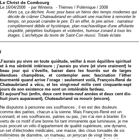
Le Christ de Combourg
Le 16/04/2008
-
par
Winteria
-
Thèmes
/
Polémique
/
2008
Alors ça, ça déchire. Avec pour base un héros des temps modernes qui
décide de crâmer Chateaubriand en utilisant une machine à remonter le
temps, on pouvait craindre le pire. Et en effet, le pire arrive : narrateur
complètement débile et hystérique, plan machiavélique d'une affolante
stupidité, péripéties loufoques et violentes, humour zonard à tous les
étages. L'archétype du texte de Saint-Con réussi. Totale éclate.
I
J’aurais pu vivre en toute quiétude, veiller à mon équilibre spirituel
et à ma sérénité intérieure ; j’aurais pu vivre (et vivre
vraiment
) le
beau jour qui s’éveille, baiser dans les fourrés sur de larges
étendues champêtres, et contempler avec fascination l’éther
tourmenté quand arrive l’orage : seulement voilà, François-René de
Chateaubriand a vécu, et les vingt-neuf mille cent cinquante-sept
jours de son existence me sont un intolérable fardeau.
Et aujourd’hui (enfin, deux cent trente-neuf années et deux cent dix-
huit jours auparavant), Chateaubriand va mourir (encore).
Ne disputons à personne ses souffrances ; il en est des douleurs
comme des patries, chacun a la sienne. Mais François-René est un
connard, et ses souffrances, patries ou pas, j’en n’ai rien à branler. En
vertu de ce motif d’une bonne foi tant immanente que lumineuse, je me
suis procuré un vélo d’appartement de qualité supérieure, une dynamo,
un set d’électrodes médicales, une masse, des clous torsadés de six
millimètres de diamètre, un marteau, un jerrycan de vingt litres de