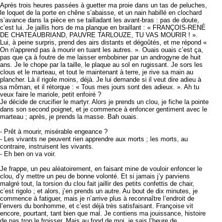
Après trois heures passées à guetter ma proie dans un tas de peluches,
le loquet de la porte en chêne s’abaisse, et un nain habillé en clochard
s’avance dans la pièce en se tailladant les avant-bras : pas de doute,
c’est lui. Je jaillis hors de ma planque en braillant : « FRANÇOIS-RENÉ
DE CHATEAUBRIAND, PAUVRE TARLOUZE, TU VAS MOURIR ! ».
Lui, à peine surpris, prend des airs distants et dégoûtés, et me répond «
On n'apprend pas à mourir en tuant les autres. ». Ouais ouais c’est ça,
pas que ça à foutre de me laisser embobiner par un androgyne de huit
ans. Je le chope par la taille, le plaque au sol en rugissant. Je sors les
clous et le marteau, et tout le maintenant à terre, je rive sa main au
plancher. Là il rigole moins, déjà. Je lui demande si il veut dire adieu à
sa môman, et il rétorque : « Tous mes jours sont des adieux. ». Ah tu
veux faire le mariole, petit enfoiré ?
Je décide de crucifier le martyr. Alors je prends un clou, je fiche la pointe
dans son second poignet, et je commence à enfoncer gentiment avec le
marteau ; après, je prends la masse. Bah ouais.
- Prêt à mourir, misérable engeance ?
- Les vivants ne peuvent rien apprendre aux morts ; les morts, au
contraire, instruisent les vivants.
- Eh ben on va voir.
Je frappe, un peu aléatoirement, en faisant mine de vouloir enfoncer le
clou, d’y mettre un peu de bonne volonté. Et si jamais j’y parviens
malgré tout, la torsion du clou fait jaillir des petits confettis de chair,
c’est rigolo ; et alors, j’en prends un autre. Au bout de dix minutes, je
commence à fatiguer, mais je n’arrive plus à reconnaître l’endroit de
l’envers du bonhomme, et c’est déjà très satisfaisant. Françoise vit
encore, pourtant, tant bien que mal. Je contiens ma jouissance, histoire
de pas trop le froisser. Mais au fond de moi, je sais l’heure de