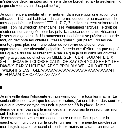
m’interroge deux minutes sur le sens de ce bordel, et là - là seulement -,
je gueule « en avant Jacqueline ! ».)
Je commence à pédaler et me mets en danseuse pour une action plus
efficace. Et là, tout batifolant du cul, je me concentre au maximum de
mes capacités sur l’année 1777. 1, 7, 7, 7, mille sept cent soixante-dix-
sept ; son insurrection américaine, ses vendanges tardives, le droit de
résidence non assignée pour les juifs, la naissance de Julie Récamier ;
je sens que ça vient là. Un mouvement incohérent se précise autour de
moi, on démonte les chiottes vitesse grand V (ou plutôt : on les dé-
monte) ; puis plus rien : une odeur de renfermé de plus en plus
oppressante, une obscurité palpable. Je redouble d’effort, ça pue trop là,
faut que ça finisse. Maintenant je réalise que je suis dans les chiottes,
qu’il y’avait pas de chiottes en MILLE SEPT CENT SOIXANTE-DIX-
SEPT RÉCAMIER GROSSE CATIN, OH SAY CAN YOU SEE BY THE
DAWN’S EARLY LIGHT WHAT SO PROUDLY WE HAIL’D AT THE
TWILIGHT’S LAST GLEAAAAAAAAAAAAAAAAAAMAAAAAAAAH
BLEUÄÄÄÄRGH GZZZZZZZZZZZZ
II
Je m’éveille dans l’obscurité et mon vomi, comme tous les matins. La
seule différence, c’est que les autres matins, j’ai une bite et des couilles,
et aucun vortex de type trou noir supermassif à la place. Je me
demande si en passant la main dedans, je pourrais la ressortir par mon
cul, histoire de pas trop dramatiser.
Je descends du vélo et me cogne contre un mur. Deux pas sur la
gauche, un mur ; trois sur la droite, un mur ; je me penche par-dessus
mon bicycle spatio-temporel et tends les mains en avant : un mur. Je