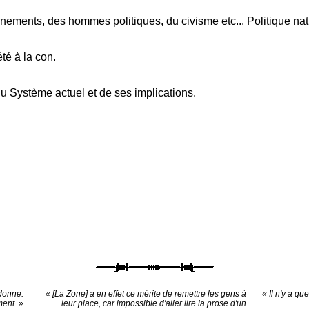
ments, des hommes politiques, du civisme etc... Politique nati
é à la con.
 Système actuel et de ses implications.
donne.
« [La Zone] a en effet ce mérite de remettre les gens à
« Il n'y a qu
ment. »
leur place, car impossible d'aller lire la prose d'un