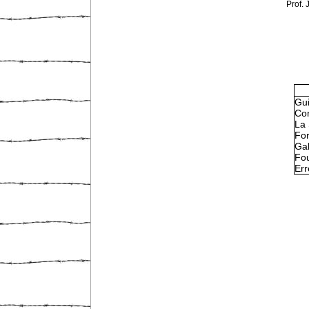
Prof.
Gu
Con
La 
Fo
Gal
Fou
Err