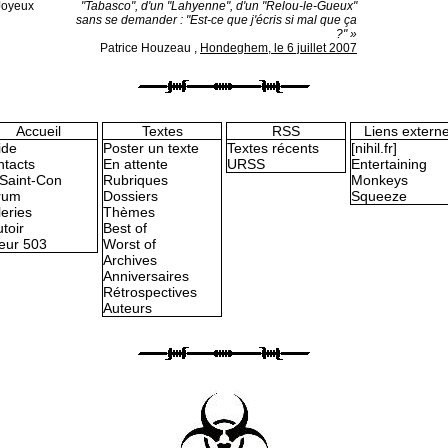
 Joyeux
"Tabasco", d'un "Lahyenne", d'un "Relou-le-Gueux"
sans se demander : "Est-ce que j'écris si mal que ça
?" »
Patrice Houzeau
,
Hondeghem, le 6 juillet 2007
Accueil
Textes
RSS
Liens extern
ide
Poster un texte
Textes récents
[nihil.fr]
tacts
En attente
URSS
Entertaining
Saint-Con
Rubriques
Monkeys
rum
Dossiers
Squeeze
eries
Thèmes
toir
Best of
eur 503
Worst of
Archives
Anniversaires
Rétrospectives
Auteurs