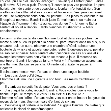
couché, puis le ciel. Bandini avançait. Il savait que l’enfant priait. Faites
qu’il crève. S’il vous plait. Faites qu’il crève le plus vite possible. Le père
hurlait, plein de santé et de vocabulaire. L’enfant n’entendait rien. Son
oreille gauche sifflait et il se concentrait là-dessus. Ses yeux quittèrent
le ciel, se plongèrent dans ceux du paternel. Ses pieds touchèrent le sol.
Il respira à nouveau. Bandini était juste là, maintenant, sa main sur
l’épaule de l’homme. Il dit « Z’auriez pas du feu ? ». L’homme lâcha
l’enfant et sourit à Bandini. Dents blanches et urbanisme. « Mais
certainement ».
Le gamin s’éloigna tandis que l’homme fouillait dans ses poches. Le
môme aurait pu courir jusqu’à la sortie du parc, monter dans un bus, puis
un autre, puis un autre, réserver une chambre d’hôtel, acheter une
bouteille de whisky et appeler une pute, rester là quelques jours, peindre,
se saouler et baiser. Mais l’enfant était prisonnier de ses six ans et il
avança lentement vers son vélo en se tenant la joue. Il redressa sa
monture et Bandini le regarda faire. « Voilà » fit l’homme en approchant
une flamme. Bandini se pencha. On entendit crépiter le papier à
cigarette.
Il pointa son menton vers l’enfant en tirant une longue bouffée.
- L’est pas doué vot’drôle…
L’homme s’alluma une cigarette à son tour. Ses mains tremblaient un
peu.
- Il y arrivera ce petit fils de pute. Vous avez des enfants ?
- J’ai claqué la porte, répondit Bandini. Vous voulez que je vous le
tienne un peu le temps que vous lui foutiez sur la gueule ?
L’homme refusa l’offre. L’enfant revint vers eux en se frottant les yeux du
revers de la main. Une main sale d’enfant de six ans.
- Peut-être qu’il préfère le skateboard ? suggéra Bandini. Peut-être qu’il
obtiendra le Nobel de mathématiques…