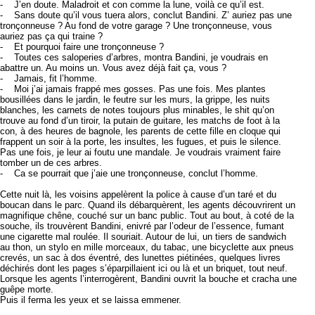
- J’en doute. Maladroit et con comme la lune, voilà ce qu’il est.
- Sans doute qu’il vous tuera alors, conclut Bandini. Z’ auriez pas une
tronçonneuse ? Au fond de votre garage ? Une tronçonneuse, vous
auriez pas ça qui traine ?
- Et pourquoi faire une tronçonneuse ?
- Toutes ces saloperies d’arbres, montra Bandini, je voudrais en
abattre un. Au moins un. Vous avez déjà fait ça, vous ?
- Jamais, fit l’homme.
- Moi j’ai jamais frappé mes gosses. Pas une fois. Mes plantes
bousillées dans le jardin, le feutre sur les murs, la grippe, les nuits
blanches, les carnets de notes toujours plus minables, le shit qu’on
trouve au fond d’un tiroir, la putain de guitare, les matchs de foot à la
con, à des heures de bagnole, les parents de cette fille en cloque qui
frappent un soir à la porte, les insultes, les fugues, et puis le silence.
Pas une fois, je leur ai foutu une mandale. Je voudrais vraiment faire
tomber un de ces arbres.
- Ca se pourrait que j’aie une tronçonneuse, conclut l’homme.
Cette nuit là, les voisins appelèrent la police à cause d’un taré et du
boucan dans le parc. Quand ils débarquèrent, les agents découvrirent un
magnifique chêne, couché sur un banc public. Tout au bout, à coté de la
souche, ils trouvèrent Bandini, enivré par l’odeur de l’essence, fumant
une cigarette mal roulée. Il souriait. Autour de lui, un tiers de sandwich
au thon, un stylo en mille morceaux, du tabac, une bicyclette aux pneus
crevés, un sac à dos éventré, des lunettes piétinées, quelques livres
déchirés dont les pages s’éparpillaient ici ou là et un briquet, tout neuf.
Lorsque les agents l’interrogèrent, Bandini ouvrit la bouche et cracha une
guêpe morte.
Puis il ferma les yeux et se laissa emmener.