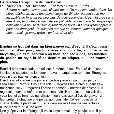
La relative tranquillité du bucheron
Le 27/09/2009
-
par
Trompette
-
Thèmes
/
Obscur
/
Autres
Bizarre pseudo, bizarre titre, bizarre texte. On est bien barrés, tiens. Un
héros bûcheron, avec une psychologie de Winnie l'ourson sous meth,
incapable de fixer sa pensée plus de trois secondes. C'est absurde sans
être drôle, la confusion mentale est palpable, et ces caractéristiques qui
définiraient la bouse du siècle, font de ce texte un OVNI qu'on apprécie
pour son étrangeté. Je suis pas sur que ça raconte vraiment quelque
chose, mais je crois qu'on s'en fout, c'est bien.
Bandini se trouvait dans un bien pauvre état d’esprit. Il s’était assis
au milieu d’un parc, avait dispersé autour de lui, sur l’herbe, sa
bicyclette, un demi sandwich au thon, son sac à dos, ses lunettes,
du papier, un stylo brisé en deux et un briquet, qu’il ne trouvait
plus.
Bandini était maussade, en tailleur, à même le sol. Entouré de choses
inutiles ou cassées ou les deux. Il avait marqué son territoire. Étrangers,
vous n’êtes pas les bienvenus.
Bandini avait claqué une porte et pédalé jusqu’au parc. Les parcs
l’apaisaient. Parfois. Pas cette fois. Il regardait les arbres et pensait «
tronçonneuse ». Il regardait l’herbe et pensait « merdes de chiens ». Il
regardait jouer les enfants et se sentait vieillir sur place. Il suivait des
yeux les jolies femmes qui offraient leurs pas aux allées de gravier et
leur prêtait à chacune une perversion originale. Celle-ci puait de la
chatte. Celle là pétait au lit. Cette dernière avait mangé ses enfants,
d’une manière ou d’une autre.
Une guêpe vint le déranger. Il voulu l’avaler mais n’y parvint pas. Il se