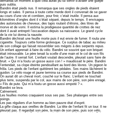
demanda un moment à quoi cela aurait pu lui servir d’avaler une guêpe
puis oublia.
Bandini était pieds nus. Il remarqua que ses ongles de pieds étaient
longs et sales. Il pensa à toute cette merde dont il convenait de se gaver
au cours d’une vie et combien, pour finir, c’etait inutile. Il pensa aux
kilomètres d’ongles dont il s’était séparé, depuis le temps. Il envisagea
des autoroutes de cheveux, des tapis roulant d’étrons, des litres de
morve et de vomi. Il estima la prodigieuse quantité de crottes de nez
dont il avait entreprit l’excavation depuis sa naissance. Le grand cycle
de la vie lui donna la nausée.
Bandini déchirait une feuille morte puis il eut envie de fumer. Il roula une
cigarette. Toujours cette forme grotesque. Ce surplus de tabac au milieu
de son collage qui faisait ressembler ses mégots à des serpents repus.
Un enfant apprenait à faire du vélo. Bandini se souvint que son briquet
était introuvable. Le père tenait la scelle d’une main et le col de son fils
de l’autre. Il serrait fort. L’enfant voulait descendre, pleurait sans faire de
bruit. « Qui m’a foutu un gosse aussi con ! » maudissait le père. Bandini
l’entendait, sa clope éteinte pendouillant au bord des lèvres. Un pigeon le
frôla. Les pieds de l’enfant quittèrent les pédales. Ses mains lâchèrent le
guidon. Le vélo rouge et jaune termina sa course aux pieds de Bandini.
On aurait dit un cheval mort, couché sur le flanc. L’enfant ne touchait
plus terre, suspendu par le col, aux mains de son père, son père enragé.
« Fils de pute. Qui m’a foutu un gosse aussi empoté ? ».
Bandini se leva.
Calmement.
Les feuilles mortes craquaient sous ses pas. Ses phalanges entre ses
poings.
Les pas réguliers d’un homme au bien pauvre état d’esprit.
La gifle claqua aux oreilles de Bandini. La tête de l’enfant fit un tour. Il ne
pleurait pas. Il regardait son père, la main de son père, puis son vélo,