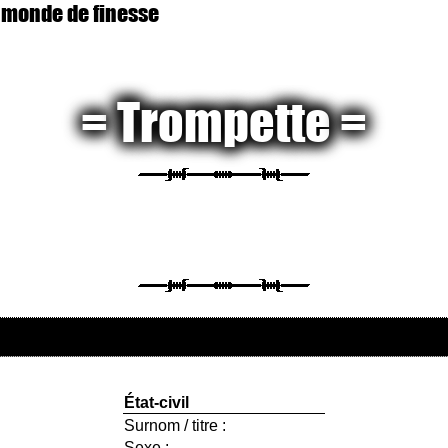
 monde de finesse
Trompette
État-civil
Surnom / titre :
Sexe :