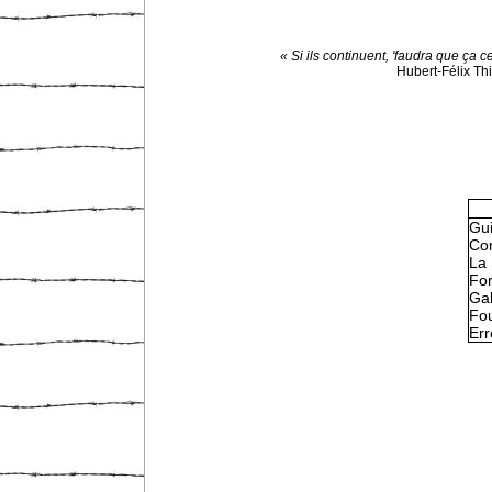
« Si ils continuent, 'faudra que ça c
Hubert-Félix Th
Gu
Con
La 
Fo
Gal
Fou
Err