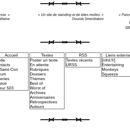
esse. »
« Un site de standing et de bites molles. »
« Parce
iéfaine
Dourak Smerdiakov
co
Accueil
Textes
RSS
Liens extern
ide
Poster un texte
Textes récents
[nihil.fr]
tacts
En attente
URSS
Entertaining
Saint-Con
Rubriques
Monkeys
rum
Dossiers
Squeeze
eries
Thèmes
toir
Best of
eur 503
Worst of
Archives
Anniversaires
Rétrospectives
Auteurs