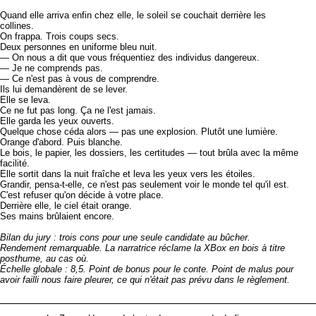
Quand elle arriva enfin chez elle, le soleil se couchait derrière les
collines.
On frappa. Trois coups secs.
Deux personnes en uniforme bleu nuit.
— On nous a dit que vous fréquentiez des individus dangereux.
— Je ne comprends pas.
— Ce n'est pas à vous de comprendre.
Ils lui demandèrent de se lever.
Elle se leva.
Ce ne fut pas long. Ça ne l'est jamais.
Elle garda les yeux ouverts.
Quelque chose céda alors — pas une explosion. Plutôt une lumière.
Orange d'abord. Puis blanche.
Le bois, le papier, les dossiers, les certitudes — tout brûla avec la même
facilité.
Elle sortit dans la nuit fraîche et leva les yeux vers les étoiles.
Grandir, pensa-t-elle, ce n'est pas seulement voir le monde tel qu'il est.
C'est refuser qu'on décide à votre place.
Derrière elle, le ciel était orange.
Ses mains brûlaient encore.
Bilan du jury : trois cons pour une seule candidate au bûcher.
Rendement remarquable. La narratrice réclame la XBox en bois à titre
posthume, au cas où.
Échelle globale : 8,5. Point de bonus pour le conte. Point de malus pour
avoir failli nous faire pleurer, ce qui n'était pas prévu dans le règlement.