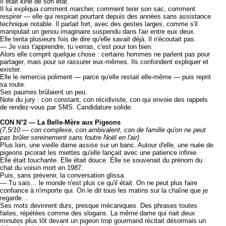
Il était kiné de son état.
Il lui expliqua comment marcher, comment tenir son sac, comment
respirer — elle qui respirait pourtant depuis des années sans assistance
technique notable. Il parlait fort, avec des gestes larges, comme s'il
manipulait un genou imaginaire suspendu dans l'air entre eux deux.
Elle tenta plusieurs fois de dire qu'elle savait déjà. Il n'écoutait pas.
— Je vais t'apprendre, tu verras, c'est pour ton bien.
Alors elle comprit quelque chose : certains hommes ne parlent pas pour
partager, mais pour se rassurer eux-mêmes. Ils confondent expliquer et
exister.
Elle le remercia poliment — parce qu'elle restait elle-même — puis reprit
sa route.
Ses paumes brûlaient un peu.
Note du jury : con constant, con récidiviste, con qui envoie des rappels
de rendez-vous par SMS. Candidature solide.
CON N°2 — La Belle-Mère aux Pigeons
(7,5/10 — con complexe, con ambivalent, con de famille qu'on ne peut
pas brûler sereinement sans foutre Noël en l'air)
Plus loin, une vieille dame assise sur un banc. Autour d'elle, une nuée de
pigeons picorait les miettes qu'elle lançait avec une patience infinie.
Elle était touchante. Elle était douce. Elle se souvenait du prénom du
chat du voisin mort en 1987.
Puis, sans prévenir, la conversation glissa.
— Tu sais… le monde n'est plus ce qu'il était. On ne peut plus faire
confiance à n'importe qui. On le dit tous les matins sur la chaîne que je
regarde…
Ses mots devinrent durs, presque mécaniques. Des phrases toutes
faites, répétées comme des slogans. La même dame qui riait deux
minutes plus tôt devant un pigeon trop gourmand récitait désormais un