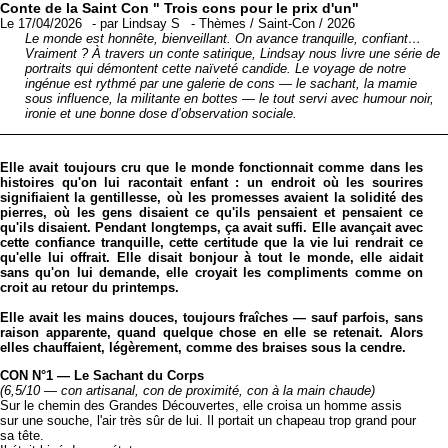
Conte de la Saint Con " Trois cons pour le prix d'un"
Le 17/04/2026
-
par
Lindsay S
-
Thèmes
/
Saint-Con
/
2026
Le monde est honnête, bienveillant. On avance tranquille, confiant…
Vraiment ? À travers un conte satirique, Lindsay nous livre une série de
portraits qui démontent cette naïveté candide. Le voyage de notre
ingénue est rythmé par une galerie de cons — le sachant, la mamie
sous influence, la militante en bottes — le tout servi avec humour noir,
ironie et une bonne dose d’observation sociale.
Elle avait toujours cru que le monde fonctionnait comme dans les
histoires qu'on lui racontait enfant : un endroit où les sourires
signifiaient la gentillesse, où les promesses avaient la solidité des
pierres, où les gens disaient ce qu'ils pensaient et pensaient ce
qu'ils disaient. Pendant longtemps, ça avait suffi. Elle avançait avec
cette confiance tranquille, cette certitude que la vie lui rendrait ce
qu'elle lui offrait. Elle disait bonjour à tout le monde, elle aidait
sans qu'on lui demande, elle croyait les compliments comme on
croit au retour du printemps.
Elle avait les mains douces, toujours fraîches — sauf parfois, sans
raison apparente, quand quelque chose en elle se retenait. Alors
elles chauffaient, légèrement, comme des braises sous la cendre.
CON N°1 — Le Sachant du Corps
(6,5/10 — con artisanal, con de proximité, con à la main chaude)
Sur le chemin des Grandes Découvertes, elle croisa un homme assis
sur une souche, l'air très sûr de lui. Il portait un chapeau trop grand pour
sa tête.