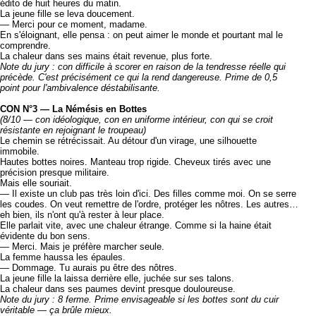
édito de huit heures du matin.
La jeune fille se leva doucement.
— Merci pour ce moment, madame.
En s'éloignant, elle pensa : on peut aimer le monde et pourtant mal le
comprendre.
La chaleur dans ses mains était revenue, plus forte.
Note du jury : con difficile à scorer en raison de la tendresse réelle qui
précède. C'est précisément ce qui la rend dangereuse. Prime de 0,5
point pour l'ambivalence déstabilisante.
CON N°3 — La Némésis en Bottes
(8/10 — con idéologique, con en uniforme intérieur, con qui se croit
résistante en rejoignant le troupeau)
Le chemin se rétrécissait. Au détour d'un virage, une silhouette
immobile.
Hautes bottes noires. Manteau trop rigide. Cheveux tirés avec une
précision presque militaire.
Mais elle souriait.
— Il existe un club pas très loin d'ici. Des filles comme moi. On se serre
les coudes. On veut remettre de l'ordre, protéger les nôtres. Les autres…
eh bien, ils n'ont qu'à rester à leur place.
Elle parlait vite, avec une chaleur étrange. Comme si la haine était
évidente du bon sens.
— Merci. Mais je préfère marcher seule.
La femme haussa les épaules.
— Dommage. Tu aurais pu être des nôtres.
La jeune fille la laissa derrière elle, juchée sur ses talons.
La chaleur dans ses paumes devint presque douloureuse.
Note du jury : 8 ferme. Prime envisageable si les bottes sont du cuir
véritable — ça brûle mieux.