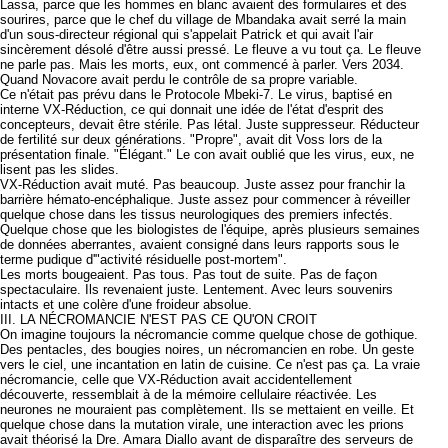
Lassa, parce que les hommes en blanc avaient des formulaires et des
sourires, parce que le chef du village de Mbandaka avait serré la main
d'un sous-directeur régional qui s'appelait Patrick et qui avait l'air
sincèrement désolé d'être aussi pressé. Le fleuve a vu tout ça. Le fleuve
ne parle pas. Mais les morts, eux, ont commencé à parler. Vers 2034.
Quand Novacore avait perdu le contrôle de sa propre variable.
Ce n'était pas prévu dans le Protocole Mbeki-7. Le virus, baptisé en
interne VX-Réduction, ce qui donnait une idée de l'état d'esprit des
concepteurs, devait être stérile. Pas létal. Juste suppresseur. Réducteur
de fertilité sur deux générations. "Propre", avait dit Voss lors de la
présentation finale. "Élégant." Le con avait oublié que les virus, eux, ne
lisent pas les slides.
VX-Réduction avait muté. Pas beaucoup. Juste assez pour franchir la
barrière hémato-encéphalique. Juste assez pour commencer à réveiller
quelque chose dans les tissus neurologiques des premiers infectés.
Quelque chose que les biologistes de l'équipe, après plusieurs semaines
de données aberrantes, avaient consigné dans leurs rapports sous le
terme pudique d'"activité résiduelle post-mortem".
Les morts bougeaient. Pas tous. Pas tout de suite. Pas de façon
spectaculaire. Ils revenaient juste. Lentement. Avec leurs souvenirs
intacts et une colère d'une froideur absolue.
III. LA NÉCROMANCIE N'EST PAS CE QU'ON CROIT
On imagine toujours la nécromancie comme quelque chose de gothique.
Des pentacles, des bougies noires, un nécromancien en robe. Un geste
vers le ciel, une incantation en latin de cuisine. Ce n'est pas ça. La vraie
nécromancie, celle que VX-Réduction avait accidentellement
découverte, ressemblait à de la mémoire cellulaire réactivée. Les
neurones ne mouraient pas complètement. Ils se mettaient en veille. Et
quelque chose dans la mutation virale, une interaction avec les prions
avait théorisé la Dre. Amara Diallo avant de disparaître des serveurs de