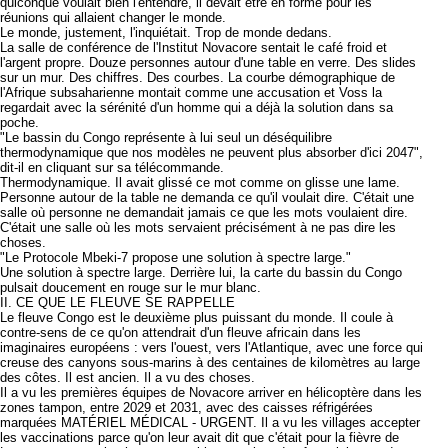
quiconque voulait bien l'entendre, il devait être en forme pour les
réunions qui allaient changer le monde.
Le monde, justement, l'inquiétait. Trop de monde dedans.
La salle de conférence de l'Institut Novacore sentait le café froid et
l'argent propre. Douze personnes autour d'une table en verre. Des slides
sur un mur. Des chiffres. Des courbes. La courbe démographique de
l'Afrique subsaharienne montait comme une accusation et Voss la
regardait avec la sérénité d'un homme qui a déjà la solution dans sa
poche.
"Le bassin du Congo représente à lui seul un déséquilibre
thermodynamique que nos modèles ne peuvent plus absorber d'ici 2047",
dit-il en cliquant sur sa télécommande.
Thermodynamique. Il avait glissé ce mot comme on glisse une lame.
Personne autour de la table ne demanda ce qu'il voulait dire. C'était une
salle où personne ne demandait jamais ce que les mots voulaient dire.
C'était une salle où les mots servaient précisément à ne pas dire les
choses.
"Le Protocole Mbeki-7 propose une solution à spectre large."
Une solution à spectre large. Derrière lui, la carte du bassin du Congo
pulsait doucement en rouge sur le mur blanc.
II. CE QUE LE FLEUVE SE RAPPELLE
Le fleuve Congo est le deuxième plus puissant du monde. Il coule à
contre-sens de ce qu'on attendrait d'un fleuve africain dans les
imaginaires européens : vers l'ouest, vers l'Atlantique, avec une force qui
creuse des canyons sous-marins à des centaines de kilomètres au large
des côtes. Il est ancien. Il a vu des choses.
Il a vu les premières équipes de Novacore arriver en hélicoptère dans les
zones tampon, entre 2029 et 2031, avec des caisses réfrigérées
marquées MATÉRIEL MÉDICAL - URGENT. Il a vu les villages accepter
les vaccinations parce qu'on leur avait dit que c'était pour la fièvre de