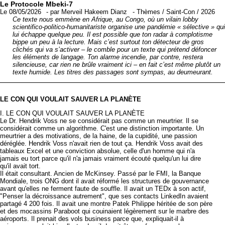
Le Protocole Mbeki-7
Le 08/05/2026
-
par
Merveil Hakeem Dianz
-
Thèmes
/
Saint-Con
/
2026
Ce texte nous emmène en Afrique, au Congo, où un vilain lobby
scientifico-politico-humanitariste organise une pandémie « sélective » qui
lui échappe quelque peu. Il est possible que ton radar à complotisme
bippe un peu à la lecture. Mais c’est surtout ton détecteur de gros
clichés qui va s’activer – le comble pour un texte qui prétend défoncer
les éléments de langage. Ton alarme incendie, par contre, restera
silencieuse, car rien ne brûle vraiment ici – en fait c’est même plutôt un
texte humide. Les titres des passages sont sympas, au deumeurant.
LE CON QUI VOULAIT SAUVER LA PLANÈTE
I. LE CON QUI VOULAIT SAUVER LA PLANÈTE
Le Dr. Hendrik Voss ne se considérait pas comme un meurtrier. Il se
considérait comme un algorithme. C'est une distinction importante. Un
meurtrier a des motivations, de la haine, de la cupidité, une passion
déréglée. Hendrik Voss n'avait rien de tout ça. Hendrik Voss avait des
tableaux Excel et une conviction absolue, celle d'un homme qui n'a
jamais eu tort parce qu'il n'a jamais vraiment écouté quelqu'un lui dire
qu'il avait tort.
Il était consultant. Ancien de McKinsey. Passé par le FMI, la Banque
Mondiale, trois ONG dont il avait réformé les structures de gouvernance
avant qu'elles ne ferment faute de souffle. Il avait un TEDx à son actif,
"Penser la décroissance autrement", que ses contacts LinkedIn avaient
partagé 4 200 fois. Il avait une montre Patek Philippe héritée de son père
et des mocassins Paraboot qui couinaient légèrement sur le marbre des
aéroports. Il prenait des vols business parce que, expliquait-il à