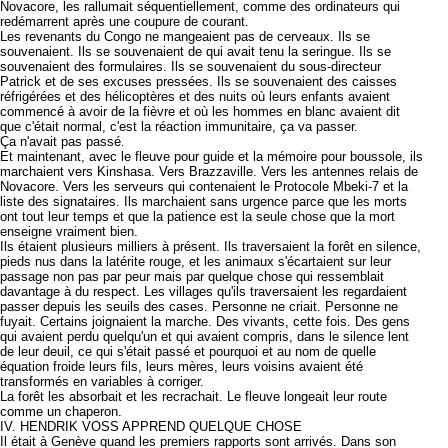
Novacore, les rallumait séquentiellement, comme des ordinateurs qui
redémarrent après une coupure de courant.
Les revenants du Congo ne mangeaient pas de cerveaux. Ils se
souvenaient. Ils se souvenaient de qui avait tenu la seringue. Ils se
souvenaient des formulaires. Ils se souvenaient du sous-directeur
Patrick et de ses excuses pressées. Ils se souvenaient des caisses
réfrigérées et des hélicoptères et des nuits où leurs enfants avaient
commencé à avoir de la fièvre et où les hommes en blanc avaient dit
que c'était normal, c'est la réaction immunitaire, ça va passer.
Ça n'avait pas passé.
Et maintenant, avec le fleuve pour guide et la mémoire pour boussole, ils
marchaient vers Kinshasa. Vers Brazzaville. Vers les antennes relais de
Novacore. Vers les serveurs qui contenaient le Protocole Mbeki-7 et la
liste des signataires. Ils marchaient sans urgence parce que les morts
ont tout leur temps et que la patience est la seule chose que la mort
enseigne vraiment bien.
Ils étaient plusieurs milliers à présent. Ils traversaient la forêt en silence,
pieds nus dans la latérite rouge, et les animaux s'écartaient sur leur
passage non pas par peur mais par quelque chose qui ressemblait
davantage à du respect. Les villages qu'ils traversaient les regardaient
passer depuis les seuils des cases. Personne ne criait. Personne ne
fuyait. Certains joignaient la marche. Des vivants, cette fois. Des gens
qui avaient perdu quelqu'un et qui avaient compris, dans le silence lent
de leur deuil, ce qui s'était passé et pourquoi et au nom de quelle
équation froide leurs fils, leurs mères, leurs voisins avaient été
transformés en variables à corriger.
La forêt les absorbait et les recrachait. Le fleuve longeait leur route
comme un chaperon.
IV. HENDRIK VOSS APPREND QUELQUE CHOSE
Il était à Genève quand les premiers rapports sont arrivés. Dans son