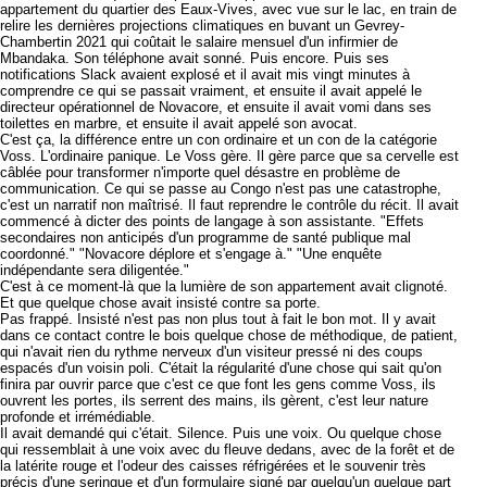
appartement du quartier des Eaux-Vives, avec vue sur le lac, en train de
relire les dernières projections climatiques en buvant un Gevrey-
Chambertin 2021 qui coûtait le salaire mensuel d'un infirmier de
Mbandaka. Son téléphone avait sonné. Puis encore. Puis ses
notifications Slack avaient explosé et il avait mis vingt minutes à
comprendre ce qui se passait vraiment, et ensuite il avait appelé le
directeur opérationnel de Novacore, et ensuite il avait vomi dans ses
toilettes en marbre, et ensuite il avait appelé son avocat.
C'est ça, la différence entre un con ordinaire et un con de la catégorie
Voss. L'ordinaire panique. Le Voss gère. Il gère parce que sa cervelle est
câblée pour transformer n'importe quel désastre en problème de
communication. Ce qui se passe au Congo n'est pas une catastrophe,
c'est un narratif non maîtrisé. Il faut reprendre le contrôle du récit. Il avait
commencé à dicter des points de langage à son assistante. "Effets
secondaires non anticipés d'un programme de santé publique mal
coordonné." "Novacore déplore et s'engage à." "Une enquête
indépendante sera diligentée."
C'est à ce moment-là que la lumière de son appartement avait clignoté.
Et que quelque chose avait insisté contre sa porte.
Pas frappé. Insisté n'est pas non plus tout à fait le bon mot. Il y avait
dans ce contact contre le bois quelque chose de méthodique, de patient,
qui n'avait rien du rythme nerveux d'un visiteur pressé ni des coups
espacés d'un voisin poli. C'était la régularité d'une chose qui sait qu'on
finira par ouvrir parce que c'est ce que font les gens comme Voss, ils
ouvrent les portes, ils serrent des mains, ils gèrent, c'est leur nature
profonde et irrémédiable.
Il avait demandé qui c'était. Silence. Puis une voix. Ou quelque chose
qui ressemblait à une voix avec du fleuve dedans, avec de la forêt et de
la latérite rouge et l'odeur des caisses réfrigérées et le souvenir très
précis d'une seringue et d'un formulaire signé par quelqu'un quelque part