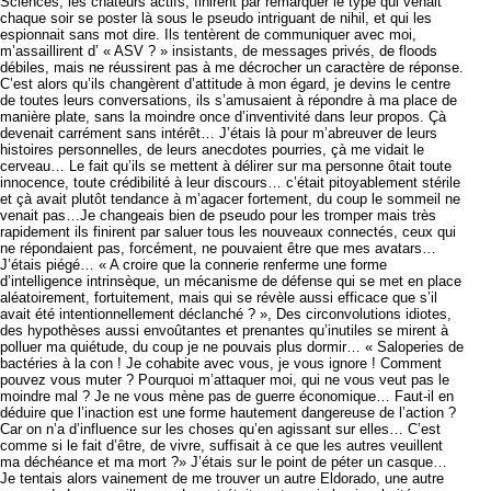
Sciences, les chateurs actifs, finirent par remarquer le type qui venait
chaque soir se poster là sous le pseudo intriguant de nihil, et qui les
espionnait sans mot dire. Ils tentèrent de communiquer avec moi,
m’assaillirent d’ « ASV ? » insistants, de messages privés, de floods
débiles, mais ne réussirent pas à me décrocher un caractère de réponse.
C’est alors qu’ils changèrent d’attitude à mon égard, je devins le centre
de toutes leurs conversations, ils s’amusaient à répondre à ma place de
manière plate, sans la moindre once d’inventivité dans leur propos. Çà
devenait carrément sans intérêt… J’étais là pour m’abreuver de leurs
histoires personnelles, de leurs anecdotes pourries, çà me vidait le
cerveau… Le fait qu’ils se mettent à délirer sur ma personne ôtait toute
innocence, toute crédibilité à leur discours… c’était pitoyablement stérile
et çà avait plutôt tendance à m’agacer fortement, du coup le sommeil ne
venait pas…Je changeais bien de pseudo pour les tromper mais très
rapidement ils finirent par saluer tous les nouveaux connectés, ceux qui
ne répondaient pas, forcément, ne pouvaient être que mes avatars…
J’étais piégé… « A croire que la connerie renferme une forme
d’intelligence intrinsèque, un mécanisme de défense qui se met en place
aléatoirement, fortuitement, mais qui se révèle aussi efficace que s’il
avait été intentionnellement déclanché ? », Des circonvolutions idiotes,
des hypothèses aussi envoûtantes et prenantes qu’inutiles se mirent à
polluer ma quiétude, du coup je ne pouvais plus dormir… « Saloperies de
bactéries à la con ! Je cohabite avec vous, je vous ignore ! Comment
pouvez vous muter ? Pourquoi m’attaquer moi, qui ne vous veut pas le
moindre mal ? Je ne vous mène pas de guerre économique… Faut-il en
déduire que l’inaction est une forme hautement dangereuse de l’action ?
Car on n’a d’influence sur les choses qu’en agissant sur elles… C’est
comme si le fait d’être, de vivre, suffisait à ce que les autres veuillent
ma déchéance et ma mort ?» J’étais sur le point de péter un casque…
Je tentais alors vainement de me trouver un autre Eldorado, une autre