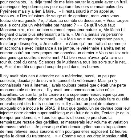
pour cachalots, j’ai déjà tenté de me faire sauter la gueule avec un fusil
à seringues hypodermiques pour capturer les ours somnambules des
Pyrénées mais y a rien à faire… » Il resta sourd à mon appel au
secours. « Des infusions de sauge et de gentiane, mais vous vous
foutez de ma gueule ? », J’étais au comble du désespoir, « Vous croyez
que je consulte un vétérinaire par hasard ? » « Ce qu’il vous faut
Monsieur nihil, c’est un bon sommeil réparateur naturel », Me lâcha-t-il
feignant d’avoir plus intéressant à faire, « On n’a jamais vu personne
mourir par manque de sommeil… » « Mais vous ne comprenez pas »,
Insistai-je désespéré, « Je souffre… » Alors qu’il me traînait comme je
m’accrochais avec insistance à sa jambe, le vétérinaire s’arrêta net et
comme outré par mes propos me concéda un dernier « Vous voulez voir
des gens qui souffrent réellement ? Et bien vous n’avez qu’à faire un
tour du coté du canal Sciences de Multimania tous les soirs sur le net…
», Puis il me fila un grand coup de pied dans les burnes.
Il n’y avait plus rien à attendre de la médecine, aussi, un peu par
curiosité, décidai-je de suivre le conseil du vétérinaire. Mais je n’y
connaissais rien à Internet, j’avais toujours pensé que c’était une perte
monumentale de temps… Il y avait une connexion au labo où je
travaillais. Ce soir là, je fis croire à ma supérieure hiérarchique qu’une
soudaine illumination divine m’avait frappé et que je voulais faire du zèle
en pratiquant des tests nocturnes. « Il y a tout un pool de cobayes
auxquels on a inoculé le SRAS, il faut que quelqu’un se dévoue pour leur
injecter notre dernier super antibiotique du futur de nuit», Tentais-je de la
tromper perfidement, « Tous les quarts d’heures je prendrais la
température rectale des gerbilles, et mesurerais leur volume et variation
de masse sèche… Je pense que d’ici demain grâce aux extrapolations
de mes relevés, nous saurons enfin pourquoi elles explosent 12 heures
après le début du traitement… » « Comme vous voudrez Monsieur nihil,