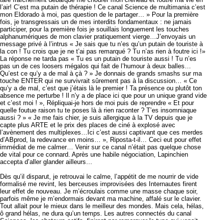
l’air! C’est ma putain de thérapie ! Ce canal Science de multimania c’est
mon Eldorado à moi, pas question de le partager… » Pour la première
fois, je transgressais un de mes interdits fondamentaux : ne jamais
participer, pour la première fois je souillais longuement les touches
alphanumériques de mon clavier pratiquement vierge…J’envoyais un
message privé à l’intrus « Je sais que tu n’es qu’un putain de touriste à
la con ! Tu crois que je ne t’ai pas remarqué ? Tu n’as rien à foutre ici !»
La réponse ne tarda pas « Tu es un putain de touriste aussi ! Tu n’es
pas un de ces loosers mégalos qui fait de l’humour à deux balles…
Qu’est ce qu’y a de mal à çà ? » Je donnais de grands smashs sur ma
touche ENTER qui ne survivrait sûrement pas à la discussion… « Ce
qu’y a de mal, c’est que j’étais là le premier ! Ta présence ou plutôt ton
absence me perturbe ! Il n’y a de place ici que pour un unique grand vide
et c’est moi ! », Répliquai-je hors de moi puis de reprendre « Et pour
quelle foutue raison tu te poses là à rien raconter ? T’es insomniaque
aussi ? » « Je me fais chier, je suis allergique à la TV depuis que je
capte plus ARTE et le prix des places de ciné à explosé avec
l’avènement des multiplexes…Ici c’est aussi captivant que ces merdes
d’ABprod, la redevance en moins… », Riposta-t-il… Ceci eut pour effet
immédiat de me calmer… Venir sur ce canal n’était pas quelque chose
de vital pour ce connard. Après une habile négociation, Lapinchien
accepta d’aller glander ailleurs…
Dès qu’il disparut, je retrouvai le calme, l’appétit de me nourrir de vide
formalisé me revint, les berceuses improvisées des Internautes firent
leur effet de nouveau. Je m’écroulais comme une masse chaque soir,
parfois même je m’endormais devant ma machine, affalé sur le clavier.
Tout allait pour le mieux dans le meilleur des mondes. Mais cela, hélas,
ô grand hélas, ne dura qu’un temps. Les autres connectés du canal