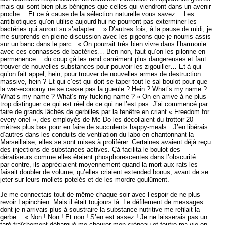
mais qui sont bien plus bénignes que celles qui viendront dans un avenir
proche… Et ce à cause de la sélection naturelle vous savez… Les
antibiotiques qu’on utilise aujourd’hui ne pourront pas exterminer les
bactéries qui auront su s’adapter… » D’autres fois, à la pause de midi, je
me surprends en pleine discussion avec les pigeons que je nourris assis
sur un banc dans le parc : « On pourrait très bien vivre dans l’harmonie
avec ces connasses de bactéries… Ben non, faut qu’on les pilonne en
permanence… du coup çà les rend carrément plus dangereuses et faut
trouver de nouvelles substances pour pouvoir les zigouiller… Et à qui
qu’on fait appel, hein, pour trouver de nouvelles armes de destruction
massive, hein ? Et qui c’est qui doit se taper tout le sal boulot pour que
la war-economy ne se casse pas la gueule ? Hein ? What’s my name ?
What’s my name ? What’s my fucking name ? » On en arrive à ne plus
trop distinguer ce qui est réel de ce qui ne l’est pas. J’ai commencé par
faire de grands lâchés de gerbilles par la fenêtre en criant « Freedom for
every one! », des employés de Mc Do les décollaient du trottoir 20
mètres plus bas pour en faire de succulents happy-meals…J’en libérais
d’autres dans les conduits de ventilation du labo en chantonnant la
Marseillaise, elles se sont mises à proliférer. Certaines avaient déjà reçu
des injections de substances actives. Çà facilita le boulot des
dératiseurs comme elles étaient phosphorescentes dans l’obscurité…
par contre, ils appréciaient moyennement quand la mort-aux-rats les
faisait doubler de volume, qu’elles criaient extended bonus, avant de se
jeter sur leurs mollets potelés et de les mordre goulûment.
Je me connectais tout de même chaque soir avec l’espoir de ne plus
revoir Lapinchien. Mais il était toujours là. Le défilement de messages
dont je n’arrivais plus à soustraire la substance nutritive me refilait la
gerbe… « Non ! Non ! Et non ! S’en est assez ! Je ne laisserais pas un
taré fraîchement débarqué me chourer mon créneau et foutre ma vie en