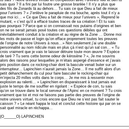
sais quoi ? Il a fini par lui foutre une grosse branlée ! Il n’y a plus que
des fils de Zonards là au dehors… Tu sais ce que Dieu a fait de mieux
pour l’univers ? » J’enlève le parapluie de ma bouche, après tout il n’y a
que moi ici… « Ce que Dieu a fait de mieux pour l’univers », Reprend le
mutant, « c’est qu’il a effacé toutes traces de sa création ! Et tu sais
pas pourquoi ? Parce que si on connaissait nos putains d’origines et ben
on ne se serait jamais posé toutes ces questions débiles qui ont
inévitablement conduit à la création et au règne de la Zone … Donne moi
les mots de passe et login qu’on efface proprement toutes les preuves
de l’origine de notre Univers à nous…» Non seulement j’ai une double
personnalité au nom ridicule mais en plus çà n’est qu’un sal con… « Tu
crois vraiment que je vais te laisser détruire toute mon œuvre ? Espèce
de taré ? Tu sens cette bonne odeur de kérosène ? », Je me souvins
alors des raisons pour lesquelles je m’étais aspergé d’essence et j’avais
pris position dans ce rocking-chair dont la bascule venait buter sur un
interrupteur… Lapinchien n’aurait jamais la Zone… Il me suffit alors d’un
petit déhanchement du cul pour faire basculer le rocking-chair qui
m’injecta 20 milles volts dans le corps… Je me mis à ressentir mon
explosion au ralenti… » Lapinchien en disparaissant à tout jamais eut
juste le temps de me souffler en rigolant : « Espèce de con, tu sais
qu’on se trouve dans le local serveur de l’Apinc en ce moment ? Tu crois
vraiment que toi et moi ne faisons pas partie des preuves de l’origine de
notre univers virtuel, tu crois encore que Dieu ne s’est pas fait sauter le
caisson ? » Le néant happa le tout et conclut cette histoire qui par on se
sait quel miracle en réchappa…
(O______O) LAPINCHIEN