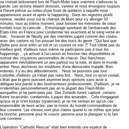
se croisait brièvement lors de Flash-Mobs sans vraiment s'adresser la
parole. Les actions étaient diverses, variées et nous émergions toujours
à l'heure prévue au milieu d'une foule de quidams à laquelle nous
appartenions avant et après le happening : Dans les registres plutôt
sérieux, rendez-vous sur le champs de Mars pour s'y allonger 10
minutes, tous au même moment, pour honorer les mémoires de vieux
tombés sous la canicule... Entomatage spontané de l'ambassade des
Etats-Unis en France pour condamner les exactions et le sang versé en
Irak... Invasion de Neuilly par des membres sapés comme des clodos,
avec des cartons où l'on pouvait lire des trucs du genre :"Qui faut que
j'butte pour avoir enfin un toit et un couvert ce soir ?" Tout n'était pas du
meilleur goût, d'ailleurs nous même ne participions pas à tous les
happenings... çà arrivait à l'occasion en fonction des disponibilités et
surtout des croyances personnelles de chacun. Des franchises
apparurent inévitablement un peu partout sur la toile, et dans le monde
entier. Nous devînmes les troublions d'une démocratie malade. Bien
entendu, il y eu des débordements... Nous ne pouvions pas tout
contrôler, d'ailleurs çà n'était pas notre but... Nous, tout ce qu'on voulait,
c'était que le gens puissent exprimer leurs opinions sans avoir à
déléguer leur parole à des bonimenteurs professionnels. D'ailleurs, je ne
m'identifiais personnellement pas en la plupart des Flash-Mobs
auxquelles je ne participais pas. Des Zonards furent capturé, certains
furent incarcérés, condamnés à payer des amandes... Cela n'engageait
qu'eux et je m'en foutais royalement, je ne me sentais en aucun cas
responsable de leurs actes, pas le moins du monde commanditaire de
leur connerie. Les choses sont plus claires quand tu ne milites que pour
ta tronche, personne pour te couvrir, peronne pour te planquer si tu fais
une connerie...
L'opération "Cathodic Rescue" était bien entendu une espèce de