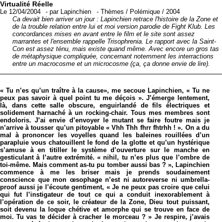
Virtualité Réelle
Le 12/04/2004
-
par
Lapinchien
-
Thèmes
/
Polémique
/
2004
Ca devait bien arriver un jour : Lapinchien retrace l'histoire de la Zone et
de la trouble relation entre lui et moi version parodie de Fight Klub. Les
concordances mises en avant entre le film et le site sont assez
marrantes et l'ensemble rappelle Trisophrenia. Le rapport avec la Saint-
Con est assez ténu, mais existe quand même. Avec encore un gros tas
de métaphysique compliquée, concernant notemment les interractions
entre un macrocosme et un microcosme (ça, ça donne envie de lire).
« Tu n’es qu’un traître à la cause», me secoue Lapinchien, « Tu ne
peux pas savoir à quel point tu me déçois ». J’émerge lentement,
là, dans cette salle obscure, enguirlandé de fils électriques et
solidement harnaché à un rocking-chair. Tous mes membres sont
endoloris. J’ai envie d’envoyer le mutant se faire foutre mais je
n’arrive à tousser qu’un pitoyable « Vhh Thh fhrr fhtrhh ! ». On a du
mal à prononcer les voyelles quand les baleines rouillées d’un
parapluie vous chatouillent le fond de la glotte et qu’un hystérique
s’amuse à en titiller le système d’ouverture sur le manche en
gesticulant à l’autre extrémité. « nihil, tu n’es plus que l’ombre de
toi-même. Mais comment as-tu pu tomber aussi bas ? », Lapinchien
commence à me les briser mais je prends soudainement
conscience que mon œsophage n’est ni autoreverse ni umbrella-
proof aussi je l’écoute gentiment, « Je ne peux pas croire que celui
qui fut l’instigateur de tout ce qui a conduit inexorablement à
l’opération de ce soir, le créateur de la Zone, Dieu tout puissant,
soit devenu la loque chétive et amorphe qui se trouve en face de
moi. Tu vas te décider à cracher le morceau ? » Je respire, j’avais