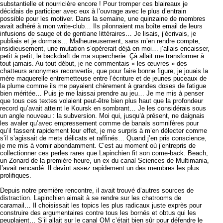
substantielle et nourricière encore ! Pour tromper ces blaireaux je
décidais de participer avec eux à l’ouvrage avec le plus d’entrain
possible pour les motiver. Dans la semaine, une quinzaine de membres
avait adhéré à mon write-club… Ils pilonnaient ma boîte email de leurs
infusions de sauge et de gentiane littéraires… Je lisais, j’écrivais, je
publiais et je dormais… Malheureusement, sans m’en rendre compte,
insidieusement, une mutation s’opérerait déjà en moi… j’allais encaisser,
petit à petit, le backdraft de ma supercherie. Çà allait me transformer à
tout jamais. Au tout début, je ne commentais « les œuvres » des
chatteurs anonymes reconvertis, que pour faire bonne figure, je jouais la
mère maquerelle entremetteuse entre l’écriture et de jeunes puceaux de
la plume comme ils me payaient chèrement à grandes doses de fatigue
bien méritée… Puis je me laissai prendre au jeu… Je me mis à penser
que tous ces textes volaient peut-être bien plus haut que la profondeur
record qu’avait atteint le Koursk en sombrant… Je les considérais sous
un angle nouveau : la subversion. Moi qui, jusqu’à présent, ne daignais
les avaler qu’avec empressement comme de banals somnifères pour
qu’il fassent rapidement leur effet, je me surpris à m’en délecter comme
s’il s’agissait de mets délicats et raffinés… Quand j’en pris conscience,
je me mis à vomir abondamment. C’est au moment où j’entrepris de
collectionner ces perles rares que Lapinchien fit son come-back. Beach,
un Zonard de la première heure, un ex du canal Sciences de Multimania,
l’avait rencardé. Il devînt assez rapidement un des membres les plus
prolifiques.
Depuis notre première rencontre, il avait trouvé d’autres sources de
distraction. Lapinchien aimait à se rendre sur les chatrooms de
caramail… Il choisissait les topics les plus radicaux juste exprès pour
construire des argumentaires contre tous les bornés et obtus qui les
peuplaient… S’il allait sur le canal OM c’était bien sûr pour défendre le