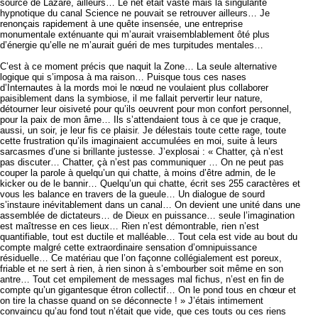
source de Lazare, ailleurs… Le net était vaste mais la singularité
hypnotique du canal Science ne pouvait se retrouver ailleurs… Je
renonçais rapidement à une quête insensée, une entreprise
monumentale exténuante qui m’aurait vraisemblablement ôté plus
d’énergie qu’elle ne m’aurait guéri de mes turpitudes mentales…
C’est à ce moment précis que naquit la Zone… La seule alternative
logique qui s’imposa à ma raison… Puisque tous ces nases
d’Internautes à la mords moi le nœud ne voulaient plus collaborer
paisiblement dans la symbiose, il me fallait pervertir leur nature,
détourner leur oisiveté pour qu’ils oeuvrent pour mon confort personnel,
pour la paix de mon âme… Ils s’attendaient tous à ce que je craque,
aussi, un soir, je leur fis ce plaisir. Je délestais toute cette rage, toute
cette frustration qu’ils imaginaient accumulées en moi, suite à leurs
sarcasmes d’une si brillante justesse. J’explosai : « Chatter, çà n’est
pas discuter… Chatter, çà n’est pas communiquer … On ne peut pas
couper la parole à quelqu’un qui chatte, à moins d’être admin, de le
kicker ou de le bannir… Quelqu’un qui chatte, écrit ses 255 caractères et
vous les balance en travers de la gueule… Un dialogue de sourd
s’instaure inévitablement dans un canal… On devient une unité dans une
assemblée de dictateurs… de Dieux en puissance… seule l’imagination
est maîtresse en ces lieux… Rien n’est démontrable, rien n’est
quantifiable, tout est ductile et malléable… Tout cela est vide au bout du
compte malgré cette extraordinaire sensation d’omnipuissance
résiduelle… Ce matériau que l’on façonne collégialement est poreux,
friable et ne sert à rien, à rien sinon à s’embourber soit même en son
antre… Tout cet empilement de messages mal fichus, n’est en fin de
compte qu’un gigantesque étron collectif… On le pond tous en chœur et
on tire la chasse quand on se déconnecte ! » J’étais intimement
convaincu qu’au fond tout n’était que vide, que ces touts ou ces riens