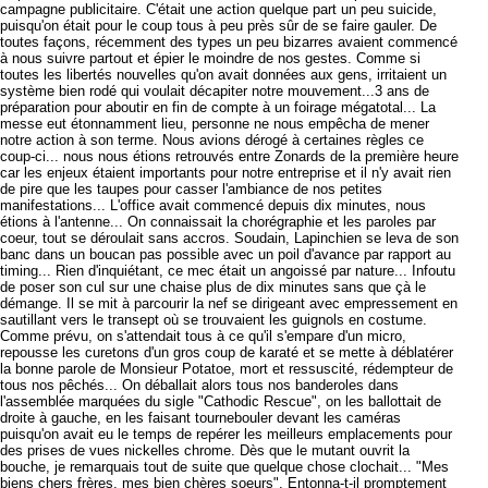
campagne publicitaire. C'était une action quelque part un peu suicide,
puisqu'on était pour le coup tous à peu près sûr de se faire gauler. De
toutes façons, récemment des types un peu bizarres avaient commencé
à nous suivre partout et épier le moindre de nos gestes. Comme si
toutes les libertés nouvelles qu'on avait données aux gens, irritaient un
système bien rodé qui voulait décapiter notre mouvement...3 ans de
préparation pour aboutir en fin de compte à un foirage mégatotal... La
messe eut étonnamment lieu, personne ne nous empêcha de mener
notre action à son terme. Nous avions dérogé à certaines règles ce
coup-ci... nous nous étions retrouvés entre Zonards de la première heure
car les enjeux étaient importants pour notre entreprise et il n'y avait rien
de pire que les taupes pour casser l'ambiance de nos petites
manifestations... L'office avait commencé depuis dix minutes, nous
étions à l'antenne... On connaissait la chorégraphie et les paroles par
coeur, tout se déroulait sans accros. Soudain, Lapinchien se leva de son
banc dans un boucan pas possible avec un poil d'avance par rapport au
timing... Rien d'inquiétant, ce mec était un angoissé par nature... Infoutu
de poser son cul sur une chaise plus de dix minutes sans que çà le
démange. Il se mit à parcourir la nef se dirigeant avec empressement en
sautillant vers le transept où se trouvaient les guignols en costume.
Comme prévu, on s'attendait tous à ce qu'il s'empare d'un micro,
repousse les curetons d'un gros coup de karaté et se mette à déblatérer
la bonne parole de Monsieur Potatoe, mort et ressuscité, rédempteur de
tous nos pêchés... On déballait alors tous nos banderoles dans
l'assemblée marquées du sigle "Cathodic Rescue", on les ballottait de
droite à gauche, en les faisant tournebouler devant les caméras
puisqu'on avait eu le temps de repérer les meilleurs emplacements pour
des prises de vues nickelles chrome. Dès que le mutant ouvrit la
bouche, je remarquais tout de suite que quelque chose clochait... "Mes
biens chers frères, mes bien chères soeurs", Entonna-t-il promptement