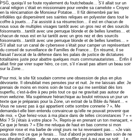
PSG, quoiqu’il se foute royalement du foutchebaule… S’il allait sur un
canal religion c’était en missionnaire pour vendre sa camelote « Croyez
en la réincarnation de Monsieur Potatoe… Il fût démembré par les
infidèles qui dispersèrent ses saintes reliques en polyester dans tout le
coffre à jouets… J’ai assisté à sa résurrection… il est en chacun de
nous sous de multiples visages tantôt avec un gros nez et des sourcils
foisonnants…tantôt avec une perruque blonde et de belles lunettes… et
chacun de nous est en lui tantôt avec un gros nez et des sourcils
foisonnants…tantôt avec une perruque blonde et de belles lunettes… »
S’il allait sur un canal de cybersexe s’était pour camper un représentant
du conseil de surveillance de Familles de France… En résumé, il se
faisait l’avocat de la défense dans les palais de justice de dictatures
totalitaires juste pour abattre quelques murs communautaristes… Enfin il
allait finir par virer super héro, ce con, s’il n’avait pas atterri un beau soir
sur la Zone…
Pour moi, le site fût soudain comme une obsession de plus en plus
dévorante. Il obnubilait mes pensées jour et nuit. Je me laissais aller. Je
prenais de moins en moins soin de tout ce qui me semblait dès lors
superflu, c'est-à-dire à peu près tout ce qui ne gravitait pas autour de
mon webzine. Ma supérieure hiérarchique au boulot retrouva un jour un
texte que je préparais pour la Zone, un extrait de la Bible du Néant… «
Vous ne savez pas à qui appartient cette sombre connerie ? », Me
demanda-t-elle bien entendu convaincue qu’elle ne pouvait provenir que
de moi, « Que feriez-vous à ma place dans de telles circonstances ? » «
Moi ? Si j’étais à votre place ?», Repris-je en prenant un ton menaçant, «
Ce que je ferais ? » Elle me reluqua de haut en bas comme si mon
peignoir rose et ma barbe de vingt jours ne lui revenaient pas… »Je vais
vous dire moi ce que je ferais… Tout d’abord je prendrais bien soin de ne
pas ébruiter l’affaire… de ne pas en souffler mot à qui que se soit… Le