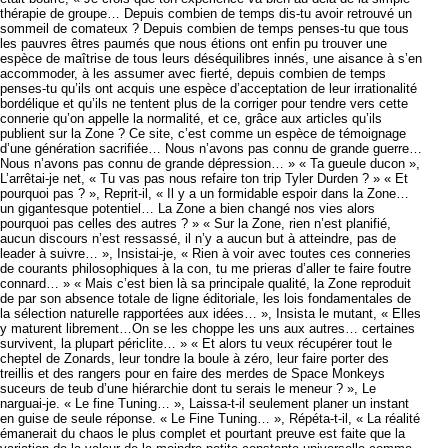
thérapie de groupe… Depuis combien de temps dis-tu avoir retrouvé un
sommeil de comateux ? Depuis combien de temps penses-tu que tous
les pauvres êtres paumés que nous étions ont enfin pu trouver une
espèce de maîtrise de tous leurs déséquilibres innés, une aisance à s’en
accommoder, à les assumer avec fierté, depuis combien de temps
penses-tu qu’ils ont acquis une espèce d’acceptation de leur irrationalité
bordélique et qu’ils ne tentent plus de la corriger pour tendre vers cette
connerie qu’on appelle la normalité, et ce, grâce aux articles qu’ils
publient sur la Zone ? Ce site, c’est comme un espèce de témoignage
d’une génération sacrifiée… Nous n’avons pas connu de grande guerre…
Nous n’avons pas connu de grande dépression… » « Ta gueule ducon »,
L’arrêtai-je net, « Tu vas pas nous refaire ton trip Tyler Durden ? » « Et
pourquoi pas ? », Reprit-il, « Il y a un formidable espoir dans la Zone…
un gigantesque potentiel… La Zone a bien changé nos vies alors
pourquoi pas celles des autres ? » « Sur la Zone, rien n’est planifié,
aucun discours n’est ressassé, il n’y a aucun but à atteindre, pas de
leader à suivre… », Insistai-je, « Rien à voir avec toutes ces conneries
de courants philosophiques à la con, tu me prieras d’aller te faire foutre
connard… » « Mais c’est bien là sa principale qualité, la Zone reproduit
de par son absence totale de ligne éditoriale, les lois fondamentales de
la sélection naturelle rapportées aux idées… », Insista le mutant, « Elles
y maturent librement…On se les choppe les uns aux autres… certaines
survivent, la plupart périclite… » « Et alors tu veux récupérer tout le
cheptel de Zonards, leur tondre la boule à zéro, leur faire porter des
treillis et des rangers pour en faire des merdes de Space Monkeys
suceurs de teub d’une hiérarchie dont tu serais le meneur ? », Le
narguai-je. « Le fine Tuning… », Laissa-t-il seulement planer un instant
en guise de seule réponse. « Le Fine Tuning… », Répéta-t-il, « La réalité
émanerait du chaos le plus complet et pourtant preuve est faite que la