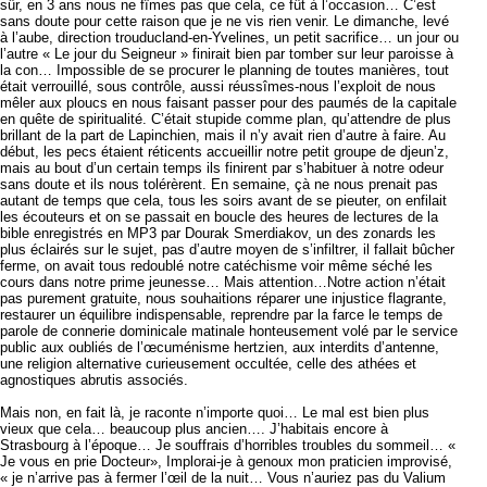
sûr, en 3 ans nous ne fîmes pas que cela, ce fût à l’occasion… C’est
sans doute pour cette raison que je ne vis rien venir. Le dimanche, levé
à l’aube, direction trouducland-en-Yvelines, un petit sacrifice… un jour ou
l’autre « Le jour du Seigneur » finirait bien par tomber sur leur paroisse à
la con… Impossible de se procurer le planning de toutes manières, tout
était verrouillé, sous contrôle, aussi réussîmes-nous l’exploit de nous
mêler aux ploucs en nous faisant passer pour des paumés de la capitale
en quête de spiritualité. C’était stupide comme plan, qu’attendre de plus
brillant de la part de Lapinchien, mais il n’y avait rien d’autre à faire. Au
début, les pecs étaient réticents accueillir notre petit groupe de djeun’z,
mais au bout d’un certain temps ils finirent par s’habituer à notre odeur
sans doute et ils nous tolérèrent. En semaine, çà ne nous prenait pas
autant de temps que cela, tous les soirs avant de se pieuter, on enfilait
les écouteurs et on se passait en boucle des heures de lectures de la
bible enregistrés en MP3 par Dourak Smerdiakov, un des zonards les
plus éclairés sur le sujet, pas d’autre moyen de s’infiltrer, il fallait bûcher
ferme, on avait tous redoublé notre catéchisme voir même séché les
cours dans notre prime jeunesse… Mais attention…Notre action n’était
pas purement gratuite, nous souhaitions réparer une injustice flagrante,
restaurer un équilibre indispensable, reprendre par la farce le temps de
parole de connerie dominicale matinale honteusement volé par le service
public aux oubliés de l’œcuménisme hertzien, aux interdits d’antenne,
une religion alternative curieusement occultée, celle des athées et
agnostiques abrutis associés.
Mais non, en fait là, je raconte n’importe quoi… Le mal est bien plus
vieux que cela… beaucoup plus ancien…. J’habitais encore à
Strasbourg à l’époque… Je souffrais d’horribles troubles du sommeil… «
Je vous en prie Docteur», Implorai-je à genoux mon praticien improvisé,
« je n’arrive pas à fermer l’œil de la nuit… Vous n’auriez pas du Valium