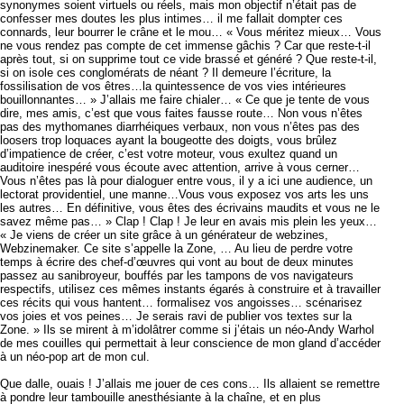
synonymes soient virtuels ou réels, mais mon objectif n’était pas de
confesser mes doutes les plus intimes… il me fallait dompter ces
connards, leur bourrer le crâne et le mou… « Vous méritez mieux… Vous
ne vous rendez pas compte de cet immense gâchis ? Car que reste-t-il
après tout, si on supprime tout ce vide brassé et généré ? Que reste-t-il,
si on isole ces conglomérats de néant ? Il demeure l’écriture, la
fossilisation de vos êtres…la quintessence de vos vies intérieures
bouillonnantes… » J’allais me faire chialer… « Ce que je tente de vous
dire, mes amis, c’est que vous faites fausse route… Non vous n’êtes
pas des mythomanes diarrhéiques verbaux, non vous n’êtes pas des
loosers trop loquaces ayant la bougeotte des doigts, vous brûlez
d’impatience de créer, c’est votre moteur, vous exultez quand un
auditoire inespéré vous écoute avec attention, arrive à vous cerner…
Vous n’êtes pas là pour dialoguer entre vous, il y a ici une audience, un
lectorat providentiel, une manne…Vous vous exposez vos arts les uns
les autres… En définitive, vous êtes des écrivains maudits et vous ne le
savez même pas… » Clap ! Clap ! Je leur en avais mis plein les yeux…
« Je viens de créer un site grâce à un générateur de webzines,
Webzinemaker. Ce site s’appelle la Zone, … Au lieu de perdre votre
temps à écrire des chef-d’œuvres qui vont au bout de deux minutes
passez au sanibroyeur, bouffés par les tampons de vos navigateurs
respectifs, utilisez ces mêmes instants égarés à construire et à travailler
ces récits qui vous hantent… formalisez vos angoisses… scénarisez
vos joies et vos peines… Je serais ravi de publier vos textes sur la
Zone. » Ils se mirent à m’idolâtrer comme si j’étais un néo-Andy Warhol
de mes couilles qui permettait à leur conscience de mon gland d’accéder
à un néo-pop art de mon cul.
Que dalle, ouais ! J’allais me jouer de ces cons… Ils allaient se remettre
à pondre leur tambouille anesthésiante à la chaîne, et en plus