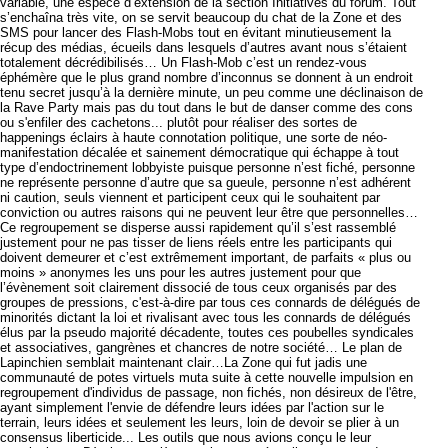
variable, une espèce d’extension de la section Initiatives du forum. Tout
s’enchaîna très vite, on se servit beaucoup du chat de la Zone et des
SMS pour lancer des Flash-Mobs tout en évitant minutieusement la
récup des médias, écueils dans lesquels d’autres avant nous s’étaient
totalement décrédibilisés… Un Flash-Mob c’est un rendez-vous
éphémère que le plus grand nombre d’inconnus se donnent à un endroit
tenu secret jusqu’à la dernière minute, un peu comme une déclinaison de
la Rave Party mais pas du tout dans le but de danser comme des cons
ou s'enfiler des cachetons... plutôt pour réaliser des sortes de
happenings éclairs à haute connotation politique, une sorte de néo-
manifestation décalée et sainement démocratique qui échappe à tout
type d’endoctrinement lobbyiste puisque personne n’est fiché, personne
ne représente personne d’autre que sa gueule, personne n’est adhérent
ni caution, seuls viennent et participent ceux qui le souhaitent par
conviction ou autres raisons qui ne peuvent leur être que personnelles…
Ce regroupement se disperse aussi rapidement qu’il s’est rassemblé
justement pour ne pas tisser de liens réels entre les participants qui
doivent demeurer et c’est extrêmement important, de parfaits « plus ou
moins » anonymes les uns pour les autres justement pour que
l’évènement soit clairement dissocié de tous ceux organisés par des
groupes de pressions, c'est-à-dire par tous ces connards de délégués de
minorités dictant la loi et rivalisant avec tous les connards de délégués
élus par la pseudo majorité décadente, toutes ces poubelles syndicales
et associatives, gangrènes et chancres de notre société… Le plan de
Lapinchien semblait maintenant clair…La Zone qui fut jadis une
communauté de potes virtuels muta suite à cette nouvelle impulsion en
regroupement d'individus de passage, non fichés, non désireux de l'être,
ayant simplement l'envie de défendre leurs idées par l'action sur le
terrain, leurs idées et seulement les leurs, loin de devoir se plier à un
consensus liberticide... Les outils que nous avions conçu le leur