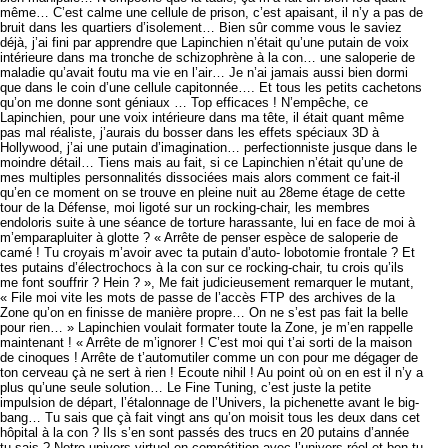
même… C’est calme une cellule de prison, c’est apaisant, il n’y a pas de
bruit dans les quartiers d’isolement… Bien sûr comme vous le saviez
déjà, j’ai fini par apprendre que Lapinchien n’était qu’une putain de voix
intérieure dans ma tronche de schizophrène à la con… une saloperie de
maladie qu’avait foutu ma vie en l’air… Je n’ai jamais aussi bien dormi
que dans le coin d’une cellule capitonnée…. Et tous les petits cachetons
qu’on me donne sont géniaux … Top efficaces ! N’empêche, ce
Lapinchien, pour une voix intérieure dans ma tête, il était quant même
pas mal réaliste, j’aurais du bosser dans les effets spéciaux 3D à
Hollywood, j’ai une putain d’imagination… perfectionniste jusque dans le
moindre détail… Tiens mais au fait, si ce Lapinchien n’était qu’une de
mes multiples personnalités dissociées mais alors comment ce fait-il
qu’en ce moment on se trouve en pleine nuit au 28eme étage de cette
tour de la Défense, moi ligoté sur un rocking-chair, les membres
endoloris suite à une séance de torture harassante, lui en face de moi à
m’emparapluiter à glotte ? « Arrête de penser espèce de saloperie de
camé ! Tu croyais m’avoir avec ta putain d’auto- lobotomie frontale ? Et
tes putains d’électrochocs à la con sur ce rocking-chair, tu crois qu’ils
me font souffrir ? Hein ? », Me fait judicieusement remarquer le mutant,
« File moi vite les mots de passe de l’accès FTP des archives de la
Zone qu’on en finisse de manière propre… On ne s’est pas fait la belle
pour rien… » Lapinchien voulait formater toute la Zone, je m’en rappelle
maintenant ! « Arrête de m’ignorer ! C’est moi qui t’ai sorti de la maison
de cinoques ! Arrête de t’automutiler comme un con pour me dégager de
ton cerveau çà ne sert à rien ! Ecoute nihil ! Au point où on en est il n’y a
plus qu’une seule solution… Le Fine Tuning, c’est juste la petite
impulsion de départ, l’étalonnage de l’Univers, la pichenette avant le big-
bang… Tu sais que çà fait vingt ans qu’on moisit tous les deux dans cet
hôpital à la con ? Ils s’en sont passés des trucs en 20 putains d’année
tu sais ? Notre univers virtuel en compétition avec l’univers réel et ben tu