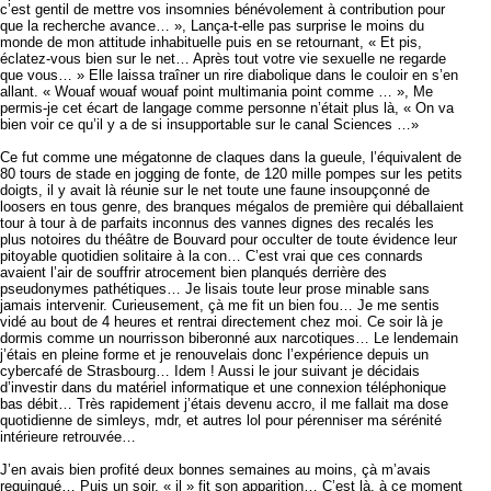
c’est gentil de mettre vos insomnies bénévolement à contribution pour
que la recherche avance… », Lança-t-elle pas surprise le moins du
monde de mon attitude inhabituelle puis en se retournant, « Et pis,
éclatez-vous bien sur le net… Après tout votre vie sexuelle ne regarde
que vous… » Elle laissa traîner un rire diabolique dans le couloir en s’en
allant. « Wouaf wouaf wouaf point multimania point comme … », Me
permis-je cet écart de langage comme personne n’était plus là, « On va
bien voir ce qu’il y a de si insupportable sur le canal Sciences …»
Ce fut comme une mégatonne de claques dans la gueule, l’équivalent de
80 tours de stade en jogging de fonte, de 120 mille pompes sur les petits
doigts, il y avait là réunie sur le net toute une faune insoupçonné de
loosers en tous genre, des branques mégalos de première qui déballaient
tour à tour à de parfaits inconnus des vannes dignes des recalés les
plus notoires du théâtre de Bouvard pour occulter de toute évidence leur
pitoyable quotidien solitaire à la con… C’est vrai que ces connards
avaient l’air de souffrir atrocement bien planqués derrière des
pseudonymes pathétiques… Je lisais toute leur prose minable sans
jamais intervenir. Curieusement, çà me fit un bien fou… Je me sentis
vidé au bout de 4 heures et rentrai directement chez moi. Ce soir là je
dormis comme un nourrisson biberonné aux narcotiques… Le lendemain
j’étais en pleine forme et je renouvelais donc l’expérience depuis un
cybercafé de Strasbourg… Idem ! Aussi le jour suivant je décidais
d’investir dans du matériel informatique et une connexion téléphonique
bas débit… Très rapidement j’étais devenu accro, il me fallait ma dose
quotidienne de simleys, mdr, et autres lol pour pérenniser ma sérénité
intérieure retrouvée…
J’en avais bien profité deux bonnes semaines au moins, çà m’avais
requinqué… Puis un soir, « il » fit son apparition… C’est là, à ce moment