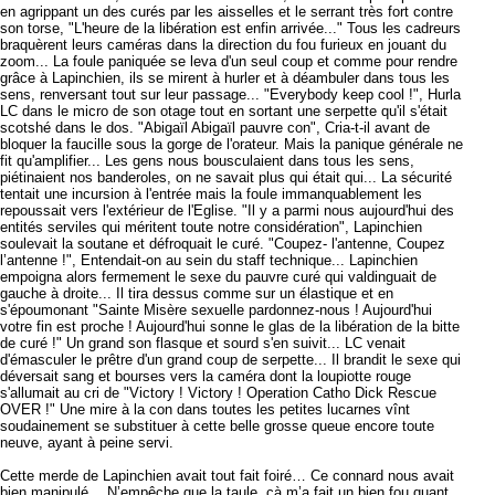
en agrippant un des curés par les aisselles et le serrant très fort contre
son torse, "L'heure de la libération est enfin arrivée..." Tous les cadreurs
braquèrent leurs caméras dans la direction du fou furieux en jouant du
zoom... La foule paniquée se leva d'un seul coup et comme pour rendre
grâce à Lapinchien, ils se mirent à hurler et à déambuler dans tous les
sens, renversant tout sur leur passage... "Everybody keep cool !", Hurla
LC dans le micro de son otage tout en sortant une serpette qu'il s'était
scotshé dans le dos. "Abigaïl Abigaïl pauvre con", Cria-t-il avant de
bloquer la faucille sous la gorge de l'orateur. Mais la panique générale ne
fit qu'amplifier... Les gens nous bousculaient dans tous les sens,
piétinaient nos banderoles, on ne savait plus qui était qui... La sécurité
tentait une incursion à l'entrée mais la foule immanquablement les
repoussait vers l'extérieur de l'Eglise. "Il y a parmi nous aujourd'hui des
entités serviles qui méritent toute notre considération", Lapinchien
soulevait la soutane et défroquait le curé. "Coupez- l'antenne, Coupez
l’antenne !", Entendait-on au sein du staff technique... Lapinchien
empoigna alors fermement le sexe du pauvre curé qui valdinguait de
gauche à droite... Il tira dessus comme sur un élastique et en
s'époumonant "Sainte Misère sexuelle pardonnez-nous ! Aujourd'hui
votre fin est proche ! Aujourd'hui sonne le glas de la libération de la bitte
de curé !" Un grand son flasque et sourd s'en suivit... LC venait
d'émasculer le prêtre d'un grand coup de serpette... Il brandit le sexe qui
déversait sang et bourses vers la caméra dont la loupiotte rouge
s'allumait au cri de "Victory ! Victory ! Operation Catho Dick Rescue
OVER !" Une mire à la con dans toutes les petites lucarnes vînt
soudainement se substituer à cette belle grosse queue encore toute
neuve, ayant à peine servi.
Cette merde de Lapinchien avait tout fait foiré… Ce connard nous avait
bien manipulé… N’empêche que la taule, çà m’a fait un bien fou quant