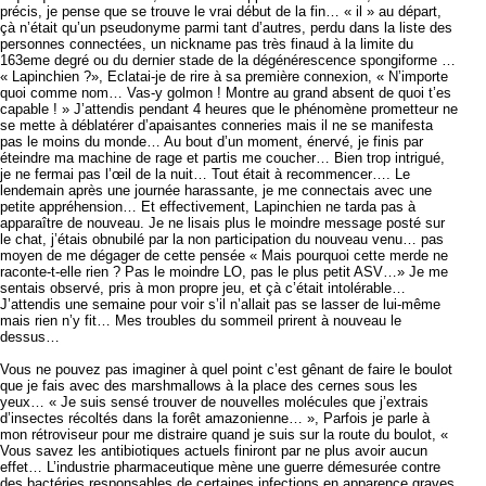
précis, je pense que se trouve le vrai début de la fin… « il » au départ,
çà n’était qu’un pseudonyme parmi tant d’autres, perdu dans la liste des
personnes connectées, un nickname pas très finaud à la limite du
163eme degré ou du dernier stade de la dégénérescence spongiforme …
« Lapinchien ?», Eclatai-je de rire à sa première connexion, « N’importe
quoi comme nom… Vas-y golmon ! Montre au grand absent de quoi t’es
capable ! » J’attendis pendant 4 heures que le phénomène prometteur ne
se mette à déblatérer d’apaisantes conneries mais il ne se manifesta
pas le moins du monde… Au bout d’un moment, énervé, je finis par
éteindre ma machine de rage et partis me coucher… Bien trop intrigué,
je ne fermai pas l’œil de la nuit… Tout était à recommencer…. Le
lendemain après une journée harassante, je me connectais avec une
petite appréhension… Et effectivement, Lapinchien ne tarda pas à
apparaître de nouveau. Je ne lisais plus le moindre message posté sur
le chat, j’étais obnubilé par la non participation du nouveau venu… pas
moyen de me dégager de cette pensée « Mais pourquoi cette merde ne
raconte-t-elle rien ? Pas le moindre LO, pas le plus petit ASV…» Je me
sentais observé, pris à mon propre jeu, et çà c’était intolérable…
J’attendis une semaine pour voir s’il n’allait pas se lasser de lui-même
mais rien n’y fit… Mes troubles du sommeil prirent à nouveau le
dessus…
Vous ne pouvez pas imaginer à quel point c’est gênant de faire le boulot
que je fais avec des marshmallows à la place des cernes sous les
yeux… « Je suis sensé trouver de nouvelles molécules que j’extrais
d’insectes récoltés dans la forêt amazonienne… », Parfois je parle à
mon rétroviseur pour me distraire quand je suis sur la route du boulot, «
Vous savez les antibiotiques actuels finiront par ne plus avoir aucun
effet… L’industrie pharmaceutique mène une guerre démesurée contre
des bactéries responsables de certaines infections en apparence graves