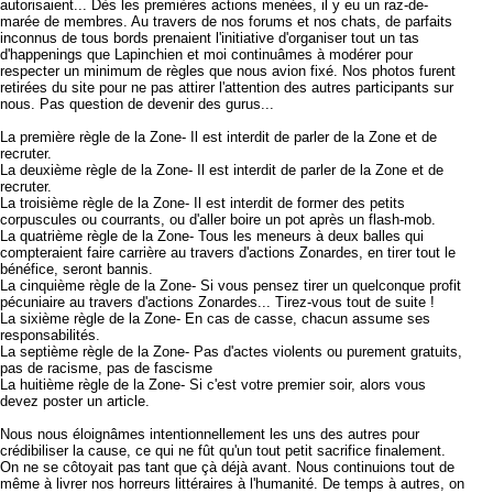
autorisaient... Dès les premières actions menées, il y eu un raz-de-
marée de membres. Au travers de nos forums et nos chats, de parfaits
inconnus de tous bords prenaient l'initiative d'organiser tout un tas
d'happenings que Lapinchien et moi continuâmes à modérer pour
respecter un minimum de règles que nous avion fixé. Nos photos furent
retirées du site pour ne pas attirer l'attention des autres participants sur
nous. Pas question de devenir des gurus...
La première règle de la Zone- Il est interdit de parler de la Zone et de
recruter.
La deuxième règle de la Zone- Il est interdit de parler de la Zone et de
recruter.
La troisième règle de la Zone- Il est interdit de former des petits
corpuscules ou courrants, ou d'aller boire un pot après un flash-mob.
La quatrième règle de la Zone- Tous les meneurs à deux balles qui
compteraient faire carrière au travers d'actions Zonardes, en tirer tout le
bénéfice, seront bannis.
La cinquième règle de la Zone- Si vous pensez tirer un quelconque profit
pécuniaire au travers d'actions Zonardes... Tirez-vous tout de suite !
La sixième règle de la Zone- En cas de casse, chacun assume ses
responsabilités.
La septième règle de la Zone- Pas d'actes violents ou purement gratuits,
pas de racisme, pas de fascisme
La huitième règle de la Zone- Si c'est votre premier soir, alors vous
devez poster un article.
Nous nous éloignâmes intentionnellement les uns des autres pour
crédibiliser la cause, ce qui ne fût qu'un tout petit sacrifice finalement.
On ne se côtoyait pas tant que çà déjà avant. Nous continuions tout de
même à livrer nos horreurs littéraires à l'humanité. De temps à autres, on