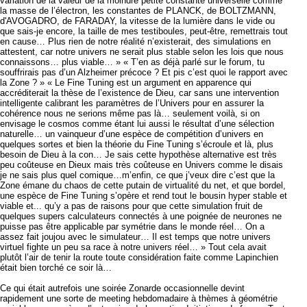
variation de la valeur de la moindre petite constante universelle comme
la masse de l’électron, les constantes de PLANCK, de BOLTZMANN,
d'AVOGADRO, de FARADAY, la vitesse de la lumière dans le vide ou
que sais-je encore, la taille de mes testiboules, peut-être, remettrais tout
en cause… Plus rien de notre réalité n’existerait, des simulations en
attestent, car notre univers ne serait plus stable selon les lois que nous
connaissons… plus viable… » « T’en as déjà parlé sur le forum, tu
souffrirais pas d’un Alzheimer précoce ? Et pis c’est quoi le rapport avec
la Zone ? » « Le Fine Tuning est un argument en apparence qui
accréditerait la thèse de l’existence de Dieu, car sans une intervention
intelligente calibrant les paramètres de l’Univers pour en assurer la
cohérence nous ne serions même pas là… seulement voilà, si on
envisage le cosmos comme étant lui aussi le résultat d’une sélection
naturelle… un vainqueur d’une espèce de compétition d’univers en
quelques sortes et bien la théorie du Fine Tuning s’écroule et là, plus
besoin de Dieu à la con… Je sais cette hypothèse alternative est très
peu coûteuse en Dieux mais très coûteuse en Univers comme le disais
je ne sais plus quel comique…m’enfin, ce que j’veux dire c’est que la
Zone émane du chaos de cette putain de virtualité du net, et que bordel,
une espèce de Fine Tuning s’opère et rend tout le bousin hyper stable et
viable et... qu’y a pas de raisons pour que cette simulation fruit de
quelques supers calculateurs connectés à une poignée de neurones ne
puisse pas être applicable par symétrie dans le monde réel… On a
assez fait joujou avec le simulateur… Il est temps que notre univers
virtuel fighte un peu sa race à notre univers réel… » Tout cela avait
plutôt l’air de tenir la route toute considération faite comme Lapinchien
était bien torché ce soir là…
Ce qui était autrefois une soirée Zonarde occasionnelle devint
rapidement une sorte de meeting hebdomadaire à thèmes à géométrie