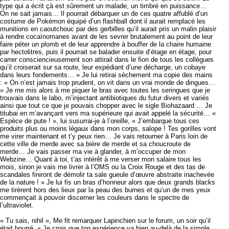
type qui a écrit çà est sûrement un malade, un timbré en puissance…
On ne sait jamais… Il pourrait débarquer un de ces quatre affublé d’un
costume de Pokémon équipé d’un flashball dont il aurait remplacé les
munitions en caoutchouc par des gerbilles qu’il aurait pris un malin plaisir
à rendre cocaïnomanes avant de les sevrer brutalement au point de leur
faire péter un plomb et de leur apprendre à bouffer de la chaire humaine
par hectolitres, puis il pourrait se balader ensuite d’étage en étage, pour
carrer consciencieusement son attirail dans le fion de tous les collègues
qu’il croiserait sur sa route, leur expédiant d’une décharge, un cobaye
dans leurs fondements… » Je lui retirai sèchement ma copie des mains
: « On n’est jamais trop prudent, on vit dans un vrai monde de dingues…
» Je me mis alors à me piquer le bras avec toutes les seringues que je
trouvais dans le labo, m’injectant antibiotiques du futur divers et variés
ainsi que tout ce que je pouvais chopper avec le sigle Biohazaard … Je
titubai en m’avançant vers ma supérieure qui avait appelé la sécurité… «
Espèce de pute ! », lui susurrai-je à l’oreille, « J’embarque tous ces
produits plus ou moins légaux dans mon corps, salope ! Tes gorilles vont
me virer maintenant et t’y peux rien… Je vais retourner à Paris loin de
cette ville de merde avec sa bière de merde et sa choucroute de
merde… Je vais passer ma vie à glander, à m’occuper de mon
Webzine… Quant à toi, t’as intérêt à me verser mon salaire tous les
mois, sinon je vais me livrer à l’OMS ou la Croix Rouge et des tas de
scandales finiront de démolir ta sale gueule d’œuvre abstraite inachevée
de la nature ! » Je lui fis un bras d’honneur alors que deux grands blacks
me tirèrent hors des lieux par la peau des burnes et qu’un de mes yeux
commençait à pouvoir discerner les couleurs dans le spectre de
l’ultraviolet.
« Tu sais, nihil », Me fit remarquer Lapinchien sur le forum, un soir qu’il
était bourré, « Je crois que ton expérience va bien au-delà de la simple