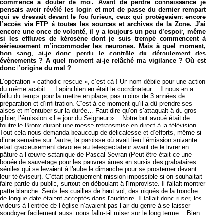
commencé à douter de moi. Avant de perdre connaissance je
pensais avoir révélé les login et mot de passe du dernier rempart
qui se dressait devant le fou furieux, ceux qui protégeaient encore
l’accès via FTP à toutes les sources et archives de la Zone. J’ai
encore une once de volonté, il y a toujours un peu d’espoir, même
si les effluves de kérosène dont je suis trempé commencent à
sérieusement m’incommoder les neurones. Mais à quel moment,
bon sang, ai-je donc perdu le contrôle du déroulement des
évènements ? A quel moment ai-je relâché ma vigilance ? Où est
donc l’origine du mal ?
L’opération « cathodic rescue », c’est çà ! Un nom débile pour une action
du même acabit…. Lapinchien en était le coordinateur… Il nous en a
fallu du temps pour la mettre en place, pas moins de 3 années de
préparation et d’infiltration. C’est à ce moment qu’il a dû prendre ses
aises et m’entuber sur la durée… Faut dire qu’on s’attaquait à du gros
gibier, l’émission « Le jour du Seigneur »… Notre but avoué était de
foutre le Bronx durant une messe retransmise en direct à la télévision.
Tout cela nous demanda beaucoup de délicatesse et d’efforts, même si
d’une semaine sur l’autre, la paroisse où avait lieu l’émission suivante
était gracieusement dévoilée au téléspectateur avant de le livrer en
pâture a l’œuvre satanique de Pascal Sevran (Peut-être était-ce une
bouée de sauvetage pour les pauvres âmes en sursis des grabataires
séniles qui se levaient à l’aube le dimanche pour se prosterner devant
leur téléviseur). C’était pratiquement mission impossible si on souhaitait
faire partie du public, surtout en déboulant à l’improviste. Il fallait montrer
patte blanche. Seuls les ouailles de haut vol, des niqués de la tronche
de longue date étaient acceptés dans l’auditoire. Il fallait donc ruser, les
videurs à l’entrée de l’église n’avaient pas l’air du genre à se laisser
soudoyer facilement aussi nous fallu-t-il miser sur le long terme… Bien