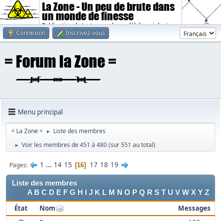
La Zone - Un peu de brute dans
un monde de finesse
Publication de textes sombres, débiles, violents.
Connexion
Inscrivez-vous
Menu principal
= La Zone =
Liste des membres
►
Voir les membres de 451 à 480
(sur 551 au total)
►
1
...
14
15
17
18
19
Pages
16
Liste des membres
A
B
C
D
E
F
G
H
I
J
K
L
M
N
O
P
Q
R
S
T
U
V
W
X
Y
Z
État
Nom
Messages