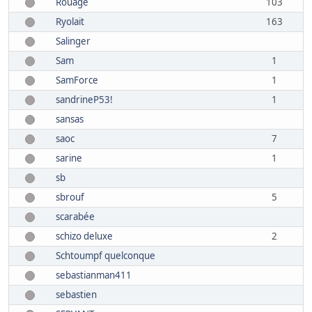
Rouage
103
Ryolait
163
Salinger
Sam
1
SamForce
1
sandrineP53!
1
sansas
saoc
7
sarine
1
sb
sbrouf
5
scarabée
schizo deluxe
2
Schtoumpf quelconque
sebastianman411
sebastien