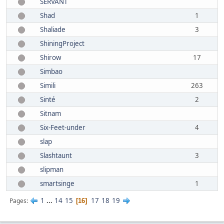
SERVANT
Shad
1
Shaliade
3
ShiningProject
Shirow
17
Simbao
Simili
263
Sinté
2
Sitnam
Six-Feet-under
4
slap
Slashtaunt
3
slipman
smartsinge
1
1
...
14
15
17
18
19
Pages
16