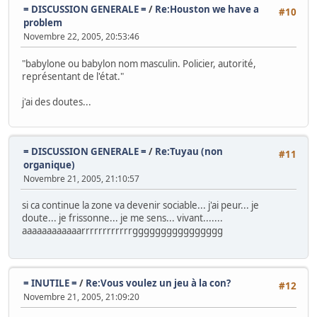
= DISCUSSION GENERALE =
/
Re:Houston we have a
#10
problem
Novembre 22, 2005, 20:53:46
"babylone ou babylon nom masculin. Policier, autorité,
représentant de l'état."
j'ai des doutes...
= DISCUSSION GENERALE =
/
Re:Tuyau (non
#11
organique)
Novembre 21, 2005, 21:10:57
si ca continue la zone va devenir sociable... j'ai peur... je
doute... je frissonne... je me sens... vivant.......
aaaaaaaaaaaarrrrrrrrrrrrgggggggggggggggg
= INUTILE =
/
Re:Vous voulez un jeu à la con?
#12
Novembre 21, 2005, 21:09:20