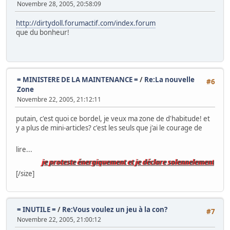
Novembre 28, 2005, 20:58:09
http://dirtydoll.forumactif.com/index.forum
que du bonheur!
= MINISTERE DE LA MAINTENANCE =
/
Re:La nouvelle
#6
Zone
Novembre 22, 2005, 21:12:11
putain, c'est quoi ce bordel, je veux ma zone de d'habitude! et
y a plus de mini-articles? c'est les seuls que j'ai le courage de
lire...
je proteste énergiquement et je déclare solennelement que si l
[/size]
= INUTILE =
/
Re:Vous voulez un jeu à la con?
#7
Novembre 22, 2005, 21:00:12