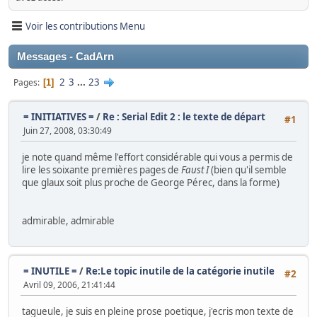
Voir les contributions Menu
Messages - CadArn
2
3
...
23
Pages
1
= INITIATIVES =
/
Re : Serial Edit 2 : le texte de départ
#1
Juin 27, 2008, 03:30:49
je note quand même l'effort considérable qui vous a permis de
lire les soixante premières pages de
Faust I
(bien qu'il semble
que glaux soit plus proche de George Pérec, dans la forme)
admirable, admirable
= INUTILE =
/
Re:Le topic inutile de la catégorie inutile
#2
Avril 09, 2006, 21:41:44
tagueule, je suis en pleine prose poetique, j'ecris mon texte de