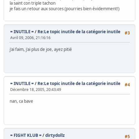
la saint con triple tachon
je fais un retour aux sources (pourries bien évidemment!)
= INUTILE =
/
Re:Le topic inutile de la catégorie inutile
#3
Avril 09, 2006, 21:16:16
j'ai faim, j'ai plus de joe, ayez pitié
= INUTILE =
/
Re:Le topic inutile de la catégorie inutile
#4
Décembre 18, 2005, 20:43:49
nan, ca bave
= FIGHT KLUB =
/
dirtydollz
#5