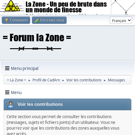
La Zone - Un peu de brute dans
un monde de finesse
Publication de textes sombres, débiles, violents.
Connexion
Inscrivez-vous
Menu principal
= La Zone =
Profil de CadArn
Voir les contributions
Messages
►
►
►
Menu
Voir les contributions
Cette section vous permet de consulter les contributions
(messages, sujets et fichiers joints) d'un utilisateur. Vous ne
pourrez voir que les contributions des zones auxquelles vous
avez accès.