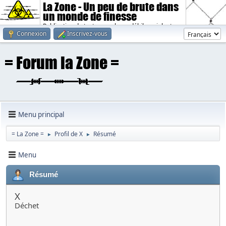
La Zone - Un peu de brute dans
un monde de finesse
Publication de textes sombres, débiles, violents.
Connexion
Inscrivez-vous
Menu principal
= La Zone =
Profil de X
Résumé
►
►
Menu
Résumé
X
Déchet