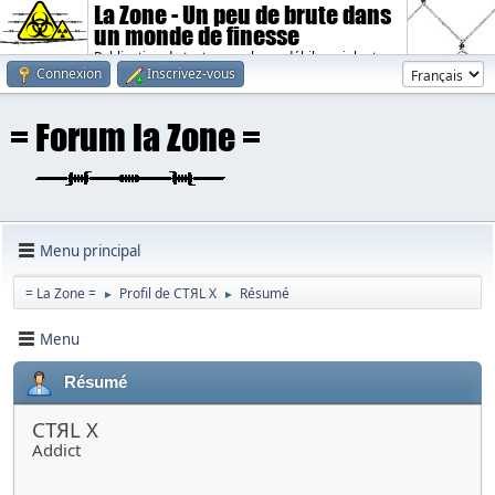
La Zone - Un peu de brute dans
un monde de finesse
Publication de textes sombres, débiles, violents.
Connexion
Inscrivez-vous
Menu principal
= La Zone =
Profil de CTЯL X
Résumé
►
►
Menu
Résumé
CTЯL X
Addict