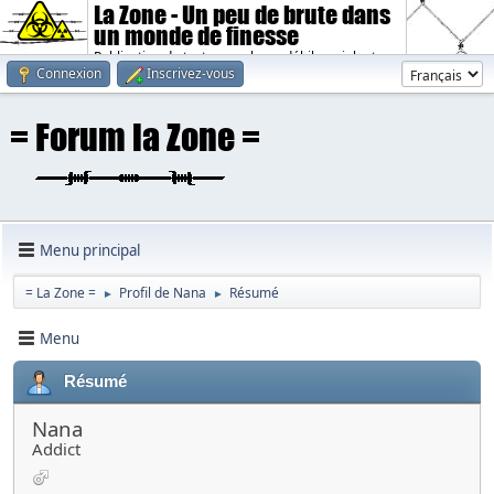
La Zone - Un peu de brute dans
un monde de finesse
Publication de textes sombres, débiles, violents.
Connexion
Inscrivez-vous
Menu principal
= La Zone =
Profil de Nana
Résumé
►
►
Menu
Résumé
Nana
Addict