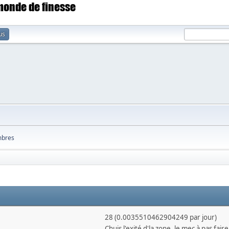
 monde de finesse
us
bres
28 (0.0035510462904249 par jour)
Chuis l'exité d'la zone, le mec à pas faire