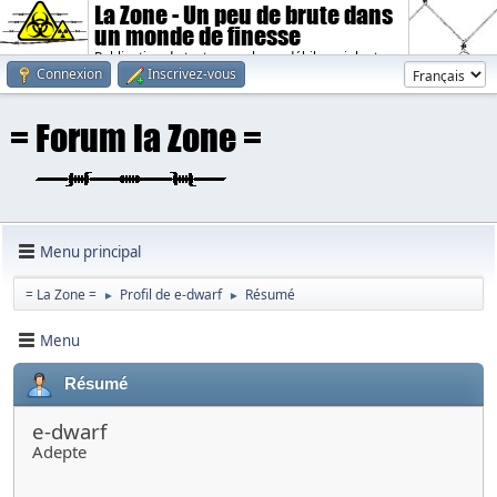
La Zone - Un peu de brute dans
un monde de finesse
Publication de textes sombres, débiles, violents.
Connexion
Inscrivez-vous
Menu principal
= La Zone =
Profil de e-dwarf
Résumé
►
►
Menu
Résumé
e-dwarf
Adepte