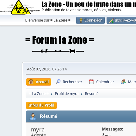
La Zone - Un peu de brute dans un
Publication de textes sombres, débiles, violents.
Bienvenue sur
= La Zone =
.
Connexion
Inscrivez-vo
Août 07, 2026, 07:26:14
Accueil
Rechercher
Calendrier
Mem
= La Zone =
Profil de myra
Résumé
►
►
Infos du Profil
Résumé
myra
Messages:
Adepte
Âge: