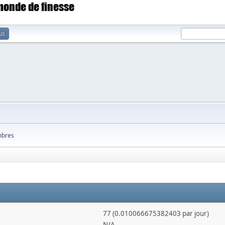
 monde de finesse
us
bres
77 (0.010066675382403 par jour)
N/A