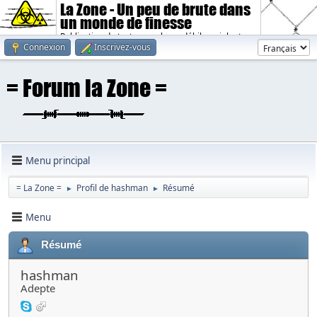
La Zone - Un peu de brute dans
un monde de finesse
Publication de textes sombres, débiles, violents.
Connexion
Inscrivez-vous
Menu principal
= La Zone =
Profil de hashman
Résumé
►
►
Menu
Résumé
hashman
Adepte