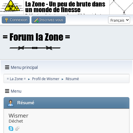
La Zone - Un peu de brute dans
un monde de finesse
Publication de textes sombres, débiles, violents.
Connexion
Inscrivez-vous
Menu principal
= La Zone =
Profil de Wismer
Résumé
►
►
Menu
Résumé
Wismer
Déchet