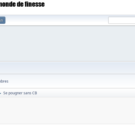
 monde de finesse
us
bres
Se pougner sans CB
►