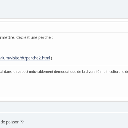
ermettre. Ceci est une perche :
arium/visite/dt/perche2.html
)
vial dans le respect indivisiblement démocratique de la diversité multi-culturelle
 de poisson ??