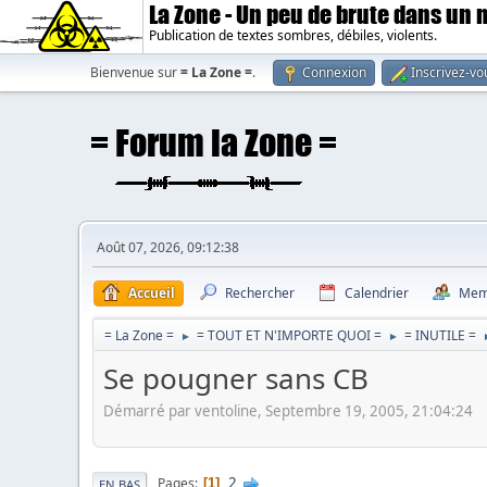
La Zone - Un peu de brute dans un
Publication de textes sombres, débiles, violents.
Bienvenue sur
= La Zone =
.
Connexion
Inscrivez-vo
Août 07, 2026, 09:12:38
Accueil
Rechercher
Calendrier
Mem
= La Zone =
= TOUT ET N'IMPORTE QUOI =
= INUTILE =
►
►
Se pougner sans CB
Démarré par ventoline, Septembre 19, 2005, 21:04:24
2
Pages
1
EN BAS