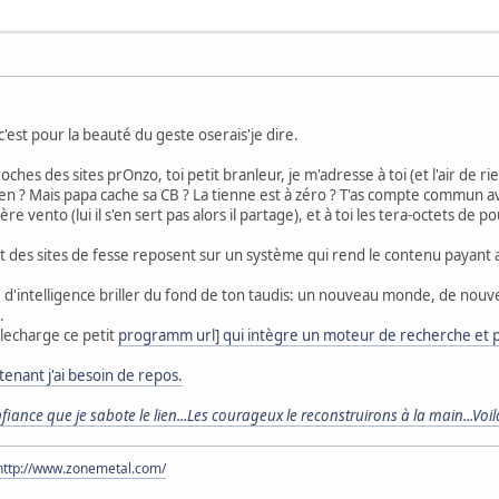
 c'est pour la beauté du geste oserais'je dire.
roches des sites prOnzo, toi petit branleur, je m'adresse à toi (et l'air de ri
reen ? Mais papa cache sa CB ? La tienne est à zéro ? T'as compte commun a
ère vento (lui il s'en sert pas alors il partage), et à toi les tera-octets de pou
part des sites de fesse reposent sur un système qui rend le contenu payan
ine d'intelligence briller du fond de ton taudis: un nouveau monde, de nouve
.
telecharge ce petit
programm url] qui intègre un moteur de recherche et po
tenant j'ai besoin de repos.
fiance que je sabote le lien...Les courageux le reconstruirons à la main...Voilà 
http://www.zonemetal.com/