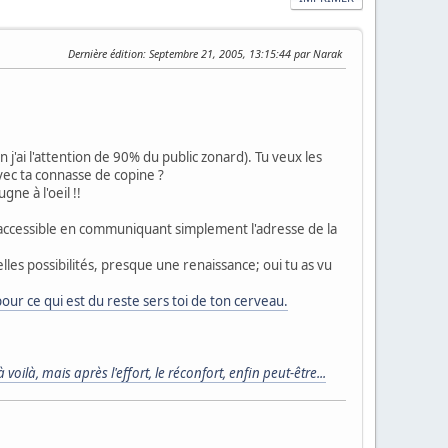
Dernière édition
: Septembre 21, 2005, 13:15:44 par Narak
en j'ai l'attention de 90% du public zonard). Tu veux les
vec ta connasse de copine ?
gne à l'oeil !!
t accessible en communiquant simplement l'adresse de la
lles possibilités, presque une renaissance; oui tu as vu
ur ce qui est du reste sers toi de ton cerveau.
voilà, mais après l'effort, le réconfort, enfin peut-être...