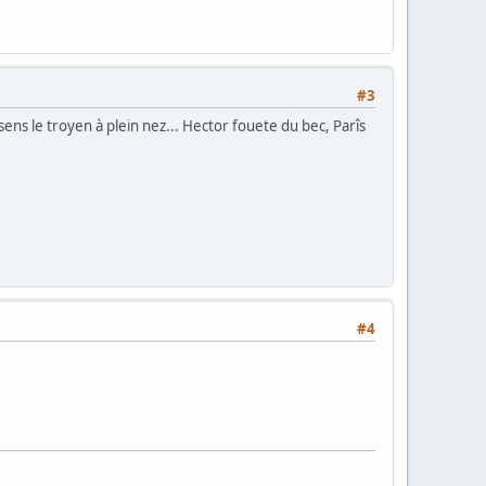
#3
 sens le troyen à plein nez... Hector fouete du bec, Parîs
#4