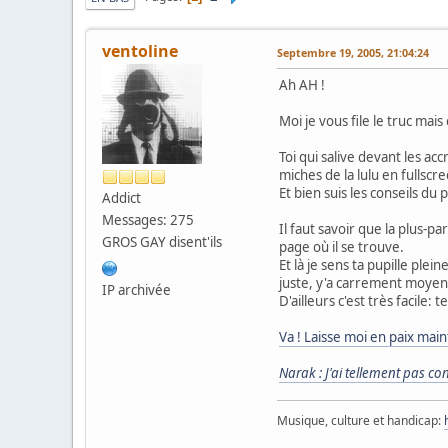
ventoline
Septembre 19, 2005, 21:04:24
Ah AH !
Moi je vous file le truc mais
Toi qui salive devant les acc
miches de la lulu en fullsc
Et bien suis les conseils du p
Addict
Messages: 275
Il faut savoir que la plus-
GROS GAY disent'ils
page où il se trouve.
Et là je sens ta pupille ple
juste, y'a carrement moyen
IP archivée
D'ailleurs c'est très facile: 
Va ! Laisse moi en paix main
Narak : J'ai tellement pas con
Musique, culture et handicap: