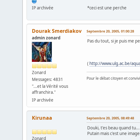
IP archivée
*ceci est une perche
Dourak Smerdiakov
Septembre 20, 2005, 01:00:28
admin zonard
Pas du tout, si je puis me p
(
http://www.ulg.ac.be/aqu
Zonard
Pour le débat citoyen et convi
Messages: 4831
"...et la Vérité vous
affranchira."
IP archivée
Kirunaa
Septembre 20, 2005, 08:49:48
Douki, t'es beau quand tu...
Putain mais c'est une image
Zonard