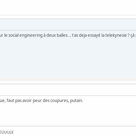
r le social engineering à deux balles... t'as deja essayé la telekynesie ? çà
eue, faut pas avoir peur des coupures, putain.
UEUUULE