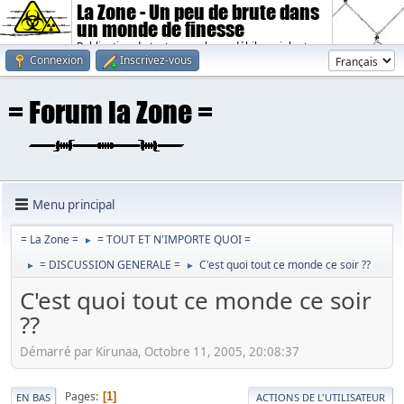
La Zone - Un peu de brute dans
un monde de finesse
Publication de textes sombres, débiles, violents.
Connexion
Inscrivez-vous
Menu principal
= La Zone =
= TOUT ET N'IMPORTE QUOI =
►
= DISCUSSION GENERALE =
C'est quoi tout ce monde ce soir ??
►
►
C'est quoi tout ce monde ce soir
??
Démarré par Kirunaa, Octobre 11, 2005, 20:08:37
Pages
1
EN BAS
ACTIONS DE L'UTILISATEUR