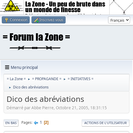
La Zone - Un peu de brute dans
un monde de finesse
Publication de textes sombres, débiles, violents.
Connexion
Inscrivez-vous
Menu principal
= La Zone =
= PROPAGANDE =
= INITIATIVES =
►
►
Dico des abréviations
►
Dico des abréviations
Démarré par Abbe Pierre, Octobre 21, 2005, 18:31:15
1
Pages
2
EN BAS
ACTIONS DE L'UTILISATEUR