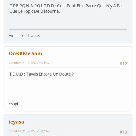
C.P.E.P.Q.N.A.P.Q.L.T.D.D : C'est Peut-Etre Parce Qu'il N'y A Pas
Que Le Topic De Détourné.
Aime être chiante.
OnKKKle Sam
Octobre 21, 2005, 23:03:57
#12
T.E.U.D : T'avais Encore Un Doute ?
Youpi.
ieyasu
Octobre 21, 2005, 23:07:47
#13