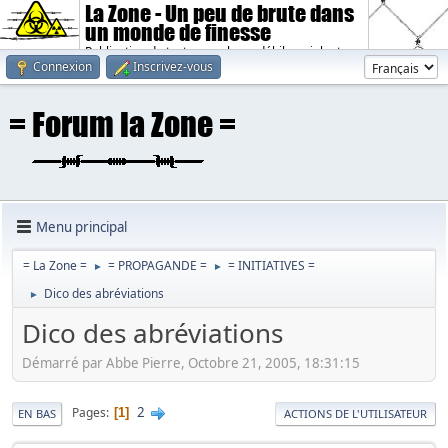
La Zone - Un peu de brute dans
un monde de finesse
Publication de textes sombres, débiles, violents.
Connexion
Inscrivez-vous
Menu principal
= La Zone =
= PROPAGANDE =
= INITIATIVES =
►
►
Dico des abréviations
►
Dico des abréviations
Démarré par Abbe Pierre, Octobre 21, 2005, 18:31:15
2
Pages
1
EN BAS
ACTIONS DE L'UTILISATEUR