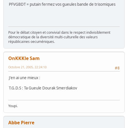
PFVGBDT = putain fermez vos gueules bande de trisomiques
Pour le débat citoyen et convivial dans le respect indivisiblement
démocratique de la diversité multi-culturelle des valeurs
républicaines oecuméniques.
OnKKKle Sam
Octobre 21, 2005, 22:24:10
#8
J'en ai une mieux :
T.G.D.S : Ta Gueule Dourak Smerdiakov
Youpi.
Abbe Pierre