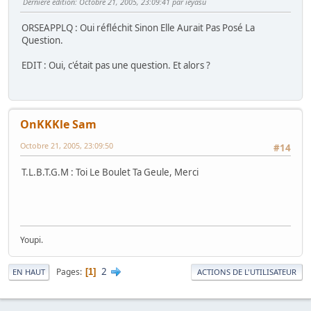
Dernière édition
: Octobre 21, 2005, 23:09:41 par ieyasu
ORSEAPPLQ : Oui réfléchit Sinon Elle Aurait Pas Posé La
Question.
EDIT : Oui, c'était pas une question. Et alors ?
OnKKKle Sam
Octobre 21, 2005, 23:09:50
#14
T.L.B.T.G.M : Toi Le Boulet Ta Geule, Merci
Youpi.
2
Pages
1
EN HAUT
ACTIONS DE L'UTILISATEUR