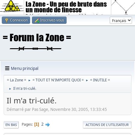
La Zone - Un peu de brute dans
un monde de finesse
Publication de textes sombres, débiles, violents.
Connexion
Inscrivez-vous
Menu principal
= La Zone =
= TOUT ET N'IMPORTE QUOI =
= INUTILE =
►
►
Il m'a tri-culé.
►
Il m'a tri-culé.
Démarré par Pas Sage, Novembre 30, 2005, 13:33:45
2
Pages
1
EN BAS
ACTIONS DE L'UTILISATEUR