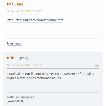
Pas Sage
Novembre 30, 2005, 13:33:45
http://sfpi.asurtech.com/ldtrombi.htm
Fragments
nihil
(void)
Novembre 30, 2005, 13:42:51
#1
Putain alors eux ils sont très très forts. Nos nerdz font pâles
figure à coté de ces monomaniaques.
Trafiquant d'organes
[www.nihil.fr]