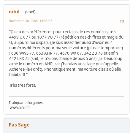
nihil
(void)
Novembre 30, 2005, 13:45:07
#2
"J'ai eu des préférences pour certains de ces numéros, tels
4499 UX 77 ou 1077 VU 77 (répétition des chiffres et magie du
U, aujourd'hui disparu) Je suis assez fier aussi d'avoir eu 4
numéros différents pour ma seule voiture (plus le temporaire)
: 636 WWS 77, 653 AHR 77, 4670 WX 67, 342 ZB 78 et enfin
442 LKX 75 (snif, je n'ai pas changé depuis 5 ans). J'ai beaucoup
aimé le numéro en AHR, car j'habitais un village qui s'appelle
Achères(-la-Forêt). Phonétiquement, ma voiture disais où elle
habitait!! "
Très très forts.
Trafiquant d'organes
[www.nihil.fr]
Pas Sage