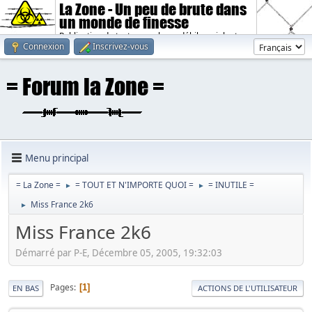
La Zone - Un peu de brute dans
un monde de finesse
Publication de textes sombres, débiles, violents.
Connexion
Inscrivez-vous
Menu principal
= La Zone =
= TOUT ET N'IMPORTE QUOI =
= INUTILE =
►
►
Miss France 2k6
►
Miss France 2k6
Démarré par P-E, Décembre 05, 2005, 19:32:03
Pages
1
EN BAS
ACTIONS DE L'UTILISATEUR