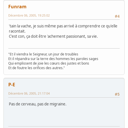
Funram
Décembre 06, 2005, 19:25:02
#4
'tain la vache, je suis même pas arrivé à comprendre ce qu'elle
racontait.
C'est con, ça doit être 'achement passionant, sa vie.
"Et il viendra le Seigneur, un jour de troubles
Et il répandra sur la terre des hommes les paroles sages
Qui emplissent de joie les cœurs des justes et bons
Et de foutre les orifices des autres."
P-E
Décembre 06, 2005, 21:17:04
#5
Pas de cerveau, pas de migraine.