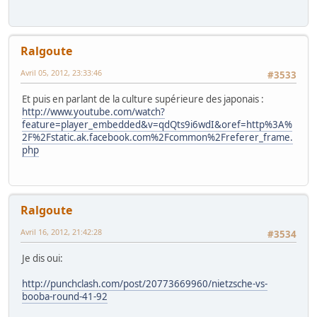
Ralgoute
Avril 05, 2012, 23:33:46
#3533
Et puis en parlant de la culture supérieure des japonais :
http://www.youtube.com/watch?
feature=player_embedded&v=qdQts9i6wdI&oref=http%3A%
2F%2Fstatic.ak.facebook.com%2Fcommon%2Freferer_frame.
php
Ralgoute
Avril 16, 2012, 21:42:28
#3534
Je dis oui:
http://punchclash.com/post/20773669960/nietzsche-vs-
booba-round-41-92