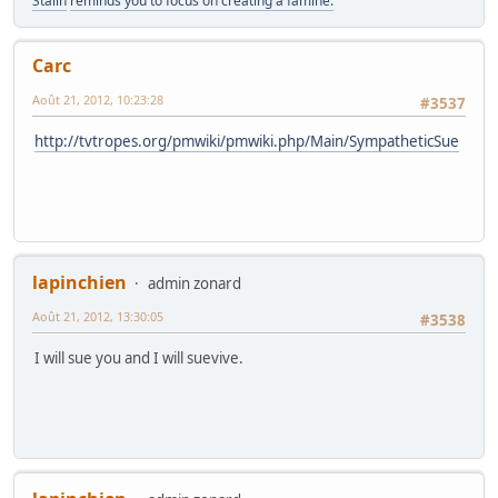
Stalin
reminds you to focus on creating a famine.
Carc
Août 21, 2012, 10:23:28
#3537
http://tvtropes.org/pmwiki/pmwiki.php/Main/SympatheticSue
lapinchien
admin zonard
Août 21, 2012, 13:30:05
#3538
I will sue you and I will suevive.