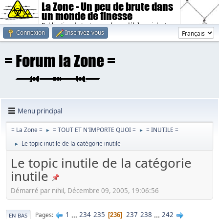
La Zone - Un peu de brute dans
un monde de finesse
Publication de textes sombres, débiles, violents.
Connexion
Inscrivez-vous
Menu principal
= La Zone =
= TOUT ET N'IMPORTE QUOI =
= INUTILE =
►
►
Le topic inutile de la catégorie inutile
►
Le topic inutile de la catégorie
inutile
Démarré par nihil, Décembre 09, 2005, 19:06:56
1
...
234
235
237
238
...
242
Pages
236
EN BAS