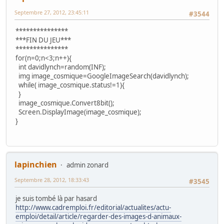
Septembre 27, 2012, 23:45:11
#3544
***************
***FIN DU JEU***
***************
for(n=0;n<3;n++){
int davidlynch=random(INF);
img image_cosmique=GoogleImageSearch(davidlynch);
while( image_cosmique.status!=1){
}
image_cosmique.Convert8bit();
Screen.DisplayImage(image_cosmique);
}
lapinchien
admin zonard
Septembre 28, 2012, 18:33:43
#3545
je suis tombé là par hasard
http://www.cadremploi.fr/editorial/actualites/actu-
emploi/detail/article/regarder-des-images-d-animaux-