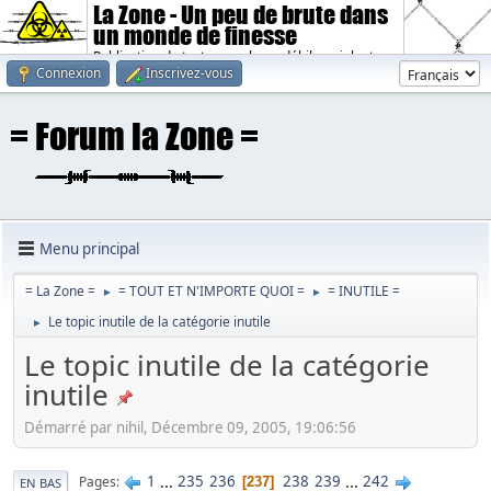
La Zone - Un peu de brute dans
un monde de finesse
Publication de textes sombres, débiles, violents.
Connexion
Inscrivez-vous
Menu principal
= La Zone =
= TOUT ET N'IMPORTE QUOI =
= INUTILE =
►
►
Le topic inutile de la catégorie inutile
►
Le topic inutile de la catégorie
inutile
Démarré par nihil, Décembre 09, 2005, 19:06:56
1
...
235
236
238
239
...
242
Pages
237
EN BAS