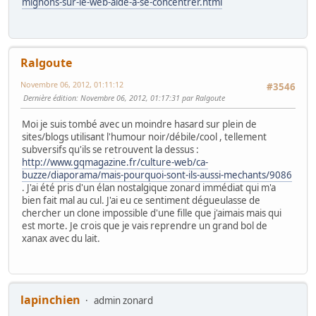
mignons-sur-le-web-aide-a-se-concentrer.html
Ralgoute
Novembre 06, 2012, 01:11:12
#3546
Dernière édition
: Novembre 06, 2012, 01:17:31 par Ralgoute
Moi je suis tombé avec un moindre hasard sur plein de
sites/blogs utilisant l'humour noir/débile/cool , tellement
subversifs qu'ils se retrouvent la dessus :
http://www.gqmagazine.fr/culture-web/ca-
buzze/diaporama/mais-pourquoi-sont-ils-aussi-mechants/9086
. J'ai été pris d'un élan nostalgique zonard immédiat qui m'a
bien fait mal au cul. J'ai eu ce sentiment dégueulasse de
chercher un clone impossible d'une fille que j'aimais mais qui
est morte. Je crois que je vais reprendre un grand bol de
xanax avec du lait.
lapinchien
admin zonard