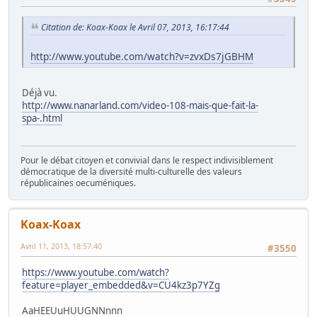
Citation de: Koax-Koax le Avril 07, 2013, 16:17:44
http://www.youtube.com/watch?v=zvxDs7jGBHM
Déjà vu.
http://www.nanarland.com/video-108-mais-que-fait-la-
spa-.html
Pour le débat citoyen et convivial dans le respect indivisiblement
démocratique de la diversité multi-culturelle des valeurs
républicaines oecuméniques.
Koax-Koax
Avril 11, 2013, 18:57:40
#3550
https://www.youtube.com/watch?
feature=player_embedded&v=CU4kz3p7YZg
AaHEEUuHUUGNNnnn